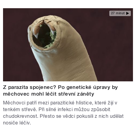
27 minut
Z parazita spojenec? Po genetické úpravy by
měchovec mohl léčit střevní záněty
Měchovci patří mezi parazitické hlístice, které žijí v
tenkém střevě. Při silné infekci můžou způsobit
chudokrevnost. Přesto se vědci pokusili z nich udělat
nosiče léčiv.