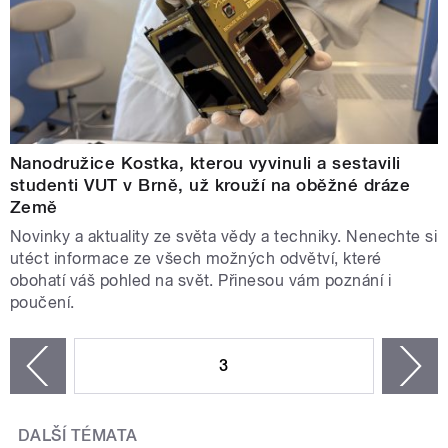
Nanodružice Kostka, kterou vyvinuli a sestavili
studenti VUT v Brně, už krouží na oběžné dráze
Země
Novinky a aktuality ze světa vědy a techniky. Nenechte si
utéct informace ze všech možných odvětví, které
obohatí váš pohled na svět. Přinesou vám poznání i
poučení.
STRÁNKY
3
n
zí
DALŠÍ TÉMATA