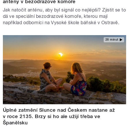
antény v bezodrazové komoře
Jak natočit anténu, aby byl signál co nejlépší? Zjistit se to
dá ve speciální bezodrazové komoře, kterou mají
například odborníci na Vysoké škole báňské v Ostravě.
26 minut
Úplné zatmění Slunce nad Českem nastane až
v roce 2135. Brzy si ho ale užijí třeba ve
Španělsku