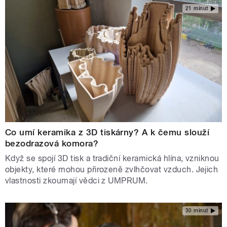
21 minut
Co umí keramika z 3D tiskárny? A k čemu slouží
bezodrazová komora?
Když se spojí 3D tisk a tradiční keramická hlína, vzniknou
objekty, které mohou přirozeně zvlhčovat vzduch. Jejich
vlastnosti zkoumají vědci z UMPRUM.
30 minut