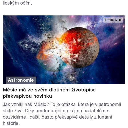
lidským očím.
3 minuty
Astronomie
Měsíc má ve svém dlouhém životopise
překvapivou novinku
Jak vznikl náš Měsíc? To je otázka, která je v astronomii
stále živá. Díky neutuchajícímu zájmu badatelů se
dozvídáme i další, často překvapivé detaily z lunární
historie.