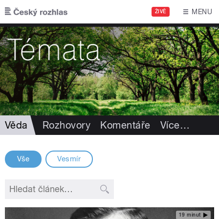
Přejít k hlavnímu obsahu
MENU
ŽIVĚ
Věda
Rozhovory
Komentáře
Více
…
Vše
Vesmír
19 minut