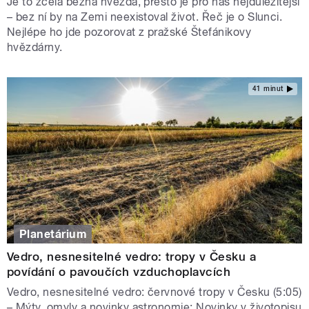
Je to zcela běžná hvězda, přesto je pro nás nejdůležitější
– bez ní by na Zemi neexistoval život. Řeč je o Slunci.
Nejlépe ho jde pozorovat z pražské Štefánikovy
hvězdárny.
41 minut
Planetárium
Vedro, nesnesitelné vedro: tropy v Česku a
povídání o pavoučích vzduchoplavcích
Vedro, nesnesitelné vedro: červnové tropy v Česku (5:05)
– Mýty, omyly a novinky astronomie: Novinky v životopisu