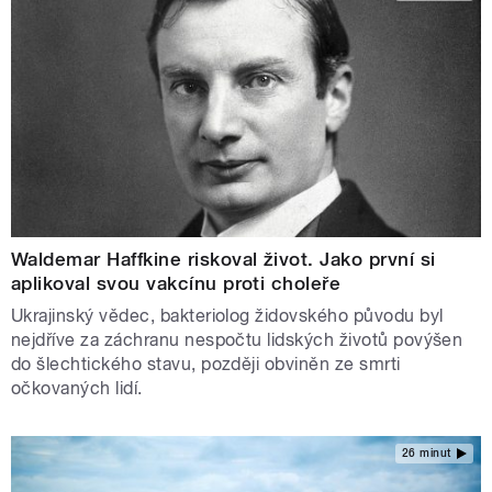
Waldemar Haffkine riskoval život. Jako první si
aplikoval svou vakcínu proti choleře
Ukrajinský vědec, bakteriolog židovského původu byl
nejdříve za záchranu nespočtu lidských životů povýšen
do šlechtického stavu, později obviněn ze smrti
očkovaných lidí.
26 minut