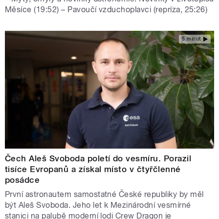
Měsíce (19:52) – Pavoučí vzduchoplavci (repríza, 25:26)
5 minut
Čech Aleš Svoboda poletí do vesmíru. Porazil
tisíce Evropanů a získal místo v čtyřčlenné
posádce
První astronautem samostatné České republiky by měl
být Aleš Svoboda. Jeho let k Mezinárodní vesmírné
stanici na palubě moderní lodi Crew Dragon je