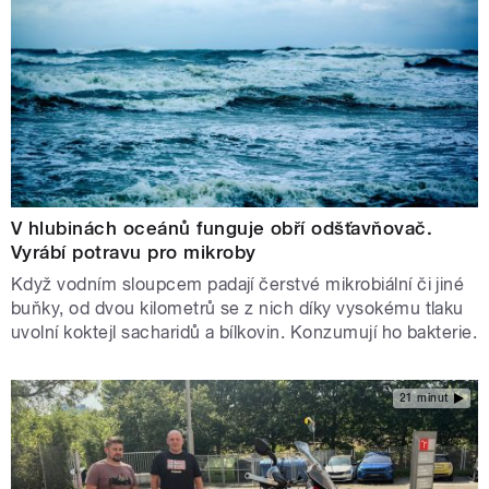
V hlubinách oceánů funguje obří odšťavňovač.
Vyrábí potravu pro mikroby
Když vodním sloupcem padají čerstvé mikrobiální či jiné
buňky, od dvou kilometrů se z nich díky vysokému tlaku
uvolní koktejl sacharidů a bílkovin. Konzumují ho bakterie.
21 minut