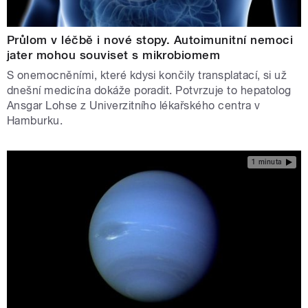
Průlom v léčbě i nové stopy. Autoimunitní nemoci
jater mohou souviset s mikrobiomem
S onemocněními, které kdysi končily transplatací, si už
dnešní medicína dokáže poradit. Potvrzuje to hepatolog
Ansgar Lohse z Univerzitního lékařského centra v
Hamburku.
1 minuta