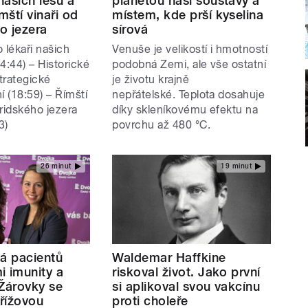
 našich lesů a
planetou naší soustavy a
mští vinaři od
místem, kde prší kyselina
o jezera
sírová
 lékaři našich
Venuše je velikostí i hmotností
(4:44) – Historické
podobná Zemi, ale vše ostatní
Strategické
je životu krajně
 (18:59) – Římští
nepřátelské. Teplota dosahuje
ridského jezera
díky skleníkovému efektu na
3)
povrchu až 480 °C.
26 minut
19 minut
vá pacientů
Waldemar Haffkine
i imunity a
riskoval život. Jako první
 Žárovky se
si aplikoval svou vakcínu
řížovou
proti choleře