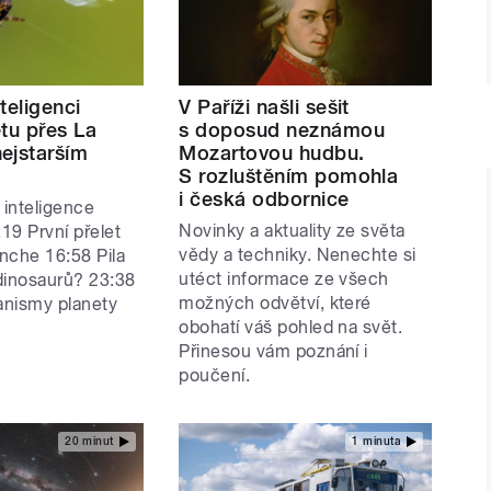
teligenci
V Paříži našli sešit
tu přes La
s doposud neznámou
ejstarším
Mozartovou hudbu.
S rozluštěním pomohla
i česká odbornice
 inteligence
Novinky a aktuality ze světa
19 První přelet
vědy a techniky. Nenechte si
nche 16:58 Pila
utéct informace ze všech
 dinosaurů? 23:38
možných odvětví, které
ganismy planety
obohatí váš pohled na svět.
Přinesou vám poznání i
poučení.
20 minut
1 minuta