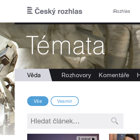
Přejít k hlavnímu obsahu
iRozhlas
Věda
Rozhovory
Komentáře
H
Vše
Vesmír
5 minut