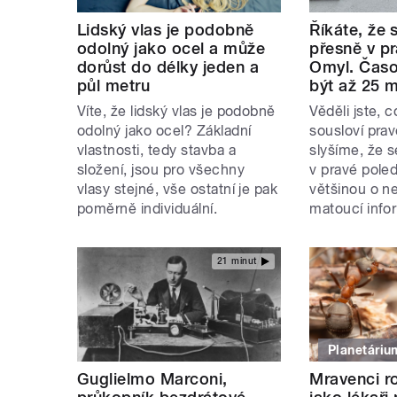
Lidský vlas je podobně
Říkáte, že 
odolný jako ocel a může
přesně v p
dorůst do délky jeden a
Omyl. Časo
půl metru
být až 25 m
Víte, že lidský vlas je podobně
Věděli jste, 
odolný jako ocel? Základní
sousloví pra
vlastnosti, tedy stavba a
slyšíme, že 
složení, jsou pro všechny
v pravé poled
vlasy stejné, vše ostatní je pak
většinou o n
poměrně individuální.
matoucí info
21 minut
Planetáriu
Guglielmo Marconi,
Mravenci r