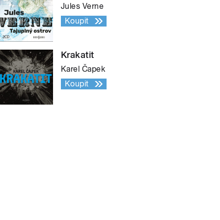
Jules Verne
Koupit
Krakatit
Karel Čapek
Koupit