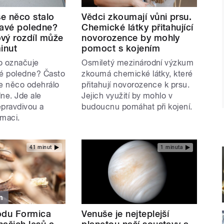
se něco stalo
Vědci zkoumají vůni prsu.
ravé poledne?
Chemické látky přitahující
vý rozdíl může
novorozence by mohly
inut
pomoct s kojením
co označuje
Osmiletý mezinárodní výzkum
vé poledne? Často
zkoumá chemické látky, které
se něco odehrálo
přitahují novorozence k prsu.
ne. Jde ale
Jejich využití by mohlo v
epravdivou a
budoucnu pomáhat při kojení.
rmaci.
41 minut
1 minuta
m
odu Formica
Venuše je nejteplejší