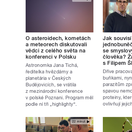
O asteroidech, kometách
Jak souvisí
a meteorech diskutovali
jednobuněč
vědci z celého světa na
se smyslov
konferenci v Polsku
člověka? Ž
s Filipem 
Astronomka Jana Tichá,
Dříve pracova
ředitelka hvězdárny a
buňkami, nyn
planetária v Českých
parazitům zp
Budějovicích, se vrátila
spavou nemo
z mezinárodní konference
proteiny, kter
v polské Poznani. Program měl
ovlivňují jeji
podle ní tři „highlighty“.
22 minut