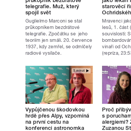
průkopník bezdrátové
jako lékaři
telegrafie. Muž, který
starověcí ří
spojil svět
Ochridskéh
Guglielmo Marconi se stal
Mravenci jako
průkopníkem bezdrátové
lesů, 1. část 
telegrafie. Zpočátku se jeho
souvislosti: 
teoriím jen smáli. 20. července
bombardování
1937, kdy zemřel, se odmlčely
vinaři od Och
radiové vysílače.
(repríza, 23:5
5 minut
Vypůjčenou škodovkou
Proč přibý
hrdě přes Alpy, vzpomíná
s porucham
na první cestu na
alergiemi?
konferenci astronomka
Zuzanou St