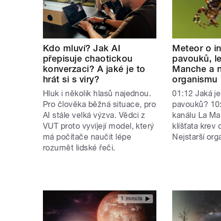
Kdo mluví? Jak AI
Meteor o in
přepisuje chaotickou
pavouků, le
konverzaci? A jaké je to
Manche a n
hrát si s viry?
organismu
Hluk i několik hlasů najednou.
01:12 Jaká je
Pro člověka běžná situace, pro
pavouků? 10:
AI stále velká výzva. Vědci z
kanálu La Ma
VUT proto vyvíjejí model, který
klíšťata krev
má počítače naučit lépe
Nejstarší or
rozumět lidské řeči.
1 minuta