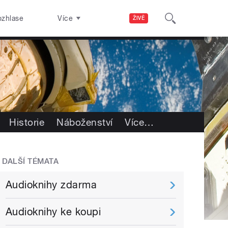
ozhlase
Více
ŽIVĚ
Historie
Náboženství
Více
…
DALŠÍ TÉMATA
Audioknihy zdarma
Audioknihy ke koupi