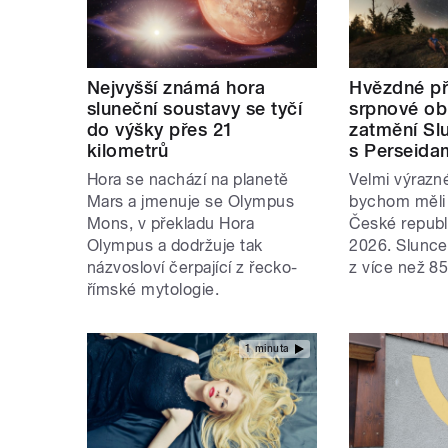
Nejvyšší známá hora
Hvězdné př
sluneční soustavy se tyčí
srpnové ob
do výšky přes 21
zatmění Sl
kilometrů
s Perseida
Hora se nachází na planetě
Velmi výrazn
Mars a jmenuje se Olympus
bychom měli 
Mons, v překladu Hora
České republ
Olympus a dodržuje tak
2026. Slunce
názvosloví čerpající z řecko-
z více než 85
římské mytologie.
1 minuta