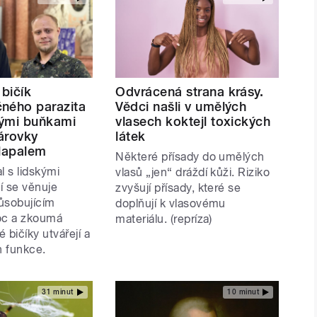
 bičík
Odvrácená strana krásy.
ného parazita
Vědci našli v umělých
ými buňkami
vlasech koktejl toxických
árovky
látek
Šlapalem
Některé přísady do umělých
l s lidskými
vlasů „jen“ dráždí kůži. Riziko
í se věnuje
zvyšují přísady, které se
ůsobujícím
doplňují k vlasovému
c a zkoumá
materiálu. (repríza)
é bičíky utvářejí a
ch funkce.
31 minut
10 minut