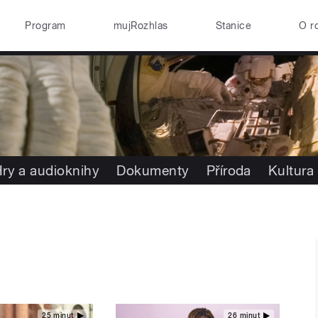
Program
mujRozhlas
Stanice
O r
ry a audioknihy
Dokumenty
Příroda
Kultura
25 minut
26 minut