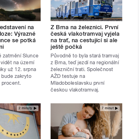
edstavení na
Z Brna na železnici. První
loze: Výrazné
česká vlakotramvaj vyjela
unce se potká
na trať, na cestující si ale
mi
ještě počká
é zatmění Slunce
Původně to byla stará tramvaj
vidět na území
z Brna, teď jezdí na regionální
iky už 12. srpna
železniční trati. Společnost
 bude zakryto
AŽD testuje na
 procent.
Mladoboleslavsku první
českou vlakotramvaj.
2 minuty
7 minut