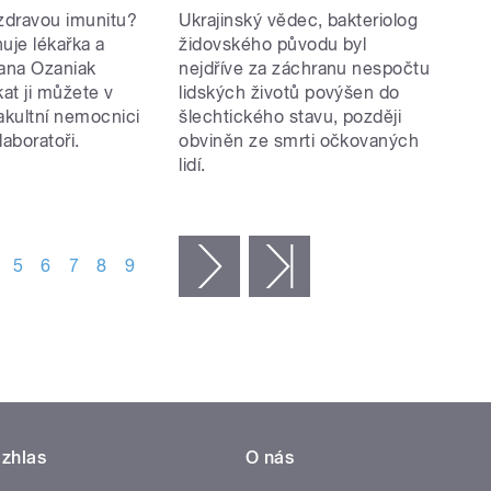
 zdravou imunitu?
Ukrajinský vědec, bakteriolog
uje lékařka a
židovského původu byl
ana Ozaniak
nejdříve za záchranu nespočtu
kat ji můžete v
lidských životů povýšen do
akultní nemocnici
šlechtického stavu, později
 laboratoři.
obviněn ze smrti očkovaných
lidí.
5
6
7
8
9
následující ›
poslední »
zhlas
O nás