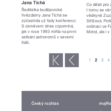
Jana Tichá
Co dělat pro
Ředitelka budějovické
I tomu se věn
hvězdárny Jana Tichá se
vědkyně Zuz
zúčastnila už řady konferencí.
Střížová. Pot
S úsměvem dnes vzpomíná,
ordinaci ve F
jak v roce 1993 mířila na první
Motol, ale i v
setkání astronomů v severní
Itálii.
STRÁNKY
1
2
3
4
« první
‹ předchozí
Český rozhlas
mujRo