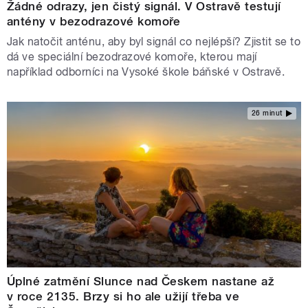
Žádné odrazy, jen čistý signál. V Ostravě testují
antény v bezodrazové komoře
Jak natočit anténu, aby byl signál co nejlépší? Zjistit se to
dá ve speciální bezodrazové komoře, kterou mají
například odborníci na Vysoké škole báňské v Ostravě.
26 minut
Úplné zatmění Slunce nad Českem nastane až
v roce 2135. Brzy si ho ale užijí třeba ve