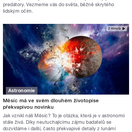
predátory. Vezmeme vás do světa, běžně skrytého
lidským očím.
3 minuty
Astronomie
Měsíc má ve svém dlouhém životopise
překvapivou novinku
Jak vznikl náš Měsíc? To je otázka, která je v astronomii
stále živá. Díky neutuchajícímu zájmu badatelů se
dozvídáme i další, často překvapivé detaily z lunární