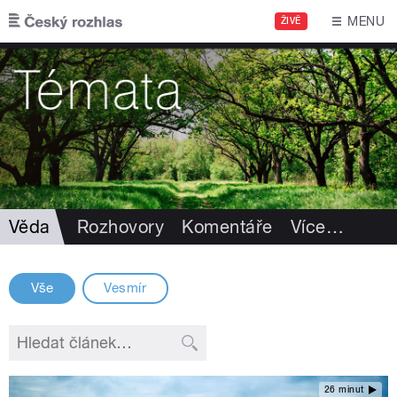
Přejít k hlavnímu obsahu
MENU
ŽIVĚ
Věda
Rozhovory
Komentáře
Více
…
Vše
Vesmír
26 minut