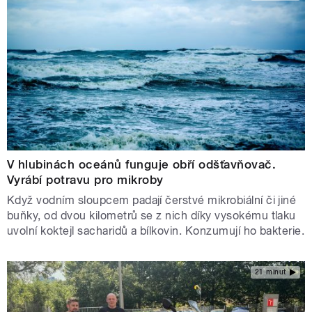
V hlubinách oceánů funguje obří odšťavňovač.
Vyrábí potravu pro mikroby
Když vodním sloupcem padají čerstvé mikrobiální či jiné
buňky, od dvou kilometrů se z nich díky vysokému tlaku
uvolní koktejl sacharidů a bílkovin. Konzumují ho bakterie.
21 minut