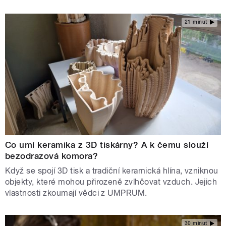
21 minut
Co umí keramika z 3D tiskárny? A k čemu slouží
bezodrazová komora?
Když se spojí 3D tisk a tradiční keramická hlína, vzniknou
objekty, které mohou přirozeně zvlhčovat vzduch. Jejich
vlastnosti zkoumají vědci z UMPRUM.
30 minut