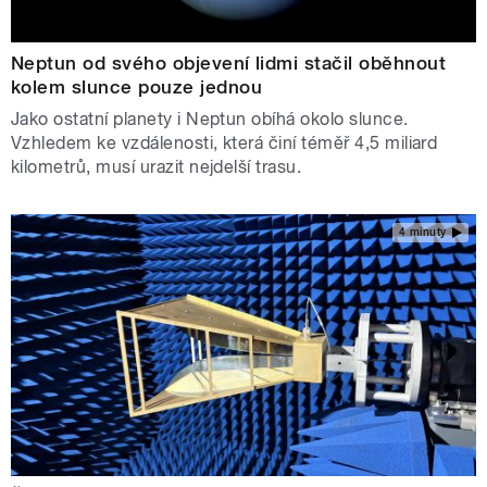
Neptun od svého objevení lidmi stačil oběhnout
kolem slunce pouze jednou
Jako ostatní planety i Neptun obíhá okolo slunce.
Vzhledem ke vzdálenosti, která činí téměř 4,5 miliard
kilometrů, musí urazit nejdelší trasu.
4 minuty