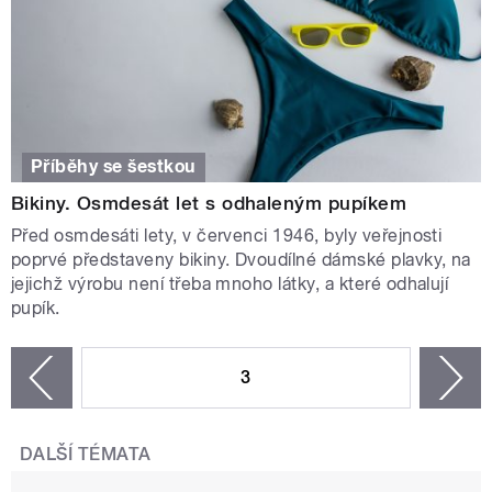
Příběhy se šestkou
Bikiny. Osmdesát let s odhaleným pupíkem
Před osmdesáti lety, v červenci 1946, byly veřejnosti
poprvé představeny bikiny. Dvoudílné dámské plavky, na
jejichž výrobu není třeba mnoho látky, a které odhalují
pupík.
STRÁNKY
3
n
zí
DALŠÍ TÉMATA