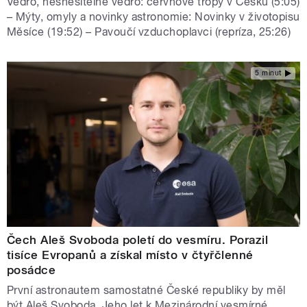
Vedro, nesnesitelné vedro: červnové tropy v Česku (5:05)
– Mýty, omyly a novinky astronomie: Novinky v životopisu
Měsíce (19:52) – Pavoučí vzduchoplavci (repríza, 25:26)
5 minut
Čech Aleš Svoboda poletí do vesmíru. Porazil
tisíce Evropanů a získal místo v čtyřčlenné
posádce
První astronautem samostatné České republiky by měl
být Aleš Svoboda. Jeho let k Mezinárodní vesmírné