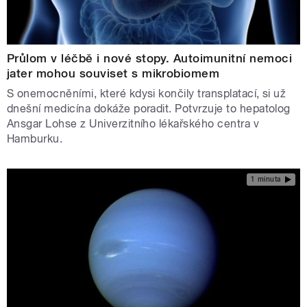
Průlom v léčbě i nové stopy. Autoimunitní nemoci
jater mohou souviset s mikrobiomem
S onemocněními, které kdysi končily transplatací, si už
dnešní medicína dokáže poradit. Potvrzuje to hepatolog
Ansgar Lohse z Univerzitního lékařského centra v
Hamburku.
1 minuta