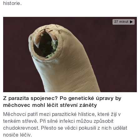
historie.
27 minut
Z parazita spojenec? Po genetické úpravy by
měchovec mohl léčit střevní záněty
Měchovci patří mezi parazitické hlístice, které žijí v
tenkém střevě. Při silné infekci můžou způsobit
chudokrevnost. Přesto se vědci pokusili z nich udělat
nosiče léčiv.