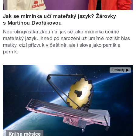
Jak se miminka učí mateřský jazyk? Žárovky
s Martinou Dvořákovou
Neurolingvistka zkoumá, jak se jako miminka učíme
mateřský jazyk. Ihned po narození už umíme rozlišit hlas
matky, cizí přízvuk v češtině, ale i slova jako parník a
perník.
2 minuty
Kniha měsíce