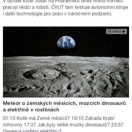
V bývalé štole Josef na Příbramsku dnes místo horníků
pracují vědci a roboti. ČVUT tam testuje autonomní stroje
i další technologie pro práci v náročném podzemí.
30 minut
Meteor o zemských měsících, mozcích dinosaurů
a elektřině v rostlinách
01:10 Kolik má Země měsíců? 10:15 Záhada Krabí
mlhoviny 17:27 Jak byly velké mozky dinosaurů? 23:57
Generují rostliny elektřinu?