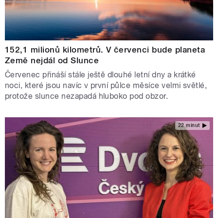
152,1 milionů kilometrů. V červenci bude planeta
Země nejdál od Slunce
Červenec přináší stále ještě dlouhé letní dny a krátké
noci, které jsou navíc v první půlce měsíce velmi světlé,
protože slunce nezapadá hluboko pod obzor.
22 minut