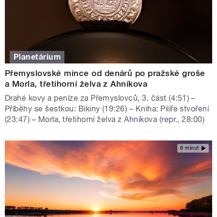
Planetárium
Přemyslovské mince od denárů po pražské groše
a Morla, třetihorní želva z Ahníkova
Drahé kovy a peníze za Přemyslovců, 3. část (4:51) –
Příběhy se šestkou: Bikiny (19:26) – Kniha: Pilíře stvoření
(23:47) – Morla, třetihorní želva z Ahníkova (repr., 28:00)
6 minut