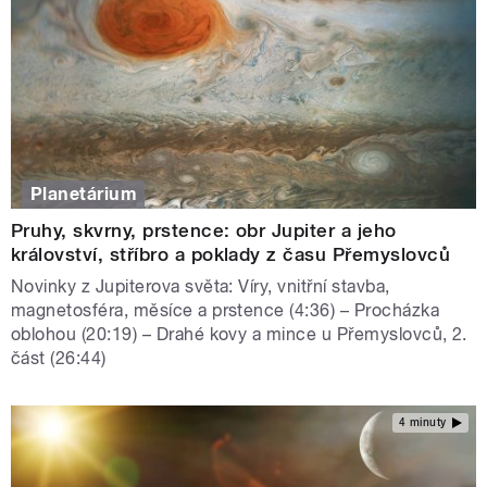
Planetárium
Pruhy, skvrny, prstence: obr Jupiter a jeho
království, stříbro a poklady z času Přemyslovců
Novinky z Jupiterova světa: Víry, vnitřní stavba,
magnetosféra, měsíce a prstence (4:36) – Procházka
oblohou (20:19) – Drahé kovy a mince u Přemyslovců, 2.
část (26:44)
4 minuty