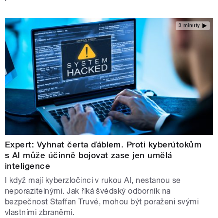
3 minuty
Expert: Vyhnat čerta ďáblem. Proti kyberútokům
s AI může účinně bojovat zase jen umělá
inteligence
I když mají kyberzločinci v rukou AI, nestanou se
neporazitelnými. Jak říká švédský odborník na
bezpečnost Staffan Truvé, mohou být poraženi svými
vlastními zbraněmi.