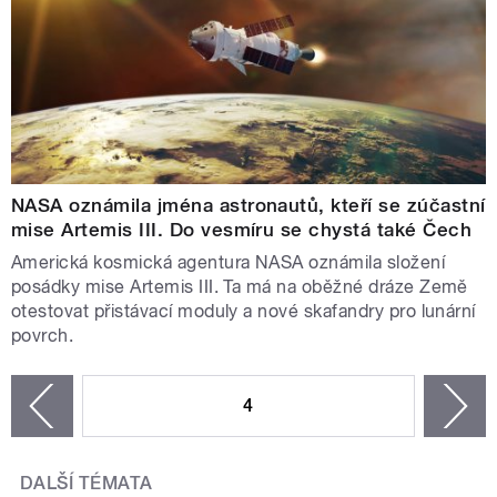
NASA oznámila jména astronautů, kteří se zúčastní
mise Artemis III. Do vesmíru se chystá také Čech
Americká kosmická agentura NASA oznámila složení
posádky mise Artemis III. Ta má na oběžné dráze Země
otestovat přistávací moduly a nové skafandry pro lunární
povrch.
STRÁNKY
4
n
zí
DALŠÍ TÉMATA