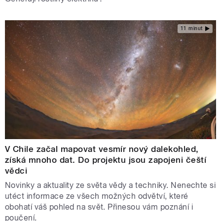
11 minut
V Chile začal mapovat vesmír nový dalekohled,
získá mnoho dat. Do projektu jsou zapojeni čeští
vědci
Novinky a aktuality ze světa vědy a techniky. Nenechte si
utéct informace ze všech možných odvětví, které
obohatí váš pohled na svět. Přinesou vám poznání i
poučení.