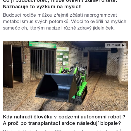
Naznačuje to výzkum na myších
Budoucí rodiče můžou zřejmě zčásti naprogramovat
metabolismus svých potomků. Vědci to ověřili na myších
samečcích, kterým nabízeli různě zdravý jídelníček.
21 minut
Kdy nahradí člověka v podzemí autonomní roboti?
A proč po transplantaci srdce následují biopsie?