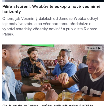
Pilíře stvoření: Webbův teleskop a nové vesmírné
horizonty
O tom, jak Vesmírný dalekohled Jamese Webba odkryl
tajemství vesmíru a co všechno tomu předcházelo
vypráví americký vědecký novinář a publicista Richard
Panek.
26 minut
Co jí budoucí otec, může ovlivnit zdraví dítěte.