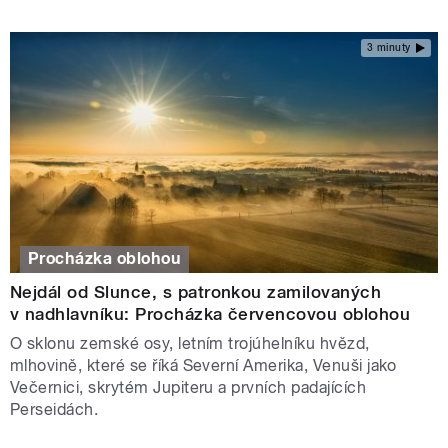
3 minuty
Procházka oblohou
Nejdál od Slunce, s patronkou zamilovaných
v nadhlavníku: Procházka červencovou oblohou
O sklonu zemské osy, letním trojúhelníku hvězd,
mlhovině, které se říká Severní Amerika, Venuši jako
Večernici, skrytém Jupiteru a prvních padajících
Perseidách.