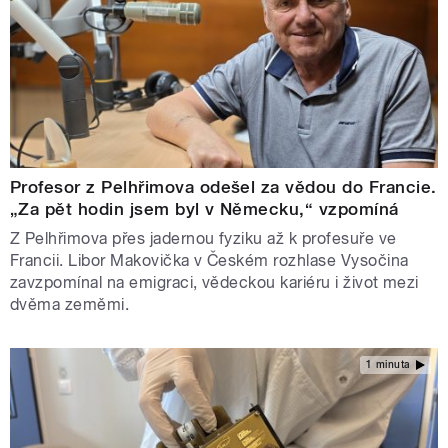
Profesor z Pelhřimova odešel za vědou do Francie.
„Za pět hodin jsem byl v Německu,“ vzpomíná
Z Pelhřimova přes jadernou fyziku až k profesuře ve
Francii. Libor Makovička v Českém rozhlase Vysočina
zavzpomínal na emigraci, vědeckou kariéru i život mezi
dvěma zeměmi.
1 minuta