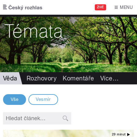
Přejít k hlavnímu obsahu
MENU
ŽIVĚ
Věda
Rozhovory
Komentáře
Více
…
Vše
Vesmír
29 minut