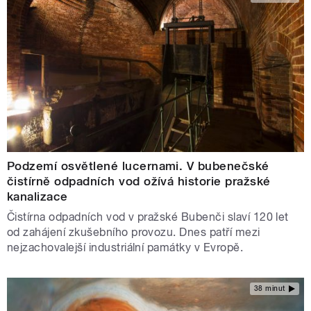
Podzemí osvětlené lucernami. V bubenečské
čistírně odpadních vod ožívá historie pražské
kanalizace
Čistírna odpadních vod v pražské Bubenči slaví 120 let
od zahájení zkušebního provozu. Dnes patří mezi
nejzachovalejší industriální památky v Evropě.
38 minut