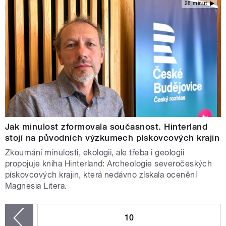
28 minut
Jak minulost zformovala současnost. Hinterland
stojí na původních výzkumech pískovcových krajin
Zkoumání minulosti, ekologii, ale třeba i geologii
propojuje kniha Hinterland: Archeologie severočeských
pískovcových krajin, která nedávno získala ocenění
Magnesia Litera.
STRÁNKY
10
zí