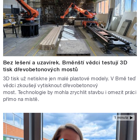
Bez lešení a uzavírek. Brněnští vědci testují 3D
tisk dřevobetonových mostů
3D tisk už netiskne jen malé plastové modely. V Brně teď
vědci zkoušejí vytisknout dřevobetonový
most. Technologie by mohla zrychlit stavbu i omezit práci
přímo na místě.
1 minuta