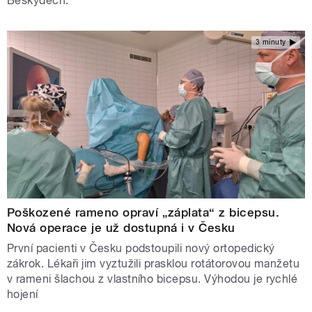
Beskydech.
3 minuty
Poškozené rameno opraví „záplata“ z bicepsu.
Nová operace je už dostupná i v Česku
První pacienti v Česku podstoupili nový ortopedický
zákrok. Lékaři jim vyztužili prasklou rotátorovou manžetu
v rameni šlachou z vlastního bicepsu. Výhodou je rychlé
hojení