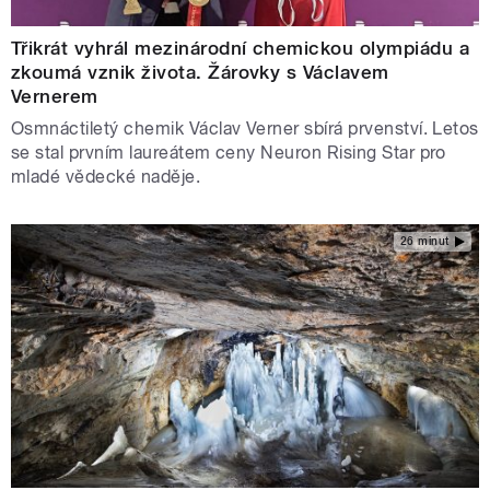
Třikrát vyhrál mezinárodní chemickou olympiádu a
zkoumá vznik života. Žárovky s Václavem
Vernerem
Osmnáctiletý chemik Václav Verner sbírá prvenství. Letos
se stal prvním laureátem ceny Neuron Rising Star pro
mladé vědecké naděje.
26 minut