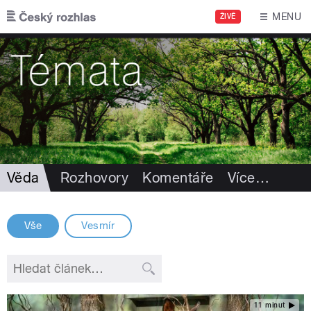
Přejít k hlavnímu obsahu
MENU
ŽIVĚ
Věda
Rozhovory
Komentáře
Více
…
Vše
Vesmír
11 minut