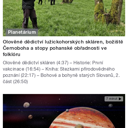
Planetárium
Olověné dědictví lužickohorských skláren, božiště
Černoboha a stopy pohanské obřadnosti ve
folklóru
Olověné dědictví skláren (4:37) – Historie: První
vakcinace (16:54) – Kniha: Stezkami přírodovědného
poznání (22:17) – Bohové a bohyně starých Slovanů, 2.
část (26:50)
7 minut