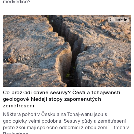
medvědice?
3 minuty
Co prozradí dávné sesuvy? Čeští a tchajwanští
geologové hledají stopy zapomenutých
zemětřesení
Některá pohoří v Česku a na Tchaj-wanu jsou si
geologicky velmi podobná. Sesuvy půdy a zemětřesení
proto zkoumají společně odborníci z obou zemí – třeba v