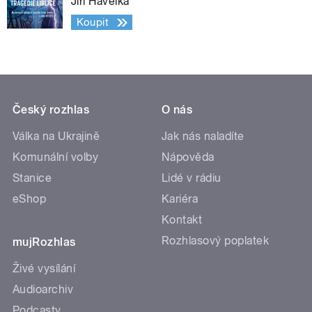
Jiří Havelka
Koupit
Český rozhlas
O nás
Válka na Ukrajině
Jak nás naladíte
Komunální volby
Nápověda
Stanice
Lidé v rádiu
eShop
Kariéra
Kontakt
Rozhlasový poplatek
mujRozhlas
Živé vysílání
Audioarchiv
Podcasty