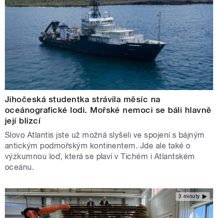
Jihočeská studentka strávila měsíc na
oceánografické lodi. Mořské nemoci se báli hlavně
její blízcí
Slovo Atlantis jste už možná slyšeli ve spojení s bájným
antickým podmořským kontinentem. Jde ale také o
výzkumnou loď, která se plaví v Tichém i Atlantském
oceánu.
3 minuty