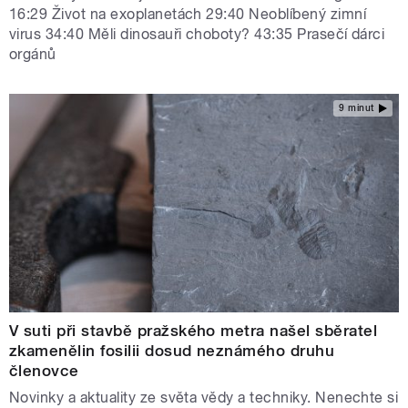
16:29 Život na exoplanetách 29:40 Neoblíbený zimní
virus 34:40 Měli dinosauři choboty? 43:35 Prasečí dárci
orgánů
9 minut
V suti při stavbě pražského metra našel sběratel
zkamenělin fosilii dosud neznámého druhu
členovce
Novinky a aktuality ze světa vědy a techniky. Nenechte si