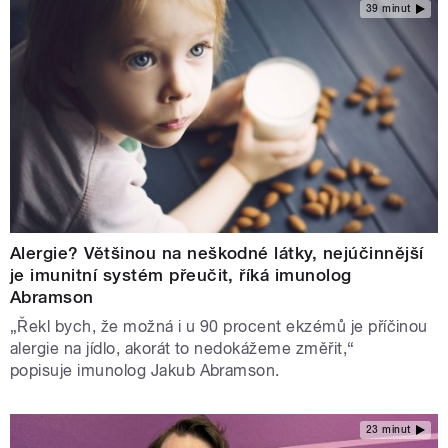
39 minut
Alergie? Většinou na neškodné látky, nejúčinnější
je imunitní systém přeučit, říká imunolog
Abramson
„Řekl bych, že možná i u 90 procent ekzémů je příčinou
alergie na jídlo, akorát to nedokážeme změřit,“
popisuje imunolog Jakub Abramson.
23 minut