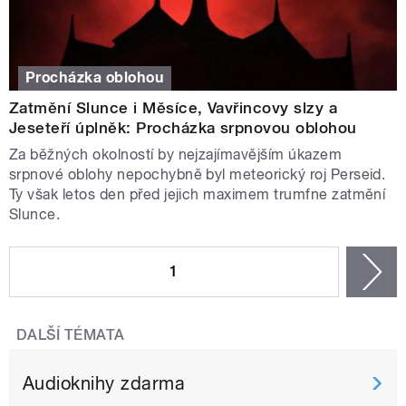
Procházka oblohou
Zatmění Slunce i Měsíce, Vavřincovy slzy a
Jeseteří úplněk: Procházka srpnovou oblohou
Za běžných okolností by nejzajímavějším úkazem
srpnové oblohy nepochybně byl meteorický roj Perseid.
Ty však letos den před jejich maximem trumfne zatmění
Slunce.
STRÁNKY
1
n
DALŠÍ TÉMATA
Audioknihy zdarma