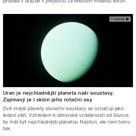
prodala v dražbě v přepočtu za rekordní miliardu korun.
1 minuta
Uran je nejchladnější planeta naší soustavy.
Zajímavý je i sklon jeho rotační osy
Dvě vnější planety sluneční soustavy se označují jako
ledoví obři. Vzhledem k obrovské vzdálenosti od Slunce
by měl být nejchladnější planetou Neptun, ale není tomu
tak.