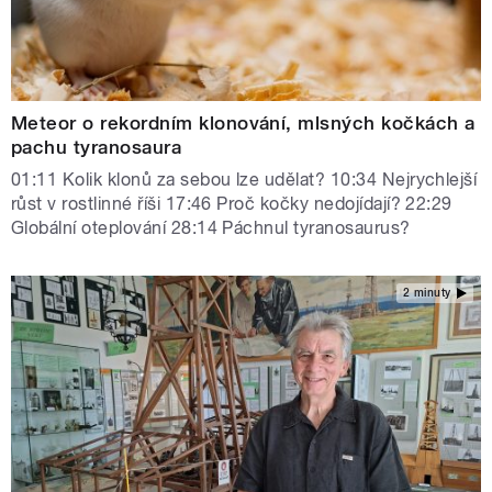
Meteor o rekordním klonování, mlsných kočkách a
pachu tyranosaura
01:11 Kolik klonů za sebou lze udělat? 10:34 Nejrychlejší
růst v rostlinné říši 17:46 Proč kočky nedojídají? 22:29
Globální oteplování 28:14 Páchnul tyranosaurus?
2 minuty