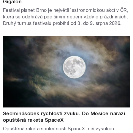
Gigalón
Festival planet Brno je největší astronomickou akcí v ČR,
která se odehrává pod širým nebem vždy o prázdninách.
Druhý turnus festivalu probíhá od 3. do 9. srpna 2026.
Sedminásobek rychlosti zvuku. Do Měsíce narazí
opuštěná raketa SpaceX
Opuštěná raketa společnosti SpaceX míří vysokou