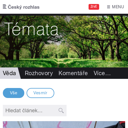
Přejít k hlavnímu obsahu
MENU
ŽIVĚ
Věda
Rozhovory
Komentáře
Více
…
Vše
Vesmír