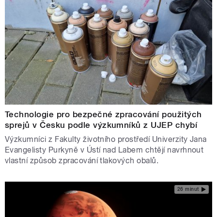
Technologie pro bezpečné zpracování použitých
sprejů v Česku podle výzkumníků z UJEP chybí
Výzkumníci z Fakulty životního prostředí Univerzity Jana
Evangelisty Purkyně v Ústí nad Labem chtějí navrhnout
vlastní způsob zpracování tlakových obalů.
26 minut