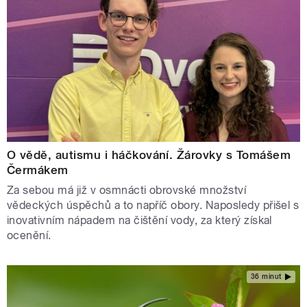
O vědě, autismu i háčkování. Žárovky s Tomášem
Čermákem
Za sebou má již v osmnácti obrovské množství
vědeckých úspěchů a to napříč obory. Naposledy přišel s
inovativním nápadem na čištění vody, za který získal
ocenění.
36 minut