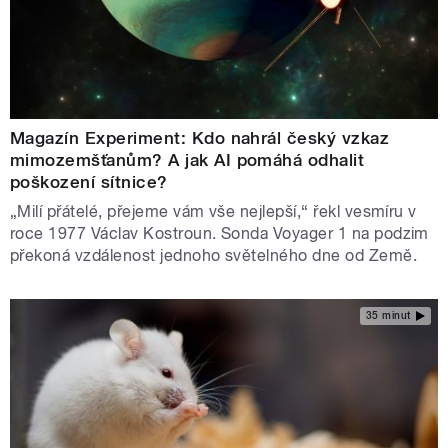
Magazín Experiment: Kdo nahrál český vzkaz
mimozemšťanům? A jak AI pomáhá odhalit
poškození sítnice?
„Milí přátelé, přejeme vám vše nejlepší,“ řekl vesmíru v
roce 1977 Václav Kostroun. Sonda Voyager 1 na podzim
překoná vzdálenost jednoho světelného dne od Země.
35 minut