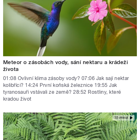
Meteor o zásobách vody, sání nektaru a krádeži
života
01:08 Ovlivní klima zásoby vody? 07:06 Jak sají nektar
kolibříci? 14:24 První koňská železnice 19:55 Jak
tyranosauři vstávali ze země? 28:52 Rostliny, které
kradou život
10 minut