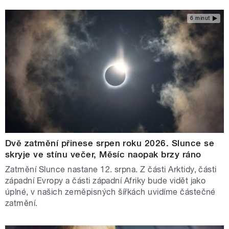
6 minut
Dvě zatmění přinese srpen roku 2026. Slunce se
skryje ve stínu večer, Měsíc naopak brzy ráno
Zatmění Slunce nastane 12. srpna. Z části Arktidy, části
západní Evropy a části západní Afriky bude vidět jako
úplné, v našich zeměpisných šířkách uvidíme částečné
zatmění.