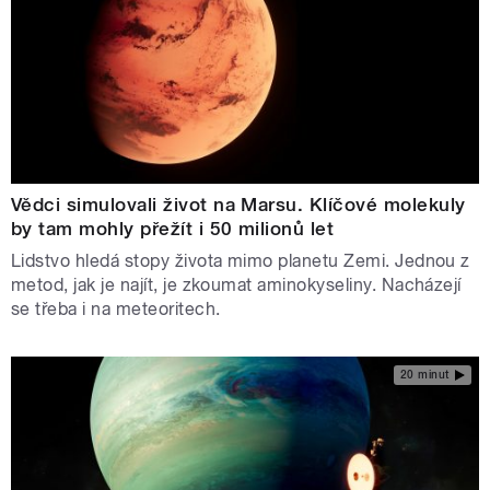
Vědci simulovali život na Marsu. Klíčové molekuly
by tam mohly přežít i 50 milionů let
Lidstvo hledá stopy života mimo planetu Zemi. Jednou z
metod, jak je najít, je zkoumat aminokyseliny. Nacházejí
se třeba i na meteoritech.
20 minut