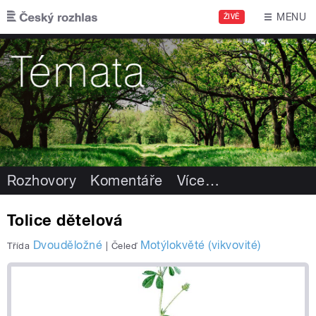
Přejít k hlavnímu obsahu
MENU
ŽIVĚ
Rozhovory
Komentáře
Více
…
Tolice dětelová
Dvouděložné
Motýlokvěté (vikvovité)
Třída
|
Čeleď