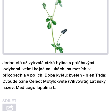
Jednoletá až vytrvalá nízká bylina s poléhavými
lodyhami, velmi hojná na lukách, na mezích, v
příkopech a v polích. Doba květu: květen - říjen Třída:
Dvouděložné Čeleď: Motýlokvěté (Vikvovité) Latinský
název: Medicago lupulina L.