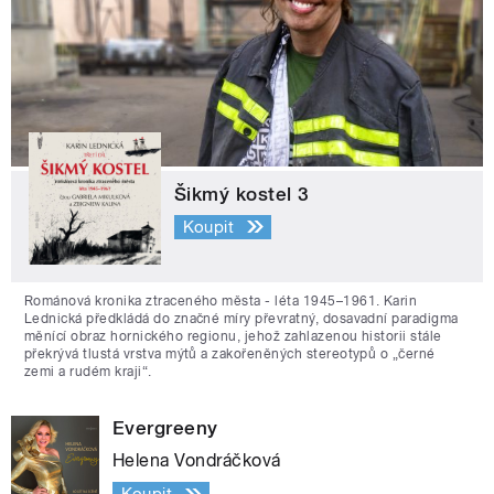
Šikmý kostel 3
Koupit
Románová kronika ztraceného města - léta 1945–1961. Karin
Lednická předkládá do značné míry převratný, dosavadní paradigma
měnící obraz hornického regionu, jehož zahlazenou historii stále
překrývá tlustá vrstva mýtů a zakořeněných stereotypů o „černé
zemi a rudém kraji“.
Evergreeny
Helena Vondráčková