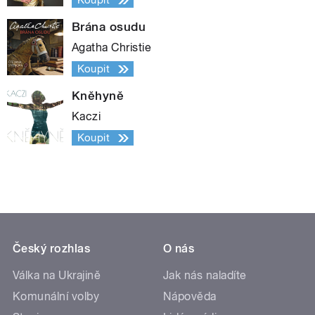
Koupit
Brána osudu
Agatha Christie
Koupit
Kněhyně
Kaczi
Koupit
Český rozhlas
O nás
Válka na Ukrajině
Jak nás naladíte
Komunální volby
Nápověda