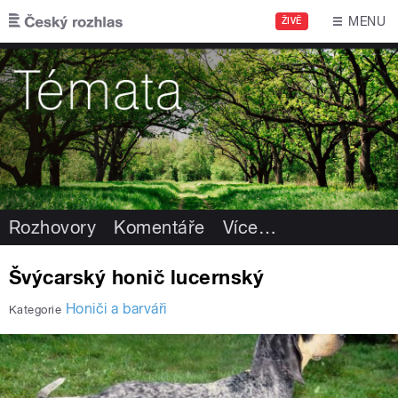
Přejít k hlavnímu obsahu
MENU
ŽIVĚ
Rozhovory
Komentáře
Více
…
Švýcarský honič lucernský
Honiči a barváři
Kategorie