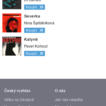
Koupit
Severka
Nina Špitálníková
Koupit
Katyně
Pavel Kohout
Koupit
Český rozhlas
O nás
Válka na Ukrajině
Jak nás naladíte