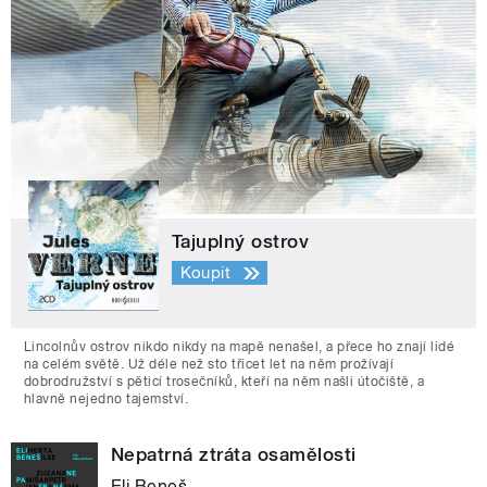
Tajuplný ostrov
Koupit
Lincolnův ostrov nikdo nikdy na mapě nenašel, a přece ho znají lidé
na celém světě. Už déle než sto třicet let na něm prožívají
dobrodružství s pěticí trosečníků, kteří na něm našli útočiště, a
hlavně nejedno tajemství.
Nepatrná ztráta osamělosti
Eli Beneš