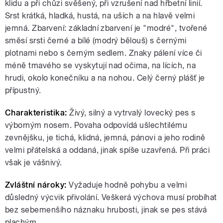
klidu a při chůzi svěšený, při vzrušení nad hřbetní linií.
Srst krátká, hladká, hustá, na uších a na hlavě velmi
jemná. Zbarvení: základní zbarvení je "modré", tvořené
směsí srsti černé a bílé (modrý bělouš) s černými
plotnami nebo s černým sedlem. Znaky pálení více či
méně tmavého se vyskytují nad očima, na lících, na
hrudi, okolo konečníku a na nohou. Celý černý plášť je
přípustný.
Charakteristika:
Živý, silný a vytrvalý lovecký pes s
výborným nosem. Povaha odpovídá ušlechtilému
zevnějšku, je tichá, klidná, jemná, pánovi a jeho rodině
velmi přátelská a oddaná, jinak spíše uzavřená. Při práci
však je vášnivý.
Zvláštní nároky:
Vyžaduje hodně pohybu a velmi
důsledný výcvik přivolání. Veškerá výchova musí probíhat
bez sebemenšího náznaku hrubosti, jinak se pes stává
plachým.