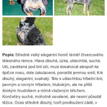
Popis:
Středně velký elegantní honič téměř čtvercového
tělesného rámce. Hlava dlouhá, úzká, ušlechtilá, suchá.
Uši, zavěšené pod linií očí, musí dosahovat alespoň ke
špičce nosu, dole zakulacené, porostlé jemnou srstí. Krk
dlouhý, elegantní, svalnatý. Tělo s ušlechtilou hřbetní linií,
pevným a rovným hřbetem, hlubokým, ale ne příliš
širokým hrudníkem a mírně vtaženým břichem.
Končetiny suché, mohutně osvalené, ale nesmí působit
těžce. Ocas středně dlouhý, tvoří prodloužení zádě, v