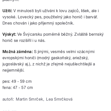
Užití:
V minulosti byli užíváni k lovu zajíců, lišek, ale i
vysoké. Lovecký pes, použitelný jako honič i barvář.
Dnes chován i jako příjemný společník.
Výskyt:
Ve Švýcarsku poměrně běžný. Zvláště bernský
honič se rozšířil i u nás.
Možná záměna:
S jinými, vesměs velmi vzácnými
evropskými honiči (modrý gaskoňský, ariežský,
jugoslávský aj.), z nichž je zřejmě nejušlechtilejší a
nejjemnější.
pes: 49 - 59 cm
fena: 47 - 57 cm
autoři:
Martin Smrček
,
Lea Smrčková