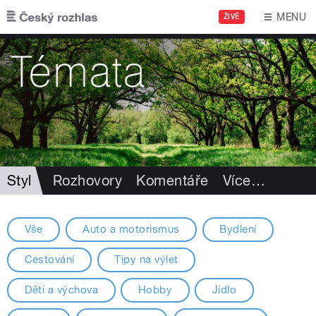
Přejít k hlavnímu obsahu
MENU
ŽIVĚ
Styl
Rozhovory
Komentáře
Více
…
Vše
Auto a motorismus
Bydlení
Cestování
Tipy na výlet
Děti a výchova
Hobby
Jídlo