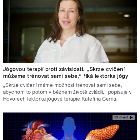
Jógovou terapií proti závislosti. „Skrze cvičení
můžeme trénovat sami sebe,“ říká lektorka jógy
„Skrze cvičení máme možnost trénovat sami sebe,
abychom to potom v běžném životě zvládli," popisuje v
Hovorech lektorka jógové terapie Kateřina Černá.
39 minut