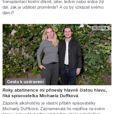
transplantaci kostní dřeně, jater, ledvin nebo srdce žijí
dál. Jak je událost proměnila? A co by vzkázali svému
dárci?
28 minut
Cesta k uzdravení
Roky abstinence mi přinesly hlavně čistou hlavu,
říká spisovatelka Michaela Duffková
Zápisník alkoholičky je vlastní příběh spisovatelky
Michaely Duffkové. Zaznamenala ho nejdříve na svém