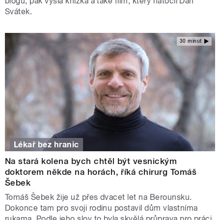
blogu, pak vyšla knížka a také film, který natočil Dan
Svátek.
30 minut
Lékař bez hranic
Na stará kolena bych chtěl být vesnickým
doktorem někde na horách, říká chirurg Tomáš
Šebek
Tomáš Šebek žije už přes dvacet let na Berounsku.
Dokonce tam pro svoji rodinu postavil dům vlastníma
rukama. Podle jeho slov to byla skvělá průprava pro práci