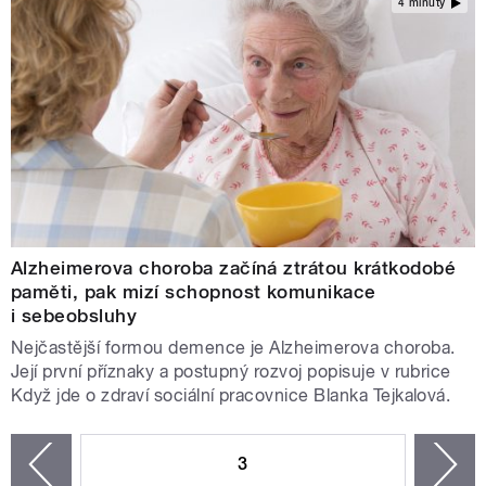
4 minuty
Alzheimerova choroba začíná ztrátou krátkodobé
paměti, pak mizí schopnost komunikace
i sebeobsluhy
Nejčastější formou demence je Alzheimerova choroba.
Její první příznaky a postupný rozvoj popisuje v rubrice
Když jde o zdraví sociální pracovnice Blanka Tejkalová.
STRÁNKY
3
n
zí