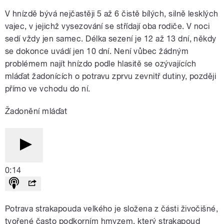
V hnízdě bývá nejčastěji 5 až 6 čistě bílých, silně lesklých
vajec, v jejichž vysezování se střídají oba rodiče. V noci
sedí vždy jen samec. Délka sezení je 12 až 13 dní, někdy
se dokonce uvádí jen 10 dní. Není vůbec žádným
problémem najít hnízdo podle hlasitě se ozývajících
mláďat žadonících o potravu zprvu zevnitř dutiny, později
přímo ve vchodu do ní.
Žadonění mláďat
0:14
Potrava strakapouda velkého je složena z části živočišné,
tvořené často podkorním hmyzem, který strakapoud