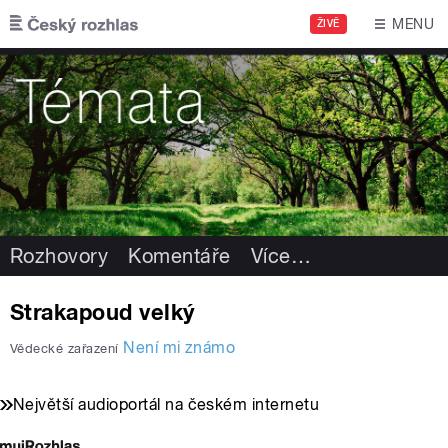
Přejít k hlavnímu obsahu
MENU
ŽIVĚ
Rozhovory
Komentáře
Více
…
Strakapoud velký
Není mi známo
Vědecké zařazení
Největší audioportál na českém internetu