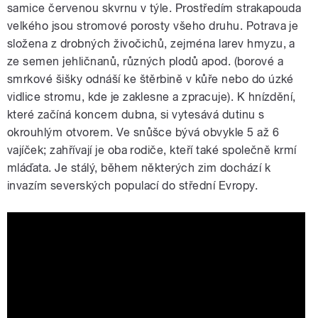
samice červenou skvrnu v týle. Prostředím strakapouda
velkého jsou stromové porosty všeho druhu. Potrava je
složena z drobných živočichů, zejména larev hmyzu, a
ze semen jehličnanů, různých plodů apod. (borové a
smrkové šišky odnáší ke štěrbině v kůře nebo do úzké
vidlice stromu, kde je zaklesne a zpracuje). K hnízdění,
které začíná koncem dubna, si vytesává dutinu s
okrouhlým otvorem. Ve snůšce bývá obvykle 5 až 6
vajíček; zahřívají je oba rodiče, kteří také společně krmí
mláďata. Je stálý, během některých zim dochází k
invazím severských populací do střední Evropy.