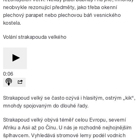
neobvykle rezonující předměty, jako třeba okenní
plechový parapet nebo plechovou báň vesnického
kostela.
Volání strakapouda velkého
0:06
Strakapoud velký se často ozývá i hlasitým, ostrým „kik“,
mnohdy spojovaným do dlouhé řady.
Strakapoud velký obývá téměř celou Evropu, severní
Afriku a Asii až po Čínu. U nás je rozhodně nejhojnějším
šplhavcem. Vyhledává stromové lemy podél vodních