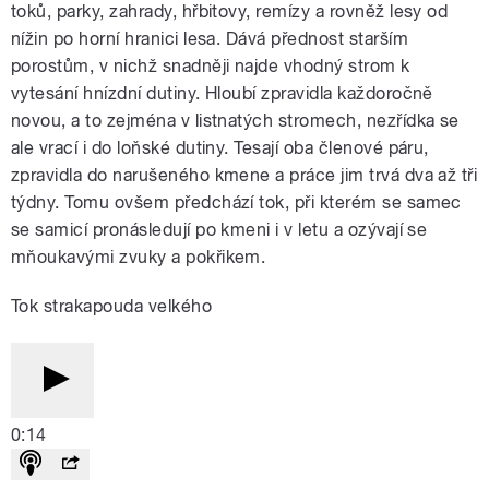
toků, parky, zahrady, hřbitovy, remízy a rovněž lesy od
nížin po horní hranici lesa. Dává přednost starším
porostům, v nichž snadněji najde vhodný strom k
vytesání hnízdní dutiny. Hloubí zpravidla každoročně
novou, a to zejména v listnatých stromech, nezřídka se
ale vrací i do loňské dutiny. Tesají oba členové páru,
zpravidla do narušeného kmene a práce jim trvá dva až tři
týdny. Tomu ovšem předchází tok, při kterém se samec
se samicí pronásledují po kmeni i v letu a ozývají se
mňoukavými zvuky a pokřikem.
Tok strakapouda velkého
0:14