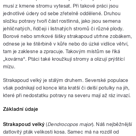
musí z kmene stromu vytesat. Při takové práci jsou
jednotlivé údery od sebe zřetelně oddělené. Druhou
složku potravy tvoří část rostlinná, jako jsou semena
jehličnatých, řidčeji i listnatých stromů či různé plody.
Borové nebo smrkové šišky strakapoud utrhne zobákem,
odnese je ke štěrbině v kůře nebo do úzké vidlice větví,
tam je zaklesne a zpracuje. Takovým místům se říká
„kovárna“. Ptáci také kroužkují stromy a olizují prýštící
mízu.
Strakapoud velký je stálým druhem. Severské populace
však podnikají od konce léta kratší či delší potulky na jih,
které při nedostatku potravy na severu mají až ráz invazí.
Základní údaje
Strakapoud velký
(
Dendrocopos major
). Náš nejběžnější
datlovitý pták velikosti kosa. Samec má na rozdíl od