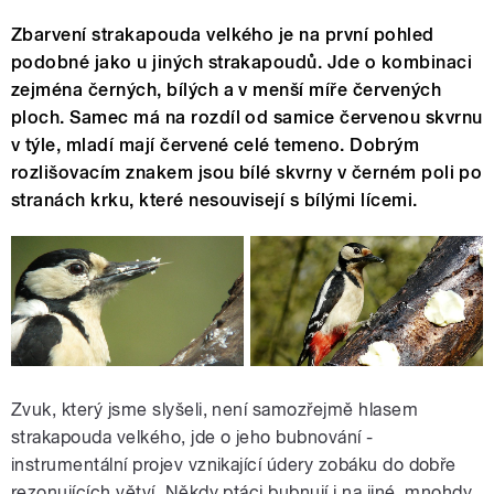
Zbarvení strakapouda velkého je na první pohled
podobné jako u jiných strakapoudů. Jde o kombinaci
zejména černých, bílých a v menší míře červených
ploch. Samec má na rozdíl od samice červenou skvrnu
v týle, mladí mají červené celé temeno. Dobrým
rozlišovacím znakem jsou bílé skvrny v černém poli po
stranách krku, které nesouvisejí s bílými lícemi.
Zvuk, který jsme slyšeli, není samozřejmě hlasem
strakapouda velkého, jde o jeho bubnování -
instrumentální projev vznikající údery zobáku do dobře
rezonujících větví. Někdy ptáci bubnují i na jiné, mnohdy