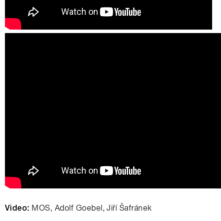
Video:
MOS, Adolf Goebel, Jiří Šafránek