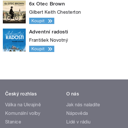
6x Otec Brown
Gilbert Keith Chesterton
Koupit
Adventní radosti
František Novotný
Koupit
Český rozhlas
O nás
Válka na Ukrajině
Jak nás naladíte
Komunální volby
Nápověda
Stanice
Lidé v rádiu