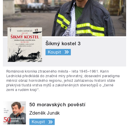
Šikmý kostel 3
Koupit
Románová kronika ztraceného města - léta 1945–1961. Karin
Lednická předkládá do značné míry převratný, dosavadní paradigma
měnící obraz hornického regionu, jehož zahlazenou historii stále
překrývá tlustá vrstva mýtů a zakořeněných stereotypů o „černé
zemi a rudém kraji“.
50 moravských pověstí
Zdeněk Junák
Koupit