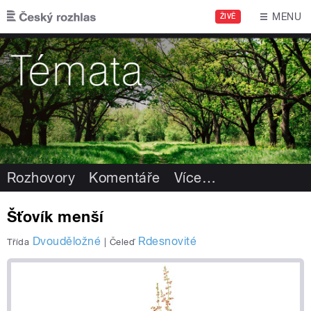
Přejít k hlavnímu obsahu
MENU
ŽIVĚ
Rozhovory
Komentáře
Více
…
Šťovík menší
Dvouděložné
Rdesnovité
Třída
|
Čeleď