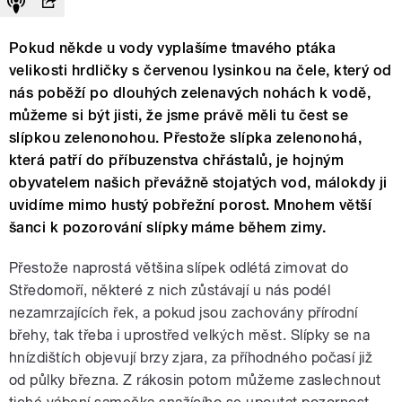
Pokud někde u vody vyplašíme tmavého ptáka
velikosti hrdličky s červenou lysinkou na čele, který od
nás poběží po dlouhých zelenavých nohách k vodě,
můžeme si být jisti, že jsme právě měli tu čest se
slípkou zelenonohou. Přestože slípka zelenonohá,
která patří do příbuzenstva chřástalů, je hojným
obyvatelem našich převážně stojatých vod, málokdy ji
uvidíme mimo hustý pobřežní porost. Mnohem větší
šanci k pozorování slípky máme během zimy.
Přestože naprostá většina slípek odlétá zimovat do
Středomoří, některé z nich zůstávají u nás podél
nezamrzajících řek, a pokud jsou zachovány přírodní
břehy, tak třeba i uprostřed velkých měst. Slípky se na
hnízdištích objevují brzy zjara, za příhodného počasí již
od půlky března. Z rákosin potom můžeme zaslechnout