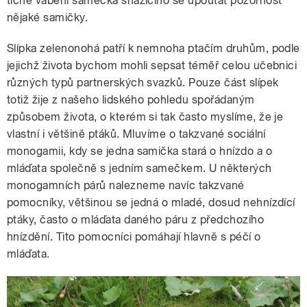
tiché vábení samečka snažícího se upoutat pozornost
nějaké samičky.
Slípka zelenonohá patří k nemnoha ptačím druhům, podle
jejichž života bychom mohli sepsat téměř celou učebnici
různých typů partnerských svazků. Pouze část slípek
totiž žije z našeho lidského pohledu spořádaným
způsobem života, o kterém si tak často myslíme, že je
vlastní i většině ptáků. Mluvíme o takzvané sociální
monogamii, kdy se jedna samička stará o hnízdo a o
mláďata společně s jedním samečkem. U některých
monogamních párů nalezneme navíc takzvané
pomocníky, většinou se jedná o mladé, dosud nehnízdící
ptáky, často o mláďata daného páru z předchozího
hnízdění. Tito pomocníci pomáhají hlavně s péčí o
mláďata.