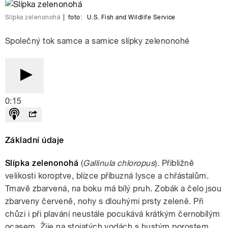
Slípka zelenonohá
|
foto:
U.S. Fish and Wildlife Service
Společný tok samce a samice slípky zelenonohé
0:15
Základní údaje
Slípka zelenonohá
(
Gallinula chloropus
). Přibližně
velikosti koroptve, blízce příbuzná lysce a chřástalům.
Tmavě zbarvená, na boku má bílý pruh. Zobák a čelo jsou
zbarveny červeně, nohy s dlouhými prsty zeleně. Při
chůzi i při plavání neustále pocukává krátkým černobílým
ocasem. Žije na stojatých vodách s hustým porostem