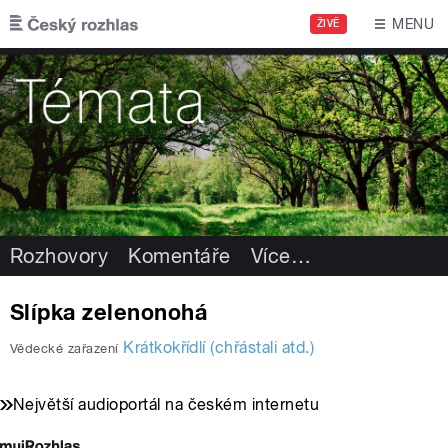
Přejít k hlavnímu obsahu
MENU
ŽIVĚ
Rozhovory
Komentáře
Více
…
Slípka zelenonohá
Krátkokřídlí (chřástali atd.)
Vědecké zařazení
Největší audioportál na českém internetu