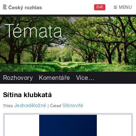
Přejít k hlavnímu obsahu
MENU
ŽIVĚ
Rozhovory
Komentáře
Více
…
Sítina klubkatá
Jednoděložné
Sítinovité
Třída
|
Čeleď