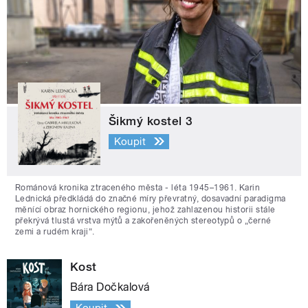
Šikmý kostel 3
Koupit
Románová kronika ztraceného města - léta 1945–1961. Karin
Lednická předkládá do značné míry převratný, dosavadní paradigma
měnící obraz hornického regionu, jehož zahlazenou historii stále
překrývá tlustá vrstva mýtů a zakořeněných stereotypů o „černé
zemi a rudém kraji“.
Kost
Bára Dočkalová