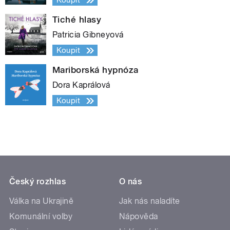
Koupit
Tiché hlasy
Patricia Gibneyová
Koupit
Mariborská hypnóza
Dora Kaprálová
Koupit
Český rozhlas
O nás
Válka na Ukrajině
Jak nás naladíte
Komunální volby
Nápověda