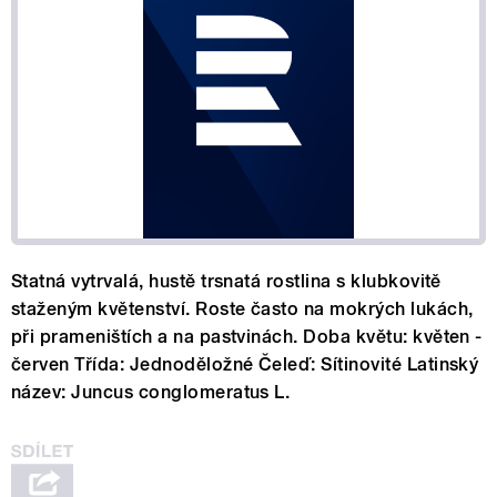
Statná vytrvalá, hustě trsnatá rostlina s klubkovitě
staženým květenství. Roste často na mokrých lukách,
při prameništích a na pastvinách. Doba květu: květen -
červen Třída: Jednoděložné Čeleď: Sítinovité Latinský
název: Juncus conglomeratus L.