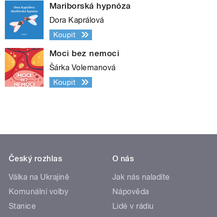
Mariborská hypnóza
Dora Kaprálová
Koupit
Moci bez nemoci
Šárka Volemanová
Koupit
Český rozhlas
O nás
Válka na Ukrajině
Jak nás naladíte
Komunální volby
Nápověda
Stanice
Lidé v rádiu