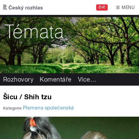
Přejít k hlavnímu obsahu
MENU
ŽIVĚ
Rozhovory
Komentáře
Více
…
Šicu / Shih tzu
Plemena společenská
Kategorie