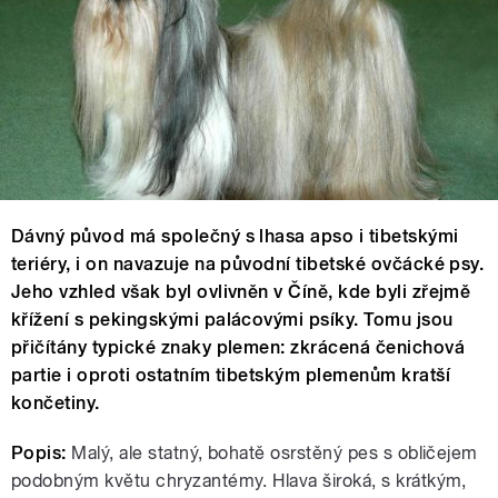
Dávný původ má společný s lhasa apso i tibetskými
teriéry, i on navazuje na původní tibetské ovčácké psy.
Jeho vzhled však byl ovlivněn v Číně, kde byli zřejmě
křížení s pekingskými palácovými psíky. Tomu jsou
přičítány typické znaky plemen: zkrácená čenichová
partie i oproti ostatním tibetským plemenům kratší
končetiny.
Popis:
Malý, ale statný, bohatě osrstěný pes s obličejem
podobným květu chryzantémy. Hlava široká, s krátkým,