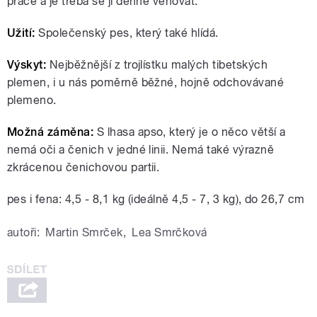
práce a je třeba se jí denně věnovat.
Užití:
Společenský pes, který také hlídá.
Výskyt:
Nejběžnější z trojlístku malých tibetských
plemen, i u nás poměrně běžné, hojně odchovávané
plemeno.
Možná záměna:
S lhasa apso, který je o něco větší a
nemá oči a čenich v jedné linii. Nemá také výrazně
zkrácenou čenichovou partii.
pes i fena: 4,5 - 8,1 kg (ideálně 4,5 - 7, 3 kg), do 26,7 cm
autoři:
Martin Smrček
,
Lea Smrčková