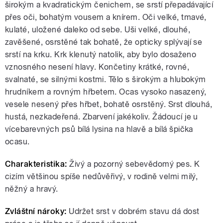
širokým a kvadratickým čenichem, se srstí přepadávající
přes oči, bohatým vousem a knírem. Oči velké, tmavé,
kulaté, uložené daleko od sebe. Uši velké, dlouhé,
zavěšené, osrstěné tak bohatě, že opticky splývají se
srstí na krku. Krk klenutý natolik, aby bylo dosaženo
vznosného nesení hlavy. Končetiny krátké, rovné,
svalnaté, se silnými kostmi. Tělo s širokým a hlubokým
hrudníkem a rovným hřbetem. Ocas vysoko nasazený,
vesele nesený přes hřbet, bohatě osrstěný. Srst dlouhá,
hustá, nezkadeřená. Zbarvení jakékoliv. Žádoucí je u
vícebarevných psů bílá lysina na hlavě a bílá špička
ocasu.
Charakteristika:
Živý a pozorný sebevědomý pes. K
cizím většinou spíše nedůvěřivý, v rodině velmi milý,
něžný a hravý.
Zvláštní nároky:
Udržet srst v dobrém stavu dá dost