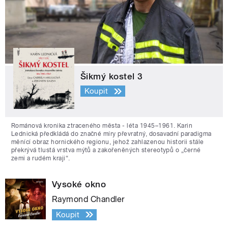
Šikmý kostel 3
Koupit
Románová kronika ztraceného města - léta 1945–1961. Karin
Lednická předkládá do značné míry převratný, dosavadní paradigma
měnící obraz hornického regionu, jehož zahlazenou historii stále
překrývá tlustá vrstva mýtů a zakořeněných stereotypů o „černé
zemi a rudém kraji“.
Vysoké okno
Raymond Chandler
Koupit