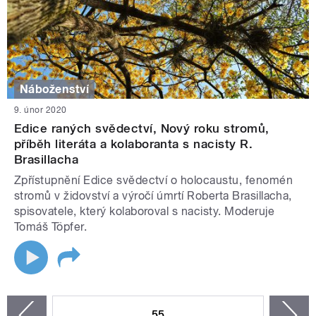
Náboženství
9. únor 2020
Edice raných svědectví, Nový roku stromů,
příběh literáta a kolaboranta s nacisty R.
Brasillacha
Zpřístupnění Edice svědectví o holocaustu, fenomén
stromů v židovství a výročí úmrtí Roberta Brasillacha,
spisovatele, který kolaboroval s nacisty. Moderuje
Tomáš Töpfer.
STRÁNKY
55
n
zí