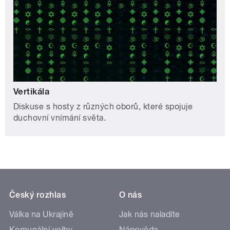
Vertikála
Diskuse s hosty z různých oborů, které spojuje
duchovní vnímání světa.
Český rozhlas
O nás
Válka na Ukrajině
Jak nás naladíte
Komunální volby
Nápověda