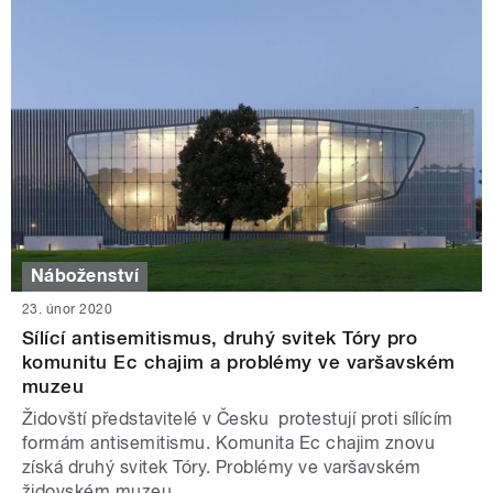
Náboženství
23. únor 2020
Sílící antisemitismus, druhý svitek Tóry pro
komunitu Ec chajim a problémy ve varšavském
muzeu
Židovští představitelé v Česku protestují proti sílícím
formám antisemitismu. Komunita Ec chajim znovu
získá druhý svitek Tóry. Problémy ve varšavském
židovském muzeu.