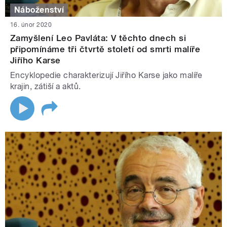
Náboženství
16. únor 2020
Zamyšlení Leo Pavláta: V těchto dnech si
připomínáme tři čtvrtě století od smrti malíře
Jiřího Karse
Encyklopedie charakterizují Jiřího Karse jako malíře
krajin, zátiší a aktů.