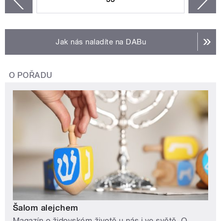
Jak nás naladíte na DABu
O POŘADU
Šalom alejchem
Magazín o židovském životě u nás i ve světě. O