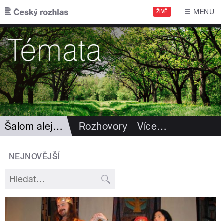
Přejít k hlavnímu obsahu
MENU
ŽIVĚ
Šalom alejchem
Rozhovory
Více
…
NEJNOVĚJŠÍ