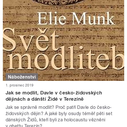
Náboženství
1. prosinec 2019
Jak se modlit, Davle v česko-židovských
dějinách a dánští Židé v Terezíně
Jak se správně modlit? Proč patří Davle do česko-
židovských dějin? A jaké byly osudy téměř pěti set
dánských Židů, kteří byli za holocaustu vězněni
v ghettu Terezín?