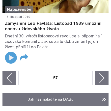
Náboženství
17. listopad 2019
Zamyšlení Leo Pavláta: Listopad 1989 umožnil
obnovu židovského života
Dnešní 30. výročí listopadové revoluce si připomínají i
židovské komunity. Jak se za tu dobu změnil jejich
život, přiblíží Leo Pavlát.
STRÁNKY
57
n
zí
Jak nás naladíte na DABu