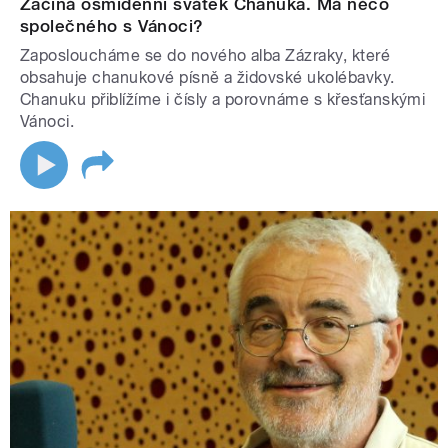
Začíná osmidenní svátek Chanuka. Má něco
společného s Vánoci?
Zaposloucháme se do nového alba Zázraky, které
obsahuje chanukové písně a židovské ukolébavky.
Chanuku přiblížíme i čísly a porovnáme s křesťanskými
Vánoci.