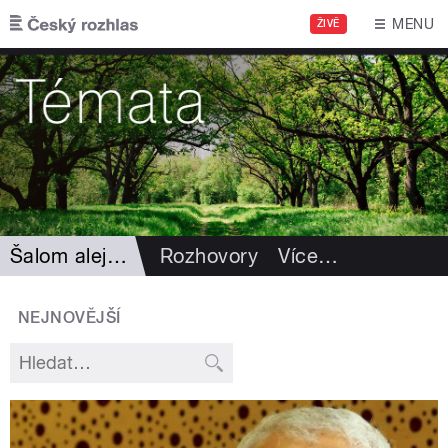
Přejít k hlavnímu obsahu
MENU
ŽIVĚ
Šalom alejchem
Rozhovory
Více
…
NEJNOVĚJŠÍ