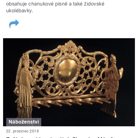
obsahuje chanukové písně a také židovské
ukolébavky.
Náboženství
22. prosinec 2019