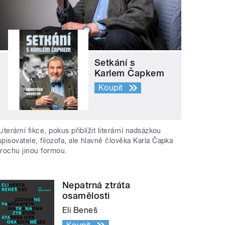
Setkání s
Karlem Čapkem
Koupit
Literární fikce, pokus přiblížit literární nadsázkou
spisovatele, filozofa, ale hlavně člověka Karla Čapka
trochu jinou formou.
Nepatrná ztráta
osamělosti
Eli Beneš