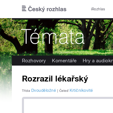
Přejít k hlavnímu obsahu
iRozhlas
Rozhovory
Komentáře
Hry a audiok
Rozrazil lékařský
Dvouděložné
Krtičníkovité
Třída
|
Čeleď