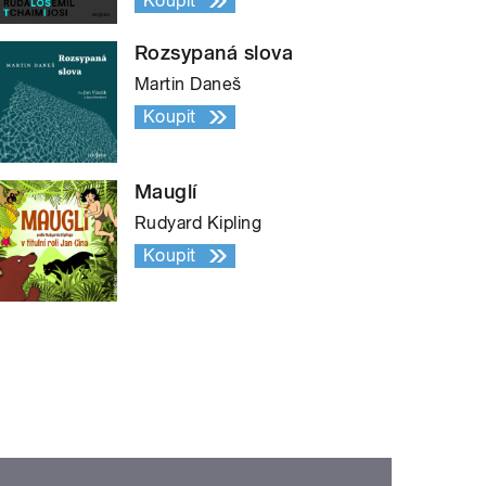
Koupit
Rozsypaná slova
Martin Daneš
Koupit
Mauglí
Rudyard Kipling
Koupit