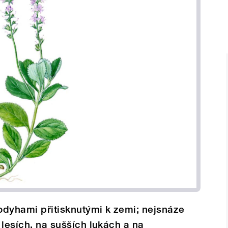
lodyhami přitisknutými k zemi; nejsnáze
h lesích, na sušších lukách a na