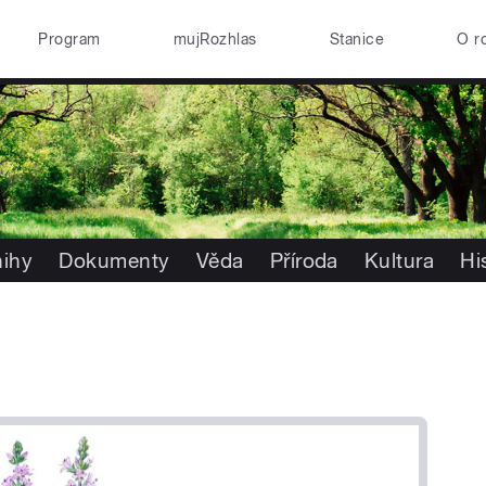
Program
mujRozhlas
Stanice
O r
nihy
Dokumenty
Věda
Příroda
Kultura
Hi