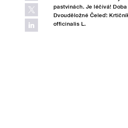
pastvinách. Je léčivá! Doba 
Dvouděložné Čeleď: Krtičník
officinalis L.