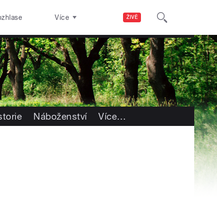
ozhlase
Více
ŽIVĚ
storie
Náboženství
Více
…