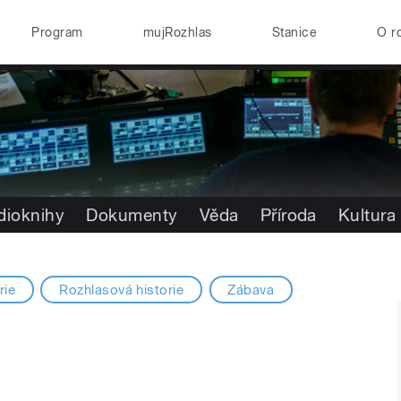
Program
mujRozhlas
Stanice
O r
dioknihy
Dokumenty
Věda
Příroda
Kultura
rie
Rozhlasová historie
Zábava