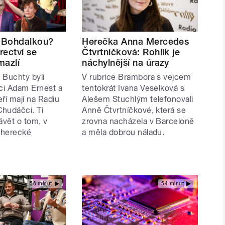
t Bohdalkou?
Herečka Anna Mercedes
rectví se
Čtvrtníčková: Rohlík je
mazlí
náchylnější na úrazy
 Buchty byli
V rubrice Brambora s vejcem
rci Adam Ernest a
tentokrát Ivana Veselková s
eří mají na Radiu
Alešem Stuchlým telefonovali
hudáčci. Ti
Anně Čtvrtníčkové, která se
ávět o tom, v
zrovna nacházela v Barceloně
 herecké
a měla dobrou náladu.
56 minut
54 minut