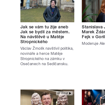
Jak se vám tu žije aneb
Stanislava 
Jak se bydlí za městem.
Marek Ždán
Na návštěvě u Matěje
Fejk v Gor
Stropnického
Moderuje Ale
Václav Žmolík navštívil politika,
novináře a herce Matěje
Stropnického na zámku v
Osečanech na Sedlčansku.
47 minut