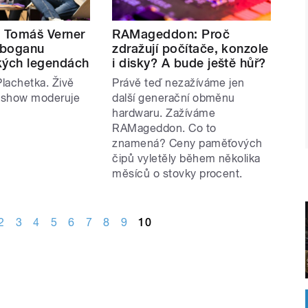
, Tomáš Verner
RAMageddon: Proč
Toboganu
zdražují počítače, konzole
kých legendách
i disky? A bude ještě hůř?
lachetka. Živě
Právě teď nezažíváme jen
lkshow moderuje
další generační obměnu
hardwaru. Zažíváme
RAMageddon. Co to
znamená? Ceny paměťových
čipů vyletěly během několika
měsíců o stovky procent.
2
3
4
5
6
7
8
9
10