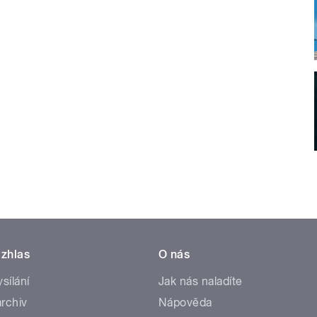
zhlas
O nás
ysílání
Jak nás naladíte
rchiv
Nápověda