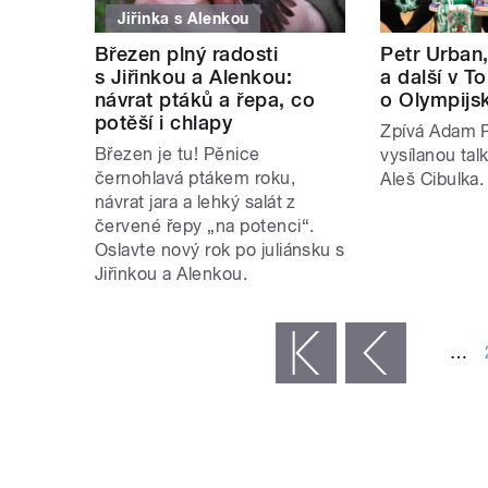
Jiřinka s Alenkou
Březen plný radosti
Petr Urban
s Jiřinkou a Alenkou:
a další v 
návrat ptáků a řepa, co
o Olympijs
potěší i chlapy
Zpívá Adam P
Březen je tu! Pěnice
vysílanou ta
černohlavá ptákem roku,
Aleš Cibulka.
návrat jara a lehký salát z
červené řepy „na potenci“.
Oslavte nový rok po juliánsku s
Jiřinkou a Alenkou.
STRÁNKY
…
« první
‹ předchozí