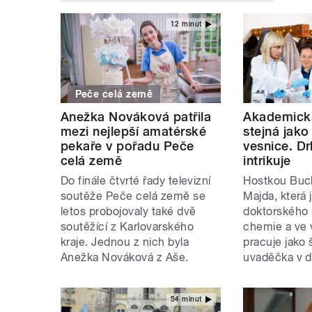
12 minut
Peče celá země
Anežka Nováková patřila
Akademická
mezi nejlepší amatérské
stejná jako
pekaře v pořadu Peče
vesnice. D
celá země
intrikuje
Do finále čtvrté řady televizní
Hostkou Buch
soutěže Peče celá země se
Majda, která 
letos probojovaly také dvě
doktorského 
soutěžící z Karlovarského
chemie a ve
kraje. Jednou z nich byla
pracuje jako 
Anežka Nováková z Aše.
uvaděčka v d
54 minut