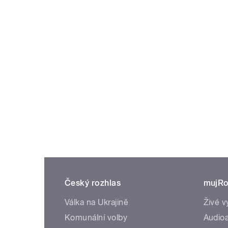
Český rozhlas
mujRo
Válka na Ukrajině
Živé v
Komunální volby
Audioa