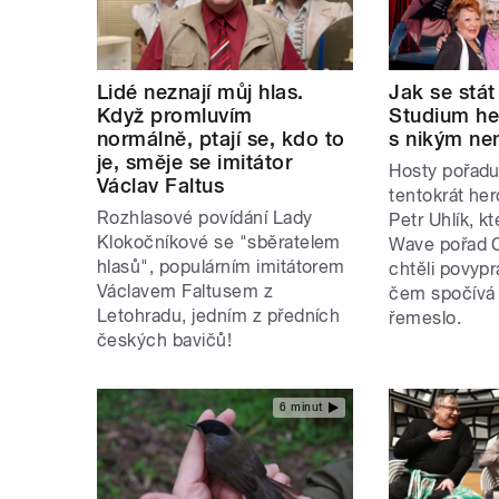
Lidé neznají můj hlas.
Jak se stá
Když promluvím
Studium he
normálně, ptají se, kdo to
s nikým ne
je, směje se imitátor
Hosty pořadu
Václav Faltus
tentokrát he
Rozhlasové povídání Lady
Petr Uhlík, kt
Klokočníkové se "sběratelem
Wave pořad C
hlasů", populárním imitátorem
chtěli povypr
Václavem Faltusem z
čem spočívá
Letohradu, jedním z předních
řemeslo.
českých bavičů!
6 minut