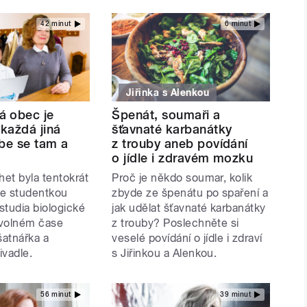
42 minut
6 minut
Jiřinka s Alenkou
 obec je
Špenát, soumaři a
 každá jiná
šťavnaté karbanátky
rbe se tam a
z trouby aneb povídání
o jídle i zdravém mozku
et byla tentokrát
Proč je někdo soumar, kolik
je studentkou
zbyde ze špenátu po spaření a
studia biologické
jak udělat šťavnaté karbanátky
 volném čase
z trouby? Poslechněte si
šatnářka a
veselé povídání o jídle i zdraví
ivadle.
s Jiřinkou a Alenkou.
56 minut
39 minut