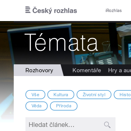
Přejít k hlavnímu obsahu
iRozhlas
Rozhovory
Komentáře
Hry a au
Vše
Kultura
Životní styl
Histo
Věda
Příroda