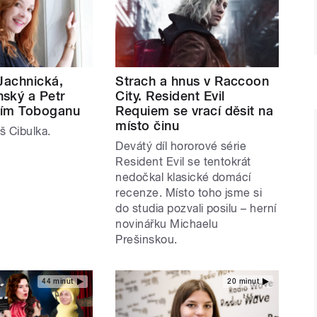
Jachnická,
Strach a hnus v Raccoon
ský a Petr
City. Resident Evil
ilím Toboganu
Requiem se vrací děsit na
místo činu
š Cibulka.
Devátý díl hororové série
Resident Evil se tentokrát
nedočkal klasické domácí
recenze. Místo toho jsme si
do studia pozvali posilu – herní
novinářku Michaelu
Prešinskou.
44 minut
20 minut