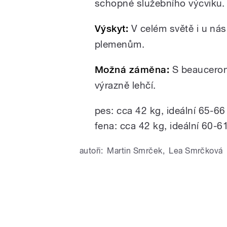
schopné služebního výcviku. V
Výskyt:
V celém světě i u nás
plemenům.
Možná záměna:
S beauceron
výrazně lehčí.
pes: cca 42 kg, ideální 65-6
fena: cca 42 kg, ideální 60-6
autoři:
Martin Smrček
,
Lea Smrčková