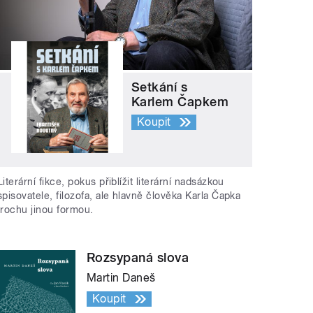
Setkání s
Karlem Čapkem
Koupit
Literární fikce, pokus přiblížit literární nadsázkou
spisovatele, filozofa, ale hlavně člověka Karla Čapka
trochu jinou formou.
Rozsypaná slova
Martin Daneš
Koupit