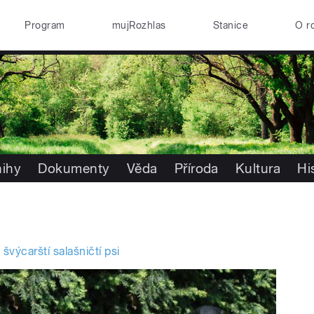
Program
mujRozhlas
Stanice
O r
nihy
Dokumenty
Věda
Příroda
Kultura
Hi
švýcarští salašničtí psi