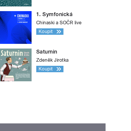
1. Symfonická
Chinaski a SOČR live
Koupit
Saturnin
Zdeněk Jirotka
Koupit