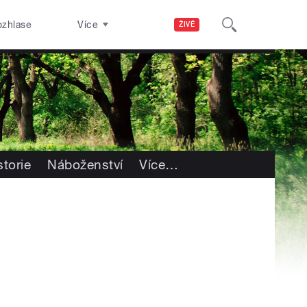
ozhlase
Více
ŽIVĚ
storie
Náboženství
Více
…