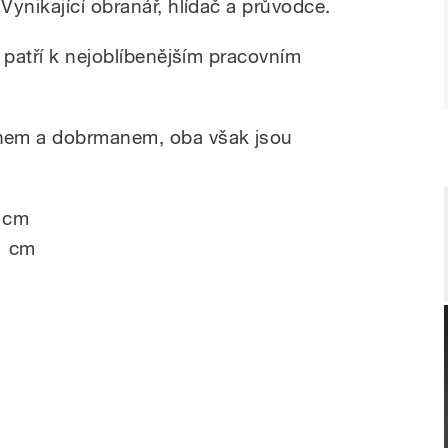
ynikající obranář, hlídač a průvodce.
 patří k nejoblíbenějším pracovním
em a dobrmanem, oba však jsou
6 cm
1 cm