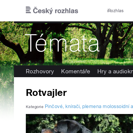
Přejít k hlavnímu obsahu
iRozhlas
Rozhovory
Komentáře
Hry a audiok
Rotvajler
Pinčové, knírači, plemena molossoidní a 
Kategorie