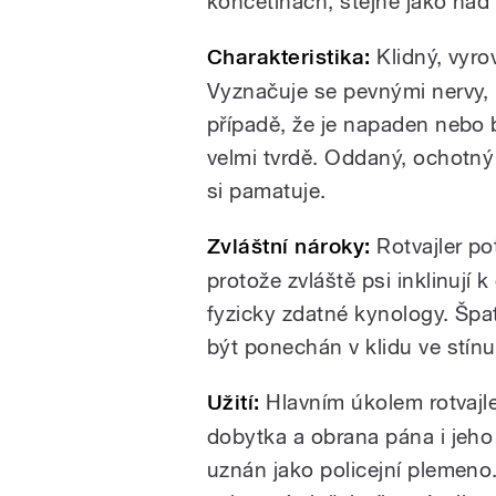
končetinách, stejně jako na
Charakteristika:
Klidný, vyr
Vyznačuje se pevnými nervy,
případě, že je napaden nebo 
velmi tvrdě. Oddaný, ochotný 
si pamatuje.
Zvláštní nároky:
Rotvajler po
protože zvláště psi inklinují
fyzicky zdatné kynology. Špa
být ponechán v klidu ve stínu
Užití:
Hlavním úkolem rotvajle
dobytka a obrana pána i jeho 
uznán jako policejní plemen