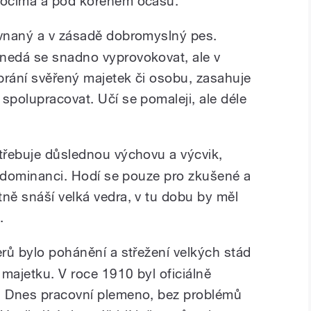
d očima a pod kořenem ocasu.
ovnaný a v zásadě dobromyslný pes.
 nedá se snadno vyprovokovat, ale v
brání svěřený majetek či osobu, zasahuje
spolupracovat. Učí se pomaleji, ale déle
třebuje důslednou výchovu a výcvik,
 k dominanci. Hodí se pouze pro zkušené a
tně snáší velká vedra, v tu dobu by měl
.
rů bylo pohánění a střežení velkých stád
majetku. V roce 1910 byl oficiálně
o. Dnes pracovní plemeno, bez problémů