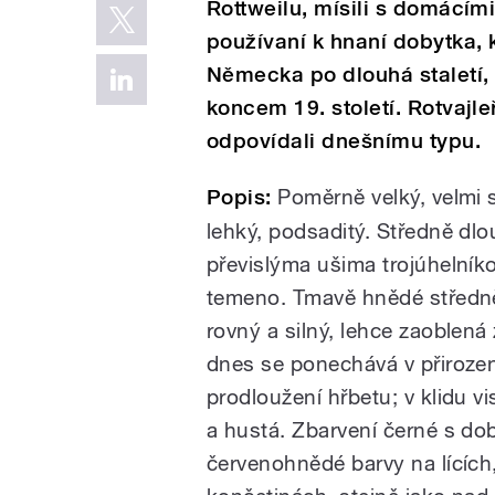
Rottweilu, mísili s domácími 
používaní k hnaní dobytka, k
Německa po dlouhá staletí, 
koncem 19. století. Rotvajle
odpovídali dnešnímu typu.
Popis:
Poměrně velký, velmi s
lehký, podsaditý. Středně dlo
převislýma ušima trojúhelníko
temeno. Tmavě hnědé středně
rovný a silný, lehce zaoblená
dnes se ponechává v přiroze
prodloužení hřbetu; v klidu vi
a hustá. Zbarvení černé s do
červenohnědé barvy na lících,