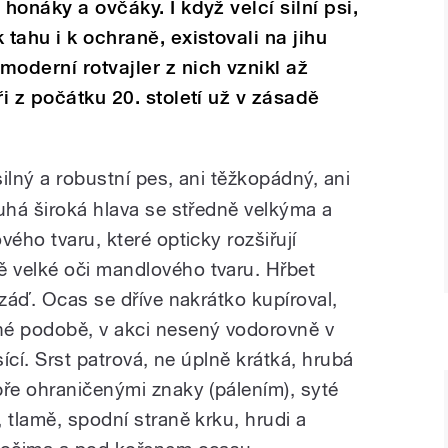
honáky a ovčáky. I když velcí silní psi,
 tahu i k ochraně, existovali na jihu
moderní rotvajler z nich vznikl až
ři z počátku 20. století už v zásadě
ilný a robustní pes, ani těžkopádný, ani
uhá široká hlava se středně velkýma a
vého tvaru, které opticky rozšiřují
 velké oči mandlového tvaru. Hřbet
 záď. Ocas se dříve nakrátko kupíroval,
né podobě, v akci nesený vodorovně v
sící. Srst patrová, ne úplně krátká, hrubá
bře ohraničenými znaky (pálením), syté
 tlamě, spodní straně krku, hrudi a