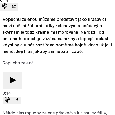
0:14
Ropuchu zelenou můžeme představit jako krasavici
mezi našimi žábami - díky zelenavým a hnědavým
skvrnám je totiž krásně mramorovaná. Narozdíl od
ostatních ropuch je vázána na nížiny a teplejší oblasti;
kdysi byla u nás rozšířena poměrně hojně, dnes už je jí
méně. Její hlas jakoby ani nepatřil žábě.
Ropucha zelená
0:14
Někdo hlas ropuchy zelené přirovnává k hlasu cvrčilky,