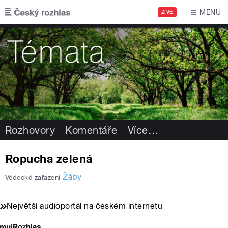
Přejít k hlavnímu obsahu
MENU
ŽIVĚ
Rozhovory
Komentáře
Více
…
Ropucha zelená
Žáby
Vědecké zařazení
Největší audioportál na českém internetu