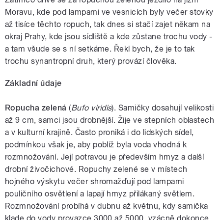
Moravu, kde pod lampami ve vesnicích byly večer stovky
až tisíce těchto ropuch, tak dnes si stačí zajet někam na
okraj Prahy, kde jsou sídliště a kde zůstane trochu vody -
a tam všude se s ní setkáme. Řekl bych, že je to tak
trochu synantropní druh, který provází člověka.
Základní údaje
Ropucha zelená
(
Bufo viridis
). Samičky dosahují velikosti
až 9 cm, samci jsou drobnější. Žije ve stepních oblastech
a v kulturní krajině. Často proniká i do lidských sídel,
podmínkou však je, aby poblíž byla voda vhodná k
rozmnožování. Její potravou je především hmyz a další
drobní živočichové. Ropuchy zelené se v místech
hojného výskytu večer shromažďují pod lampami
pouličního osvětlení a lapají hmyz přilákaný světlem.
Rozmnožování probíhá v dubnu až květnu, kdy samička
klade do vody provazce 3000 až 5000, vzácně dokonce