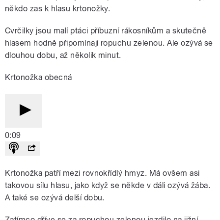
někdo zas k hlasu krtonožky.
Cvrčilky jsou malí ptáci příbuzní rákosníkům a skutečně
hlasem hodně připomínají ropuchu zelenou. Ale ozývá se
dlouhou dobu, až několik minut.
Krtonožka obecná
0:09
Krtonožka patří mezi rovnokřídlý hmyz. Má ovšem asi
takovou sílu hlasu, jako když se někde v dáli ozývá žába.
A také se ozývá delší dobu.
Zatímco dříve se za ropuchou zelenou jezdilo na jižní