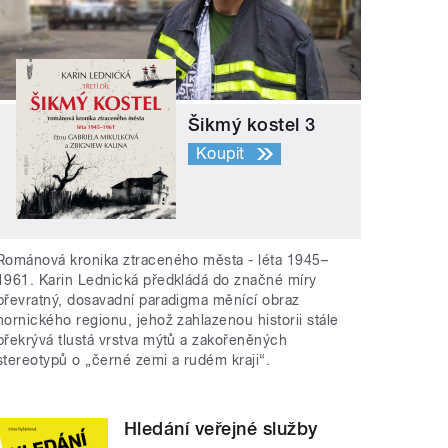
Šikmý kostel 3
Koupit
Románová kronika ztraceného města - léta 1945–
1961. Karin Lednická předkládá do značné míry
převratný, dosavadní paradigma měnící obraz
hornického regionu, jehož zahlazenou historii stále
překrývá tlustá vrstva mýtů a zakořeněných
stereotypů o „černé zemi a rudém kraji“.
Hledání veřejné služby