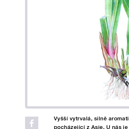
Vyšší vytrvalá, silně aromat
pocházející z Asie. U nás j