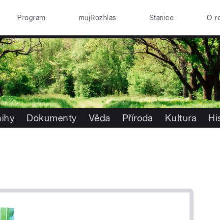
Program
mujRozhlas
Stanice
O r
nihy
Dokumenty
Věda
Příroda
Kultura
Hi