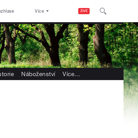
ozhlase
Více
ŽIVĚ
storie
Náboženství
Více
…