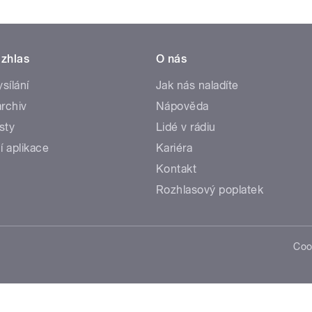
zhlas
O nás
ysílání
Jak nás naladíte
rchiv
Nápověda
sty
Lidé v rádiu
í aplikace
Kariéra
Kontakt
Rozhlasový poplatek
Coo