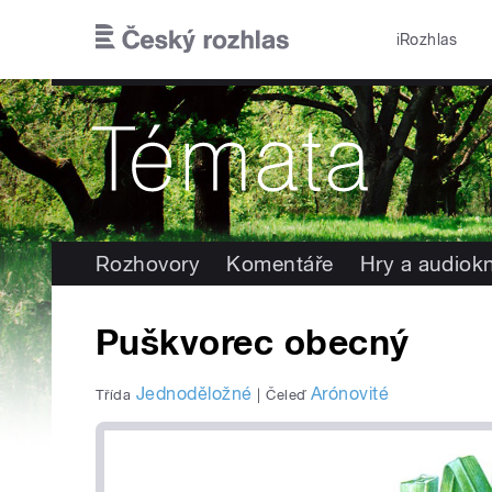
Přejít k hlavnímu obsahu
iRozhlas
Rozhovory
Komentáře
Hry a audiok
Puškvorec obecný
Jednoděložné
Arónovité
Třída
|
Čeleď