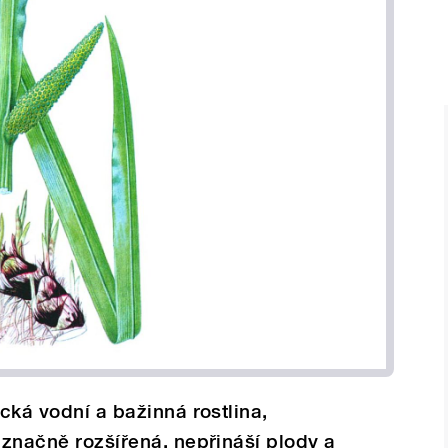
ická vodní a bažinná rostlina,
e značně rozšířená, nepřináší plody a