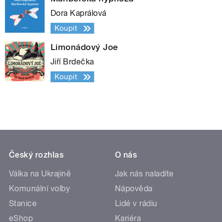
Dora Kaprálová
Koupit
Limonádový Joe
Jiří Brdečka
Koupit
Český rozhlas
O nás
Válka na Ukrajině
Jak nás naladíte
Komunální volby
Nápověda
Stanice
Lidé v rádiu
eShop
Kariéra