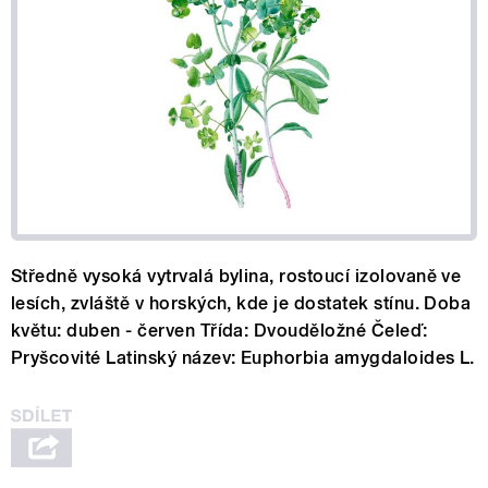
Středně vysoká vytrvalá bylina, rostoucí izolovaně ve
lesích, zvláště v horských, kde je dostatek stínu. Doba
květu: duben - červen Třída: Dvouděložné Čeleď:
Pryšcovité Latinský název: Euphorbia amygdaloides L.