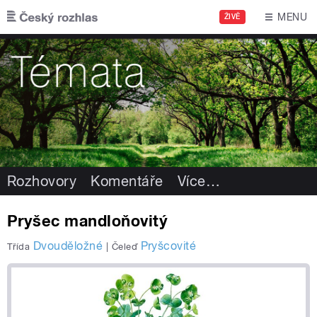
Přejít k hlavnímu obsahu
MENU
ŽIVĚ
Rozhovory
Komentáře
Více
…
Pryšec mandloňovitý
Dvouděložné
Pryšcovité
Třída
|
Čeleď