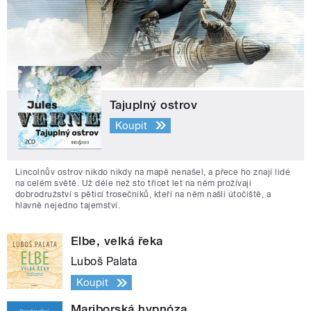
Tajuplný ostrov
Koupit
Lincolnův ostrov nikdo nikdy na mapě nenašel, a přece ho znají lidé
na celém světě. Už déle než sto třicet let na něm prožívají
dobrodružství s pěticí trosečníků, kteří na něm našli útočiště, a
hlavně nejedno tajemství.
Elbe, velká řeka
Luboš Palata
Koupit
Mariborská hypnóza