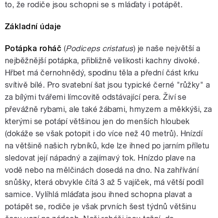
to, že rodiče jsou schopni se s mláďaty i potápět.
Základní údaje
Potápka roháč
(
Podiceps cristatus
) je naše největší a
nejběžnější potápka, přibližně velikosti kachny divoké.
Hřbet má černohnědý, spodinu těla a přední část krku
svítivě bílé. Pro svatební šat jsou typické černé "růžky" a
za bílými tvářemi límcovitě odstávající pera. Živí se
převážně rybami, ale také žábami, hmyzem a měkkýši, za
kterými se potápí většinou jen do menších hloubek
(dokáže se však potopit i do více než 40 metrů). Hnízdí
na většině našich rybníků, kde lze ihned po jarním příletu
sledovat její nápadný a zajímavý tok. Hnízdo plave na
vodě nebo na mělčinách dosedá na dno. Na zahřívání
snůšky, která obvykle čítá 3 až 5 vajíček, má větší podíl
samice. Vylíhlá mláďata jsou ihned schopna plavat a
potápět se, rodiče je však prvních šest týdnů většinu