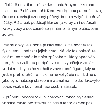
přibližně deseti metrů s krkem nataženým nízko nad
hladinou. Po těsném přiblížení zvedají oba partneři hlavu,
široce rozevírají ozdobný péřový límec a vztyčují péřové
růžky. Ptáci pak potřásají hlavou, jako by z ní setřásali
kapky vody a současně se již nám známým způsobem
zdraví.
Pak se obvykle k sobě přiblíží natolik, že dochází až k
fyzickému kontaktu jejich hrudí. Někdy tok pokračuje i
dalším, neméně efektním způsobem, který spočívá v
tom, že se začnou potápět, ze dna vynášejí v zobáku
vodní rostliny a vše vrcholí v závěrečné figuře, kdy se
jeden proti druhému maximálně vztyčuje na hladině a
jako by si nabízejí stavební materiál na hnízdo. Takovýto
popis však nikdy nenahradí osobní zážitek.
V průběhu období toku si spárovaní roháči vyhlédnou
vhodné místo pro stavbu hnízda a tento okrsek pak