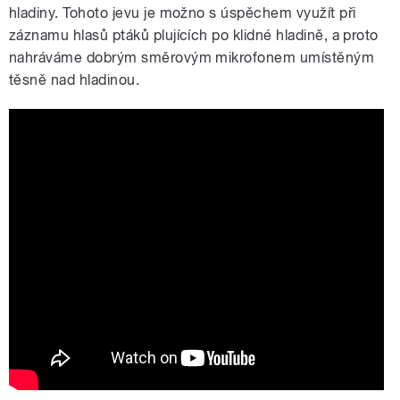
hladiny. Tohoto jevu je možno s úspěchem využít při
záznamu hlasů ptáků plujících po klidné hladině, a proto
nahráváme dobrým směrovým mikrofonem umístěným
těsně nad hladinou.