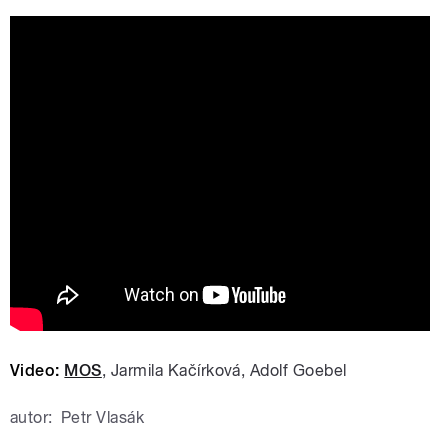
Video:
MOS
, Jarmila Kačírková, Adolf Goebel
autor:
Petr Vlasák