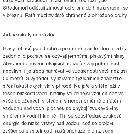
času vozí na zádech. Naši roháči jsou tažní, do
Středomoří odlétají zimovat od srpna do října a vracejí se
v březnu. Patří mezi zvláště chráněné a ohrožené druhy
Jak vznikaly nahrávky
Hlasy roháčů jsou hrubé a poměrně hlasité. Jen mláďata
žadonící o potravu se ozývají jemnými, pískavými hlasy.
Abychom chování tokajících roháčů svojí přítomností
neovlivnili, je třeba nahrávat ve vzdálenosti větší než asi
50 metrů. S výhodou využíváme fyzikálních znalostí o
šíření akustických vln v přírodě. Na jaře a v létě leží v
těsné blízkosti vodní hladiny studenější vzduch než ve
výše položených vrstvách. V nerovnoměrně ohřátém
vzduchu nad vodní plochou se ohýbají zvukové vlny
směrem k vodní hladině. Tím se soustřeďuje zvuková
energie do nízké vrstvy nad vodou, což se projeví
zvýšenou slyšitelností hlasů přicházejících z vodní