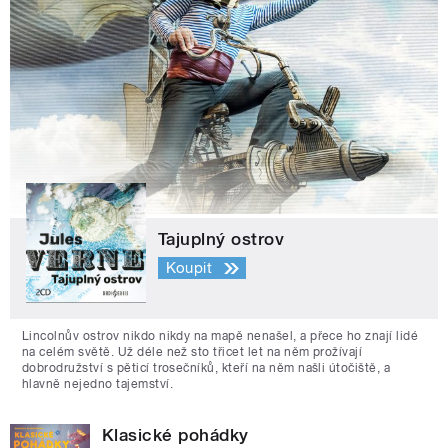
Tajuplný ostrov
Koupit
Lincolnův ostrov nikdo nikdy na mapě nenašel, a přece ho znají lidé
na celém světě. Už déle než sto třicet let na něm prožívají
dobrodružství s pěticí trosečníků, kteří na něm našli útočiště, a
hlavně nejedno tajemství.
Klasické pohádky