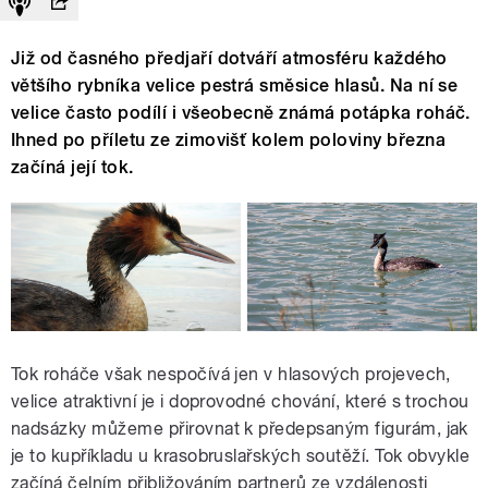
Již od časného předjaří dotváří atmosféru každého
většího rybníka velice pestrá směsice hlasů. Na ní se
velice často podílí i všeobecně známá potápka roháč.
Ihned po příletu ze zimovišť kolem poloviny března
začíná její tok.
Tok roháče však nespočívá jen v hlasových projevech,
velice atraktivní je i doprovodné chování, které s trochou
nadsázky můžeme přirovnat k předepsaným figurám, jak
je to kupříkladu u krasobruslařských soutěží. Tok obvykle
začíná čelním přibližováním partnerů ze vzdálenosti