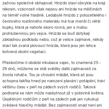
začnou společně obhajovat. Hnízdo staví obvykle na kraji
rákosin, vzácností však nejsou ani hnízda na mělčinách
na téměř volné hladině. Ledabylé hnízdo z polozetlelého i
čerstvého rostlinného materiálu má tvar menší či větší
kupky, která je nahoře skoro rovná, jen s malou
prohlubeninou pro vejce. Hnízda se buď dotýkají
základnou podkladu nebo, což je velice zajímavé, někdy
staví tak zvaná plovoucí hnízda, která jsou jen lehce
kotvená okolní vegetací.
Přeskočíme-li období inkubace vajec, to znamená 25 -
29 dnů, můžeme se stát svědky další zajímavosti ze
života roháče. Tou je chování mláďat, která ač jsou
schopna takřka hned po narození plavání i potápění, tráví
většinu času v peří na zádech svých rodičů. Taková
podívaná se nám může naskytnout již v polovině května.
Úspěšným rodičům z peří na zádech pak jen vykukují
zvědavé hlavičky mláďat. Bez zajímavosti snad není ani