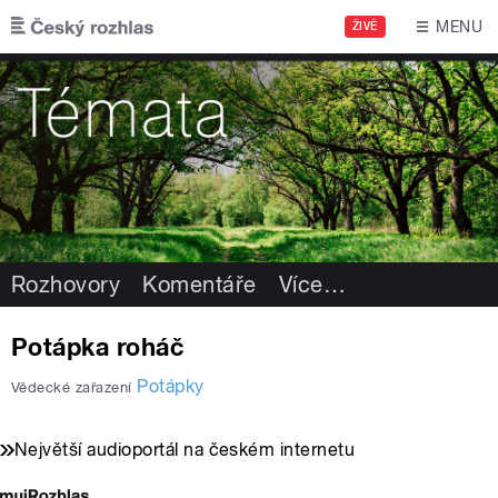
Přejít k hlavnímu obsahu
MENU
ŽIVĚ
Rozhovory
Komentáře
Více
…
Potápka roháč
Potápky
Vědecké zařazení
Největší audioportál na českém internetu