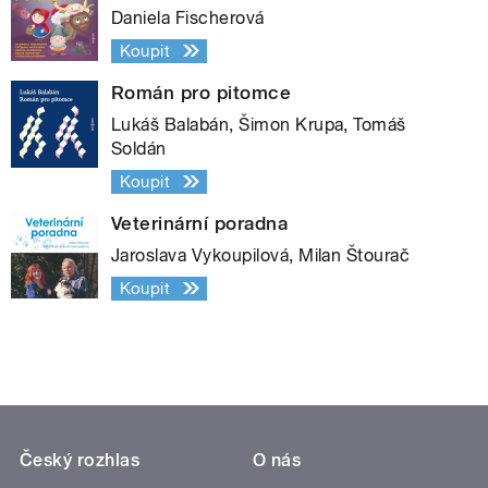
Daniela Fischerová
Koupit
Román pro pitomce
Lukáš Balabán, Šimon Krupa, Tomáš
Soldán
Koupit
Veterinární poradna
Jaroslava Vykoupilová, Milan Štourač
Koupit
Český rozhlas
O nás