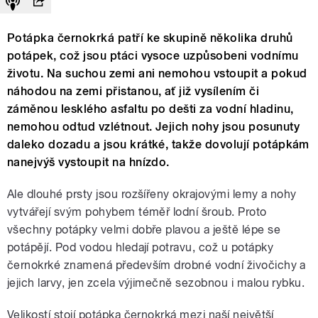
Potápka černokrká patří ke skupině několika druhů
potápek, což jsou ptáci vysoce uzpůsobeni vodnímu
životu. Na suchou zemi ani nemohou vstoupit a pokud
náhodou na zemi přistanou, ať již vysílením či
záměnou lesklého asfaltu po dešti za vodní hladinu,
nemohou odtud vzlétnout. Jejich nohy jsou posunuty
daleko dozadu a jsou krátké, takže dovolují potápkám
nanejvýš vystoupit na hnízdo.
Ale dlouhé prsty jsou rozšířeny okrajovými lemy a nohy
vytvářejí svým pohybem téměř lodní šroub. Proto
všechny potápky velmi dobře plavou a ještě lépe se
potápějí. Pod vodou hledají potravu, což u potápky
černokrké znamená především drobné vodní živočichy a
jejich larvy, jen zcela výjimečně sezobnou i malou rybku.
Velikostí stojí potápka černokrká mezi naší největší