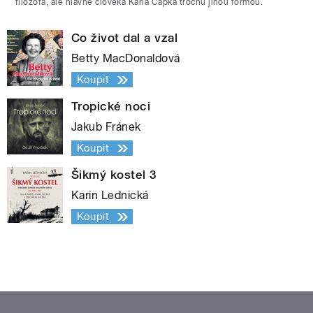
filozofa, ale hlavně člověka Karla Čapka trochu jinou formou.
Co život dal a vzal
Betty MacDonaldová
Koupit
Tropické noci
Jakub Fránek
Koupit
Šikmý kostel 3
Karin Lednická
Koupit