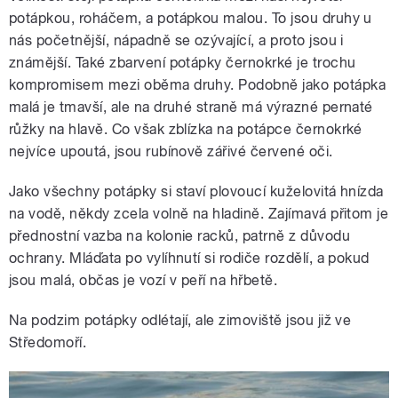
potápkou, roháčem, a potápkou malou. To jsou druhy u
nás početnější, nápadně se ozývající, a proto jsou i
známější. Také zbarvení potápky černokrké je trochu
kompromisem mezi oběma druhy. Podobně jako potápka
malá je tmavší, ale na druhé straně má výrazné pernaté
růžky na hlavě. Co však zblízka na potápce černokrké
nejvíce upoutá, jsou rubínově zářivé červené oči.
Jako všechny potápky si staví plovoucí kuželovitá hnízda
na vodě, někdy zcela volně na hladině. Zajímavá přitom je
přednostní vazba na kolonie racků, patrně z důvodu
ochrany. Mláďata po vylíhnutí si rodiče rozdělí, a pokud
jsou malá, občas je vozí v peří na hřbetě.
Na podzim potápky odlétají, ale zimoviště jsou již ve
Středomoří.