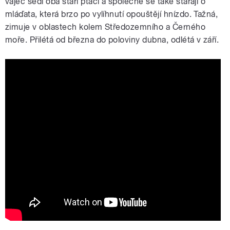
vajec sedí oba staří ptáci a společně se také starají o
mláďata, která brzo po vylíhnutí opouštějí hnízdo. Tažná,
zimuje v oblastech kolem Středozemního a Černého
moře. Přilétá od března do poloviny dubna, odlétá v září.