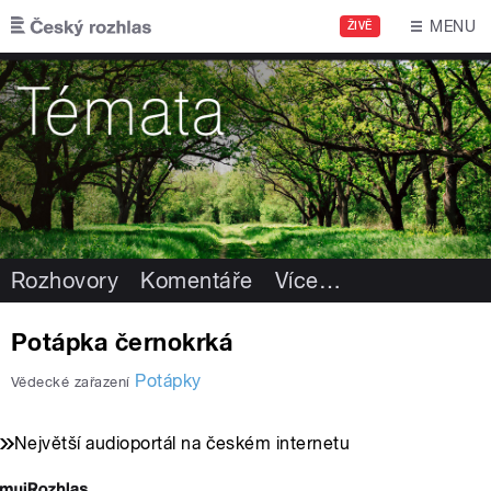
Přejít k hlavnímu obsahu
MENU
ŽIVĚ
Rozhovory
Komentáře
Více
…
Potápka černokrká
Potápky
Vědecké zařazení
Největší audioportál na českém internetu