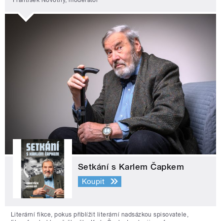
Setkání s Karlem Čapkem
Koupit
Literární fikce, pokus přiblížit literární nadsázkou spisovatele,