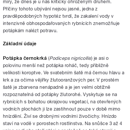
míry, že dnes je u nás kriticky ohroženým druhem.
Příčiny tohoto ubývání nejsou jasné, jedna z
pravděpodobných hypotéz tvrdí, že zakalení vody v
intenzivně obhospodařovaných rybnících znemožňuje
potápkám nalézt potravu.
Základní údaje
Potápka černokrká
(
Podiceps nigricollis
) je asi o
polovinu menší než potápka roháč, tedy přibližně
velikosti koroptve. Ve svatebním šatě má černou hlavu a
krk a za očima vějířky žlutooranžových per. V prostém
šatě je zbarvena nenápadně a je jen velmi obtížně
rozpoznatelná od potápky žlutorohé. Vyskytuje se na
rybnících s bohatou okrajovou vegetací, na otevřených
vodních plochách ji lze zastihnout pouze v době mimo
hnízdění. Živí se drobnými vodními živočichy. Hnízdo
staví na vodě v porostech rostlinstva. Na snůšce 3 až 4