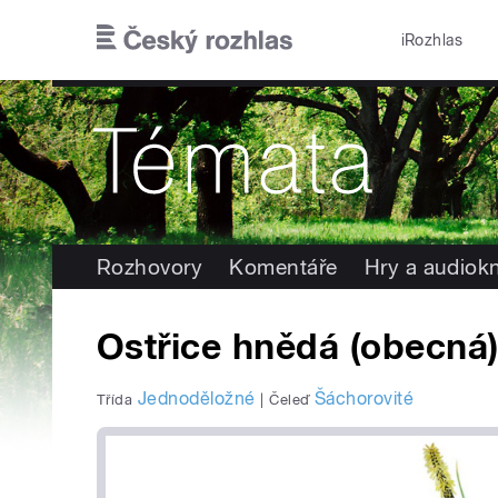
Přejít k hlavnímu obsahu
iRozhlas
Rozhovory
Komentáře
Hry a audiok
Ostřice hnědá (obecná
Jednoděložné
Šáchorovité
Třída
|
Čeleď