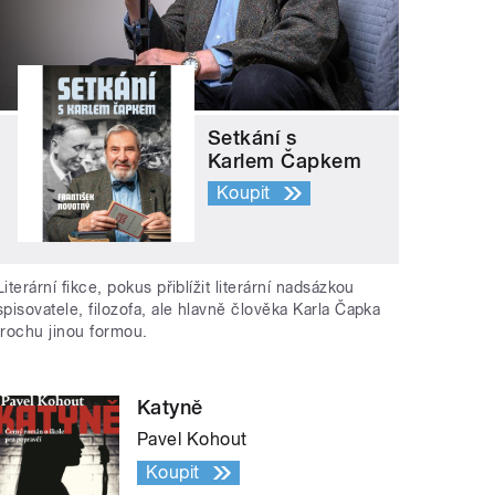
Setkání s
Karlem Čapkem
Koupit
Literární fikce, pokus přiblížit literární nadsázkou
spisovatele, filozofa, ale hlavně člověka Karla Čapka
trochu jinou formou.
Katyně
Pavel Kohout
Koupit