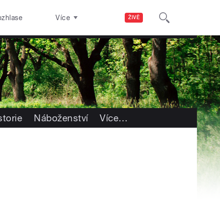
ozhlase
Více
ŽIVĚ
storie
Náboženství
Více
…