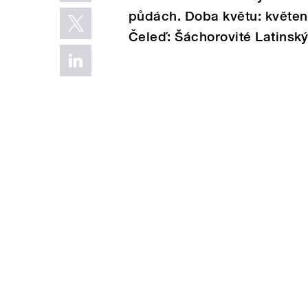
půdách. Doba květu: květen
Čeleď: Šáchorovité Latinsk