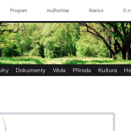
Program
mujRozhlas
Stanice
O r
nihy
Dokumenty
Věda
Příroda
Kultura
Hi
)