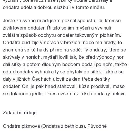
význam, poněvadž naše rybníky hodně zarůstaly a
ondatra udělala dobrou službu i v tomto směru.
Ještě za svého mládí jsem poznal spoustu lidí, kteří se
živili lovem ondater. Říkalo se jim myšaři a vyvinuli
zvláštní způsob odchytu ondater takzvaným pícháním.
Ondatra buď žije v norách v březích, nebo má hrady, to
znamená velké haldy přímo na vodě. Ty ondatry, které se
skrývaly v norách, myšaři lovili tak, že před východy nor
dali síťky a potom dlouhým bodcem bodali po noře, takže
odtud ondatry vyhnali a ty se chytaly do sítěk. Takhle se
daly v jižních Čechách ulovit za den třeba desítky
ondater. Oni je pak hned stahovali, kůže prodávali, maso
se dokonce i jedlo. Dnes ovšem už nikdo ondatry neloví.
Základní údaje
Ondatra pižmová (Ondatra zibethicus). Původně