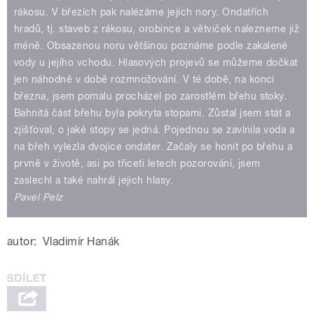
rákosu. V březích pak nalézáme jejich nory. Ondatřích
hradů, tj. staveb z rákosu, orobince a větviček nalezneme již
méně. Obsazenou noru většinou poznáme podle zakalené
vody u jejího vchodu. Hlasových projevů se můžeme dočkat
jen náhodně v době rozmnožování. V té době, na konci
března, jsem pomalu procházel po zarostlém břehu stoky.
Bahnitá část břehu byla pokryta stopami. Zůstal jsem stát a
zjišťoval, o jaké stopy se jedná. Pojednou se zavlnila voda a
na břeh vylezla dvojice ondater. Začaly se honit po břehu a
prvně v životě, asi po třiceti letech pozorování, jsem
zaslechl a také nahrál jejich hlasy.
Pavel Pelz
autor:
Vladimír Hanák