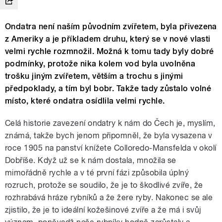
Ondatra není naším původním zvířetem, byla přivezena
z Ameriky a je příkladem druhu, který se v nové vlasti
velmi rychle rozmnožil. Možná k tomu tady byly dobré
podmínky, protože nika kolem vod byla uvolněna
trošku jiným zvířetem, větším a trochu s jinými
předpoklady, a tím byl bobr. Takže tady zůstalo volné
místo, které ondatra osídlila velmi rychle.
Celá historie zavezení ondatry k nám do Čech je, myslím,
známá, takže bych jenom připomněl, že byla vysazena v
roce 1905 na panství knížete Colloredo-Mansfelda v okolí
Dobříše. Když už se k nám dostala, množila se
mimořádně rychle a v té první fázi způsobila úplný
rozruch, protože se soudilo, že je to škodlivé zvíře, že
rozhrabává hráze rybníků a že žere ryby. Nakonec se ale
zjistilo, že je to ideální kožešinové zvíře a že má i svůj