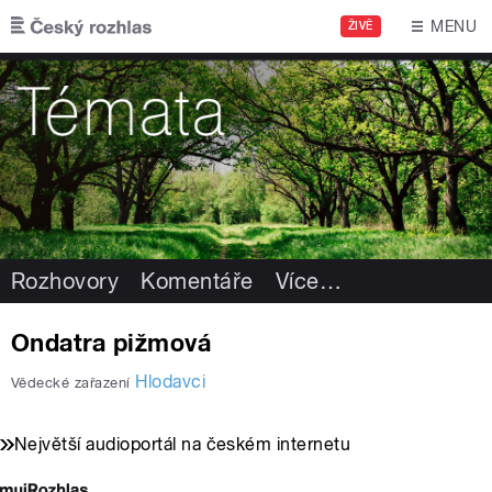
Přejít k hlavnímu obsahu
MENU
ŽIVĚ
Rozhovory
Komentáře
Více
…
Ondatra pižmová
Hlodavci
Vědecké zařazení
Největší audioportál na českém internetu