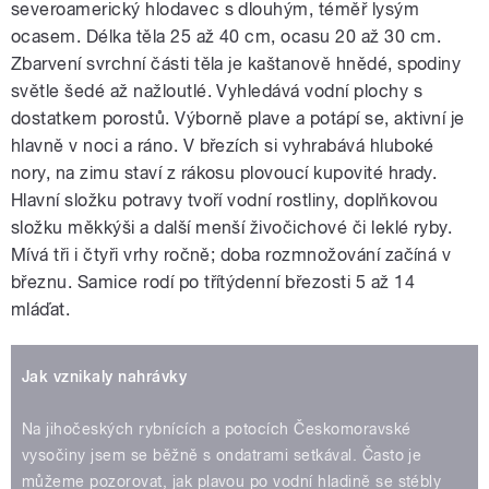
severoamerický hlodavec s dlouhým, téměř lysým
ocasem. Délka těla 25 až 40 cm, ocasu 20 až 30 cm.
Zbarvení svrchní části těla je kaštanově hnědé, spodiny
světle šedé až nažloutlé. Vyhledává vodní plochy s
dostatkem porostů. Výborně plave a potápí se, aktivní je
hlavně v noci a ráno. V březích si vyhrabává hluboké
nory, na zimu staví z rákosu plovoucí kupovité hrady.
Hlavní složku potravy tvoří vodní rostliny, doplňkovou
složku měkkýši a další menší živočichové či leklé ryby.
Mívá tři i čtyři vrhy ročně; doba rozmnožování začíná v
březnu. Samice rodí po třítýdenní březosti 5 až 14
mláďat.
Jak vznikaly nahrávky
Na jihočeských rybnících a potocích Českomoravské
vysočiny jsem se běžně s ondatrami setkával. Často je
můžeme pozorovat, jak plavou po vodní hladině se stébly