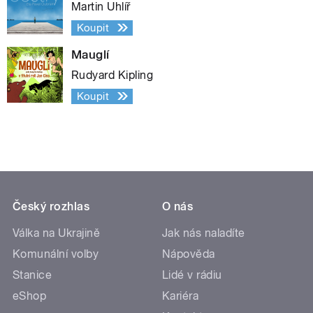
Martin Uhlíř
Koupit
Mauglí
Rudyard Kipling
Koupit
Český rozhlas
O nás
Válka na Ukrajině
Jak nás naladíte
Komunální volby
Nápověda
Stanice
Lidé v rádiu
eShop
Kariéra