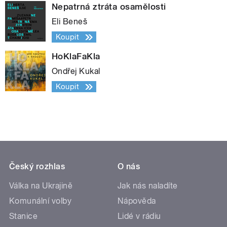
Nepatrná ztráta osamělosti
Eli Beneš
Koupit
HoKlaFaKla
Ondřej Kukal
Koupit
Český rozhlas
O nás
Válka na Ukrajině
Jak nás naladíte
Komunální volby
Nápověda
Stanice
Lidé v rádiu