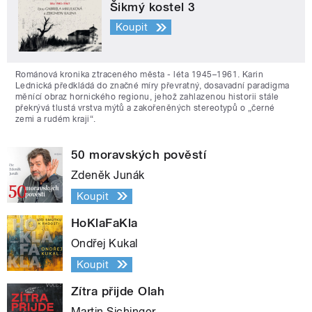
Šikmý kostel 3
Koupit
Románová kronika ztraceného města - léta 1945–1961. Karin
Lednická předkládá do značné míry převratný, dosavadní paradigma
měnící obraz hornického regionu, jehož zahlazenou historii stále
překrývá tlustá vrstva mýtů a zakořeněných stereotypů o „černé
zemi a rudém kraji“.
50 moravských pověstí
Zdeněk Junák
Koupit
HoKlaFaKla
Ondřej Kukal
Koupit
Zítra přijde Olah
Martin Sichinger