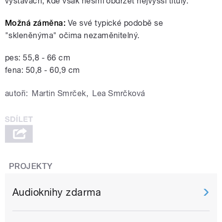
výstavách, kde však nesmí obdržet nejvyšší tituly.
Možná záměna:
Ve své typické podobě se
"skleněnýma" očima nezaměnitelný.
pes: 55,8 - 66 cm
fena: 50,8 - 60,9 cm
autoři:
Martin Smrček
,
Lea Smrčková
PROJEKTY
Audioknihy zdarma