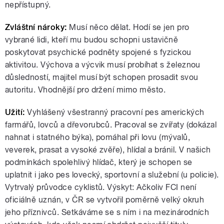
nepřístupný.
Zvláštní nároky:
Musí něco dělat. Hodí se jen pro
vybrané lidi, kteří mu budou schopni ustavičně
poskytovat psychické podněty spojené s fyzickou
aktivitou. Výchova a výcvik musí probíhat s železnou
důsledností, majitel musí být schopen prosadit svou
autoritu. Vhodnější pro držení mimo město.
Užití:
Vyhlášený všestranný pracovní pes amerických
farmářů, lovců a dřevorubců. Pracoval se zvířaty (dokázal
nahnat i statného býka), pomáhal při lovu (mývalů,
veverek, prasat a vysoké zvěře), hlídal a bránil. V našich
podmínkách spolehlivý hlídač, který je schopen se
uplatnit i jako pes lovecký, sportovní a služební (u policie).
Vytrvalý průvodce cyklistů. Výskyt: Ačkoliv FCI není
oficiálně uznán, v ČR se vytvořil poměrně velký okruh
jeho příznivců. Setkáváme se s ním i na mezinárodních