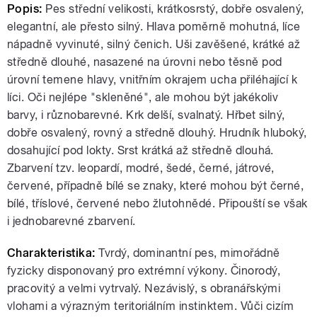
Popis:
Pes střední velikosti, krátkosrstý, dobře osvalený,
elegantní, ale přesto silný. Hlava poměrně mohutná, líce
nápadně vyvinuté, silný čenich. Uši zavěšené, krátké až
středně dlouhé, nasazené na úrovni nebo těsně pod
úrovní temene hlavy, vnitřním okrajem ucha přiléhající k
líci. Oči nejlépe "skleněné", ale mohou být jakékoliv
barvy, i různobarevné. Krk delší, svalnatý. Hřbet silný,
dobře osvalený, rovný a středně dlouhý. Hrudník hluboký,
dosahující pod lokty. Srst krátká až středně dlouhá.
Zbarvení tzv. leopardí, modré, šedé, černé, játrové,
červené, případně bílé se znaky, které mohou být černé,
bílé, tříslové, červené nebo žlutohnědé. Připouští se však
i jednobarevné zbarvení.
Charakteristika:
Tvrdý, dominantní pes, mimořádně
fyzicky disponovaný pro extrémní výkony. Činorodý,
pracovitý a velmi vytrvalý. Nezávislý, s obranářskými
vlohami a výrazným teritoriálním instinktem. Vůči cizím