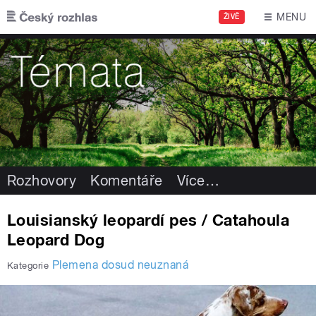
Přejít k hlavnímu obsahu
MENU
ŽIVĚ
Rozhovory
Komentáře
Více
…
Louisianský leopardí pes / Catahoula
Leopard Dog
Plemena dosud neuznaná
Kategorie