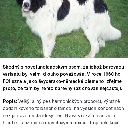
Shodný s novofundlandským psem, za jehož barevnou
variantu byl velmi dlouho považován. V roce 1960 ho
FCI uznala jako švýcarsko-německé plemeno, zřejmě
proto, že tam byl tento barevný ráz chován nejčastěji.
Popis:
Velký, silný pes harmonických proporcí, výrazně
obdélníkového tělesného rámce, na vyšších končetinách
než je novofundlandský pes. Hlava široká a masivní, s
hlouběji uloženýma mandlovýma očima. Trojúhelníkové