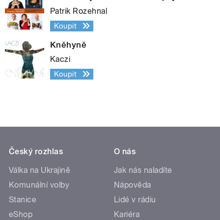
Patrik Rozehnal
Koupit
Kněhyně
Kaczi
Koupit
Český rozhlas
O nás
Válka na Ukrajině
Jak nás naladíte
Komunální volby
Nápověda
Stanice
Lidé v rádiu
eShop
Kariéra