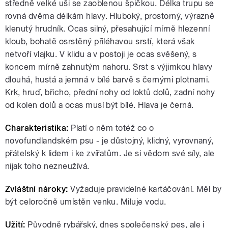
středně velké uši se zaoblenou špičkou. Délka trupu se
rovná dvěma délkám hlavy. Hluboký, prostorný, výrazně
klenutý hrudník. Ocas silný, přesahující mírně hlezenní
kloub, bohatě osrstěný přiléhavou srstí, která však
netvoří vlajku. V klidu a v postoji je ocas svěšený, s
koncem mírně zahnutým nahoru. Srst s výjimkou hlavy
dlouhá, hustá a jemná v bílé barvě s černými plotnami.
Krk, hruď, břicho, přední nohy od loktů dolů, zadní nohy
od kolen dolů a ocas musí být bílé. Hlava je černá.
Charakteristika:
Platí o něm totéž co o
novofundlandském psu - je důstojný, klidný, vyrovnaný,
přátelský k lidem i ke zvířatům. Je si vědom své síly, ale
nijak toho nezneužívá.
Zvláštní nároky:
Vyžaduje pravidelné kartáčování. Měl by
být celoročně umístěn venku. Miluje vodu.
Užití:
Původně rybářský, dnes společenský pes, ale i