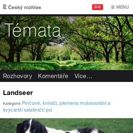
Přejít k hlavnímu obsahu
MENU
ŽIVĚ
Rozhovory
Komentáře
Více
…
Landseer
Pinčové, knírači, plemena molossoidní a
Kategorie
švýcarští salašničtí psi