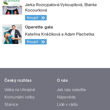
Jarka Rozsypalová-Vykoupilová, Blanka
Kocourková
Koupit
Operette gala
Kateřina Kněžíková a Adam Plachetka
Koupit
Český rozhlas
O nás
Válka na Ukrajině
Jak nás naladíte
Komunální volby
Nápověda
Stanice
Lidé v rádiu