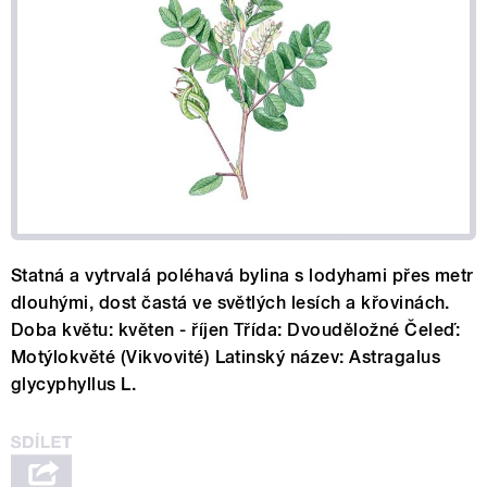
Statná a vytrvalá poléhavá bylina s lodyhami přes metr
dlouhými, dost častá ve světlých lesích a křovinách.
Doba květu: květen - říjen Třída: Dvouděložné Čeleď:
Motýlokvěté (Vikvovité) Latinský název: Astragalus
glycyphyllus L.