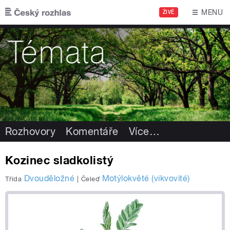
Přejít k hlavnímu obsahu
MENU
ŽIVĚ
Rozhovory
Komentáře
Více
…
Kozinec sladkolistý
Dvouděložné
Motýlokvěté (vikvovité)
Třída
|
Čeleď