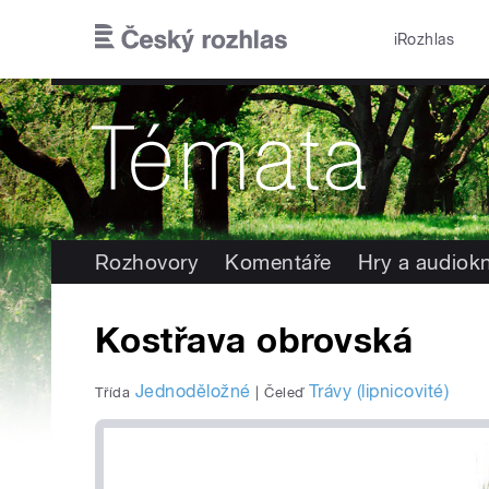
Přejít k hlavnímu obsahu
iRozhlas
Rozhovory
Komentáře
Hry a audiok
Kostřava obrovská
Jednoděložné
Trávy (lipnicovité)
Třída
|
Čeleď