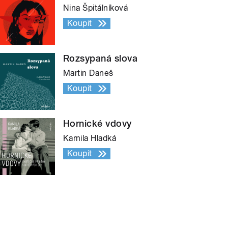
Nina Špitálníková
Koupit
Rozsypaná slova
Martin Daneš
Koupit
Hornické vdovy
Kamila Hladká
Koupit