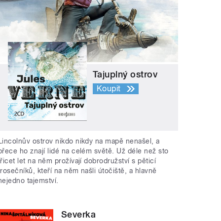
Tajuplný ostrov
Koupit
Lincolnův ostrov nikdo nikdy na mapě nenašel, a
přece ho znají lidé na celém světě. Už déle než sto
třicet let na něm prožívají dobrodružství s pěticí
trosečníků, kteří na něm našli útočiště, a hlavně
nejedno tajemství.
Severka