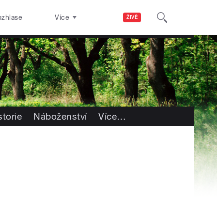
ozhlase
Více
ŽIVĚ
storie
Náboženství
Více
…