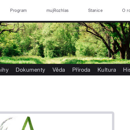
Program
mujRozhlas
Stanice
O r
nihy
Dokumenty
Věda
Příroda
Kultura
Hi