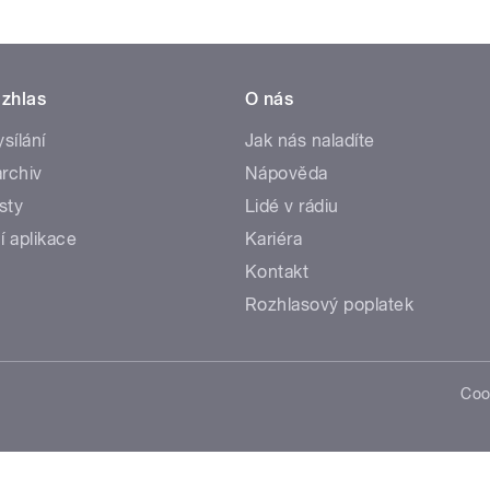
zhlas
O nás
ysílání
Jak nás naladíte
rchiv
Nápověda
sty
Lidé v rádiu
í aplikace
Kariéra
Kontakt
Rozhlasový poplatek
Coo