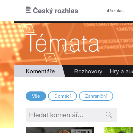
Přejít k hlavnímu obsahu
iRozhlas
Komentáře
Rozhovory
Hry a au
Vše
Domácí
Zahraniční
26 minut