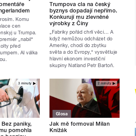
komentáře
Trumpova cla na český
ngerlandem
byznys dopadají nepřímo.
Konkurují mu zlevněné
prosím. Komu
výrobky z Číny
ulace cen
„Fabriky pořád chrlí věci… A
enskyj u Trumpa.
když nemůžou odcházet do
premiér „nabil“
Ameriky, chodí do zbytku
olty před
světa a do Evropy,“ vysvětluje
rumpem. AI válka
hlavní ekonom investiční
ou.
skupiny Natland Petr Bartoň.
3 minuty
2 minuty
Glosa
 Bez paniky,
Jak mě formoval Milan
omu pomohla
Knížák