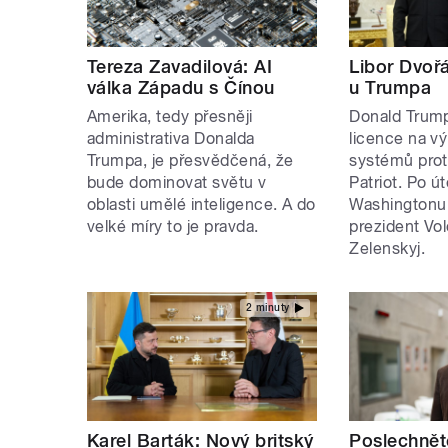
Tereza Zavadilová: AI
Libor Dvořá
válka Západu s Čínou
u Trumpa
Amerika, tedy přesněji
Donald Trump 
administrativa Donalda
licence na vý
Trumpa, je přesvědčená, že
systémů prot
bude dominovat světu v
Patriot. Po ú
oblasti umělé inteligence. A do
Washingtonu 
velké míry to je pravda.
prezident Vo
Zelenskyj.
2 minuty
Karel Barták: Nový britský
Poslechnět