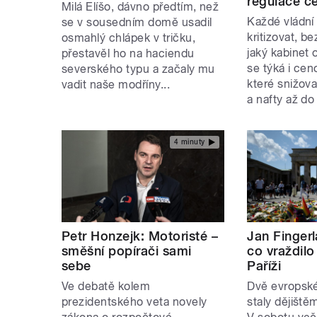
regulace c
Milá Elíšo, dávno předtím, než
Každé vládní 
se v sousedním domě usadil
kritizovat, b
osmahlý chlápek v tričku,
jaký kabinet 
přestavěl ho na haciendu
se týká i cen
severského typu a začaly mu
které snižov
vadit naše modříny...
a nafty až do
4 minuty
Petr Honzejk: Motoristé –
Jan Finger
směšní popírači sami
co vraždilo
sebe
Paříži
Ve debatě kolem
Dvě evropsk
prezidentského veta novely
staly dějiště