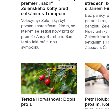
premiér „nabil“
středeční 
Zelenského kolty před
s Janem Fi
setkáním s Trumpem
Bez paniky, 
Volodymyr Zelenskyj byl
pomohla reg
prvním zahraničním lídrem, se
benzinu. Zel
kterým se setkal nový britský
Nový britský 
premiér Andy Burnham. Sám
Zelenského k
tento fakt má silnou
setkáním s T
symboliku.
Západu s Čín
4 minuty
Tereza Horváthová: Dopis
Petr Holub:
pro E.
prosím. K