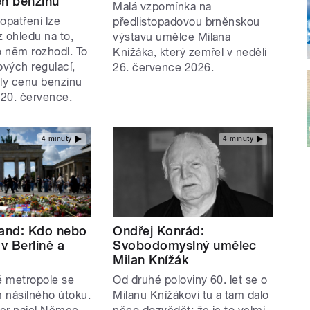
en benzinu
Malá vzpomínka na
opatření lze
předlistopadovou brněnskou
ez ohledu na to,
výstavu umělce Milana
o něm rozhodl. To
Knížáka, který zemřel v neděli
ových regulací,
26. července 2026.
aly cenu benzinu
 20. července.
4 minuty
4 minuty
land: Kdo nebo
Ondřej Konrád:
 v Berlíně a
Svobodomyslný umělec
Milan Knížák
é metropole se
Od druhé poloviny 60. let se o
m násilného útoku.
Milanu Knížákovi tu a tam dalo