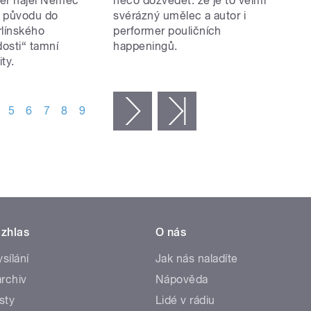
er najel Němec
něco dozvědět: že je to velmi
o původu do
svérázný umělec a autor i
rlínského
performer pouličních
osti“ tamní
happeningů.
ty.
5
6
7
8
9
následující ›
poslední »
zhlas
O nás
ysílání
Jak nás naladíte
rchiv
Nápověda
sty
Lidé v rádiu