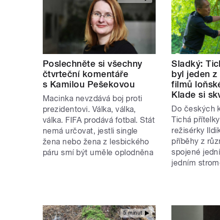
Poslechněte si všechny
Sladký: Tic
čtvrteční komentáře
byl jeden z
s Kamilou Pešekovou
filmů loňsk
Klade si sk
Macinka nevzdává boj proti
Do českých k
prezidentovi. Válka, válka,
Tichá přítel
válka. FIFA prodává fotbal. Stát
režisérky Ildi
nemá určovat, jestli single
příběhy z rů
žena nebo žena z lesbického
spojené jedn
páru smí být uměle oplodněna
jedním stro
5 minut