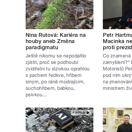
Nina Rutová: Kariéra na
Petr Hartm
houby aneb Změna
Macinka ne
paradigmatu
proti prezi
Ještě nikomu se nepodařilo
Co znamená v
zjistit, proč se podhoubí
zamyšlení?“ 
zviditelní tu slzivkou oprahlou
Motoristů Pe
s pachem ředkve, hřibem
pod ním ukrý
siným, po ráně modrajícím,
na jmenování 
suchohřibem, babkou,
ministrem živ
psivkou...
4 minuty