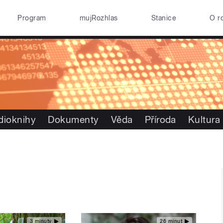
Program
mujRozhlas
Stanice
O r
dioknihy
Dokumenty
Věda
Příroda
Kultura
3 minuty
26 minut