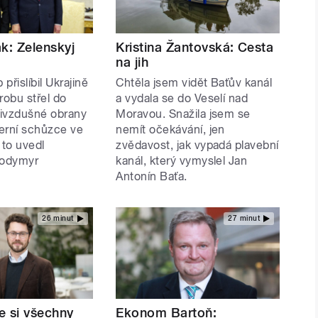
k: Zelenskyj
Kristina Žantovská: Cesta
na jih
přislíbil Ukrajině
Chtěla jsem vidět Baťův kanál
robu střel do
a vydala se do Veselí nad
ivzdušné obrany
Moravou. Snažila jsem se
terní schůzce ve
nemít očekávání, jen
to uvedl
zvědavost, jak vypadá plavební
lodymyr
kanál, který vymyslel Jan
Antonín Baťa.
26 minut
27 minut
e si všechny
Ekonom Bartoň: