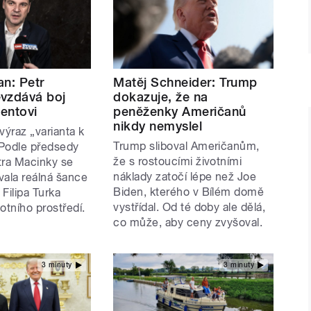
an: Petr
Matěj Schneider: Trump
vzdává boj
dokazuje, že na
dentovi
peněženky Američanů
nikdy nemyslel
ýraz „varianta k
Trump sliboval Američanům,
Podle předsedy
že s rostoucími životními
tra Macinky se
náklady zatočí lépe než Joe
vala reálná šance
Biden, kterého v Bílém domě
Filipa Turka
vystřídal. Od té doby ale dělá,
otního prostředí.
co může, aby ceny zvyšoval.
3 minuty
3 minuty