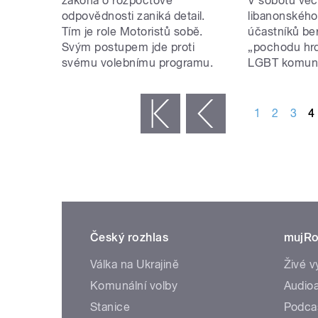
zákona o rozpočtové
V sobotu več
odpovědnosti zaniká detail.
libanonskéh
Tím je role Motoristů sobě.
účastníků be
Svým postupem jde proti
„pochodu hrd
svému volebnímu programu.
LGBT komuni
STRÁNKY
1
2
3
4
« první
‹ předchozí
Český rozhlas
mujRo
Válka na Ukrajině
Živé v
Komunální volby
Audioa
Stanice
Podca