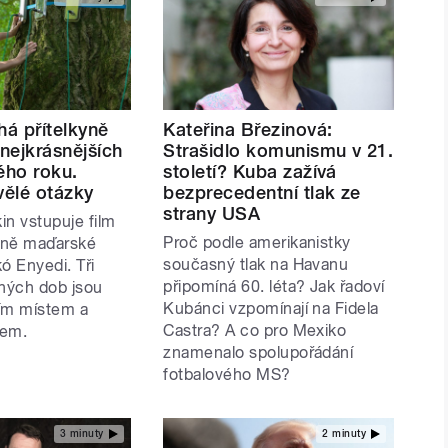
há přítelkyně
Kateřina Březinová:
 nejkrásnějších
Strašidlo komunismu v 21.
ého roku.
století? Kuba zažívá
vělé otázky
bezprecedentní tlak ze
strany USA
in vstupuje film
Proč podle amerikanistky
kyně maďarské
současný tlak na Havanu
kó Enyedi. Tři
připomíná 60. léta? Jak řadoví
zných dob jsou
Kubánci vzpomínají na Fidela
ím místem a
Castra? A co pro Mexiko
mem.
znamenalo spolupořádání
fotbalového MS?
3 minuty
2 minuty