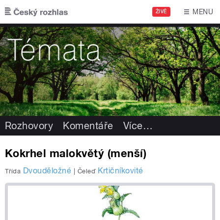
Přejít k hlavnímu obsahu
MENU
ŽIVĚ
Rozhovory
Komentáře
Více
…
Kokrhel malokvětý (menší)
Dvouděložné
Krtičníkovité
Třída
|
Čeleď