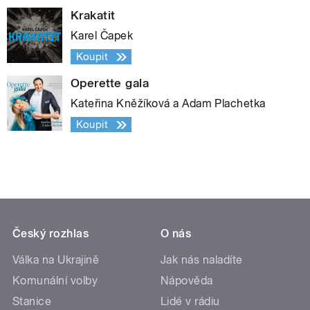
Krakatit
Karel Čapek
Koupit
Operette gala
Kateřina Kněžíková a Adam Plachetka
Koupit
Český rozhlas
O nás
Válka na Ukrajině
Jak nás naladíte
Komunální volby
Nápověda
Stanice
Lidé v rádiu