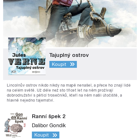
Tajuplný ostrov
Koupit
Lincolnův ostrov nikdo nikdy na mapě nenašel, a přece ho znají lidé
na celém světě. Už déle než sto třicet let na něm prožívají
dobrodružství s pěticí trosečníků, kteří na něm našli útočiště, a
hlavně nejedno tajemství.
Ranní špek 2
Dalibor Gondík
Koupit