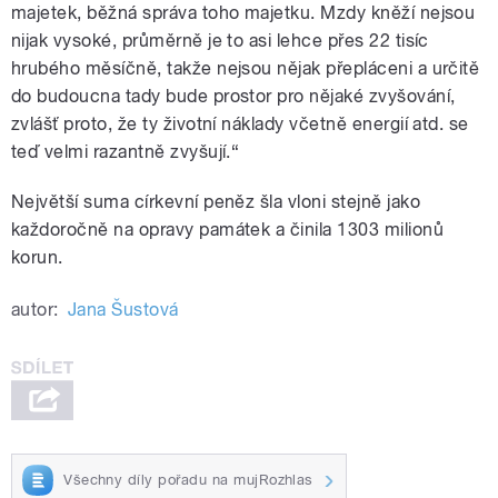
majetek, běžná správa toho majetku. Mzdy kněží nejsou
nijak vysoké, průměrně je to asi lehce přes 22 tisíc
hrubého měsíčně, takže nejsou nějak přepláceni a určitě
do budoucna tady bude prostor pro nějaké zvyšování,
zvlášť proto, že ty životní náklady včetně energií atd. se
teď velmi razantně zvyšují.“
Největší suma církevní peněz šla vloni stejně jako
každoročně na opravy památek a činila 1303 milionů
korun.
autor:
Jana Šustová
Všechny díly pořadu na mujRozhlas