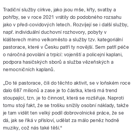
Tradiční služby církve, jako jsou mše, křty, svatby a
pohřby, se v roce 2021 vrátily do podobného rozsahu
jako v před-covidových letech. Rozvíjejí se i další služby,
např. individuální duchovní rozhovory, pobyty v
klášterech mimo velkoměsto a služby tzv. kategoriální
pastorace, které v Česku patří ty novější. Sem patří péče
o náročná povolání a trpící: vojenští a policejní kaplani,
podpora hasičských sborů a služba vězeňských a
nemocničních kaplanů.
„Do té pastorace, čili do těchto aktivit, se v loňském roce
dalo 687 milionů a zase je to částka, která má trend
stoupající, tzn. je to činnost, která se rozšiřuje. Naproti
tomu stojí fakt, že se trošku snížily osobní náklady, takže
je tam vidět ten velký podíl dobrovolnické práce, že se
dá, jak se říká v přísloví, udělat za málo peněz hodně
muziky, což nás také těší.“