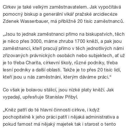
Církev je také velkým zaměstnavatelem. Jak vypočítává
pomocný biskup a generální vikář pražské arcidiecéze
Zdenek Wasserbauer, má přibližně 20 tisíc zaměstnanců.
„Jsou to jednak zaměstnanci přímo na biskupstvích, těch
je něco přes 3000, máme zhruba 1700 kněží, a pak jsou
zaměstnanci, kteří pracují přímo v těch jednotlivých námi
zřizovaných právnických osobách nebo subjektech, ať už
je to třeba Charita, církevní školy, různé podniky, třeba
lesní podniky a další oblasti. Takže je to přes 20 tisíc lidí,
kteří jsou u nás zaměstnáni, kterým dáváme práci.“
Co však je bolavou stálicí, jsou nízké platy kněží. Jak
vypadají, upřesňuje Stanislav Přibyl.
„Kněz patří do té hlavní činnosti církve, i když
pochopitelně k jeho práci patří i nějaká administrativa a
pokud farnost má nějaký majetek tak i starost o tento