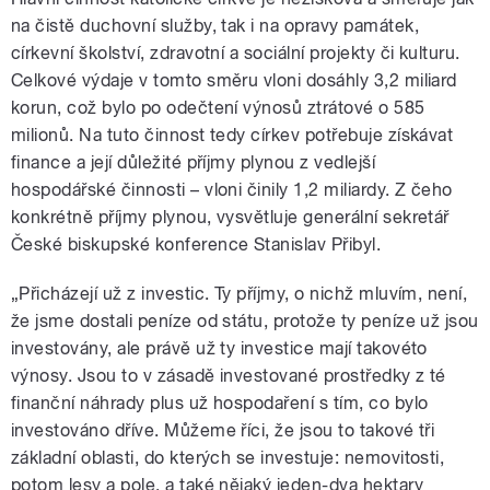
na čistě duchovní služby, tak i na opravy památek,
církevní školství, zdravotní a sociální projekty či kulturu.
Celkové výdaje v tomto směru vloni dosáhly 3,2 miliard
korun, což bylo po odečtení výnosů ztrátové o 585
milionů. Na tuto činnost tedy církev potřebuje získávat
finance a její důležité příjmy plynou z vedlejší
hospodářské činnosti – vloni činily 1,2 miliardy. Z čeho
konkrétně příjmy plynou, vysvětluje generální sekretář
České biskupské konference Stanislav Přibyl.
„Přicházejí už z investic. Ty příjmy, o nichž mluvím, není,
že jsme dostali peníze od státu, protože ty peníze už jsou
investovány, ale právě už ty investice mají takovéto
výnosy. Jsou to v zásadě investované prostředky z té
finanční náhrady plus už hospodaření s tím, co bylo
investováno dříve. Můžeme říci, že jsou to takové tři
základní oblasti, do kterých se investuje: nemovitosti,
potom lesy a pole, a také nějaký jeden-dva hektary