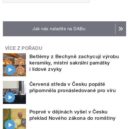
Jak nás naladíte na DABu
VÍCE Z POŘADU
Betlémy z Bechyně zachycují výrobu
keramiky, místní sakrální památky
i lidové zvyky
Červená středa v Česku popáté
připomněla pronásledované pro víru
Poprvé v dějinách vyšel v Česku
překlad Nového zákona do romštiny