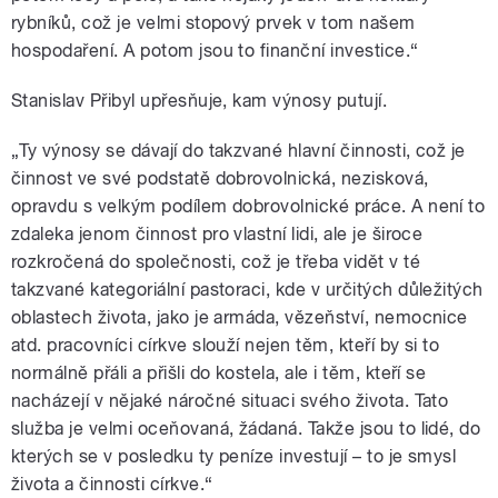
rybníků, což je velmi stopový prvek v tom našem
hospodaření. A potom jsou to finanční investice.“
Stanislav Přibyl upřesňuje, kam výnosy putují.
„Ty výnosy se dávají do takzvané hlavní činnosti, což je
činnost ve své podstatě dobrovolnická, nezisková,
opravdu s velkým podílem dobrovolnické práce. A není to
zdaleka jenom činnost pro vlastní lidi, ale je široce
rozkročená do společnosti, což je třeba vidět v té
takzvané kategoriální pastoraci, kde v určitých důležitých
oblastech života, jako je armáda, vězeňství, nemocnice
atd. pracovníci církve slouží nejen těm, kteří by si to
normálně přáli a přišli do kostela, ale i těm, kteří se
nacházejí v nějaké náročné situaci svého života. Tato
služba je velmi oceňovaná, žádaná. Takže jsou to lidé, do
kterých se v posledku ty peníze investují – to je smysl
života a činnosti církve.“