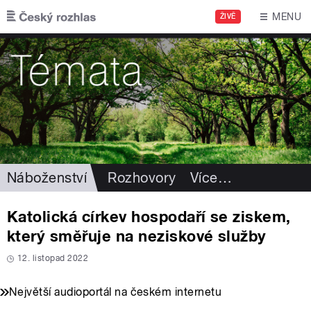
Přejít k hlavnímu obsahu
MENU
ŽIVĚ
Náboženství
Rozhovory
Více
…
Katolická církev hospodaří se ziskem,
který směřuje na neziskové služby
12. listopad 2022
Největší audioportál na českém internetu