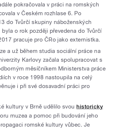
adále pokračovala v práci na romských
covala v Českém rozhlase 6. Po
013 do Tvůrčí skupiny náboženských
 byla o rok později převedena do Tvůrčí
 2017 pracuje pro ČRo jako externistka.
aze a už během studia sociální práce na
niverzity Karlovy začala spolupracovat s
 odborným měsíčníkem Ministerstva práce
diích v roce 1998 nastoupila na celý
věnuje i při své dosavadní práci pro
é kultury v Brně udělilo svou
historicky
poru muzea a pomoc při budování jeho
propagaci romské kultury vůbec. Je