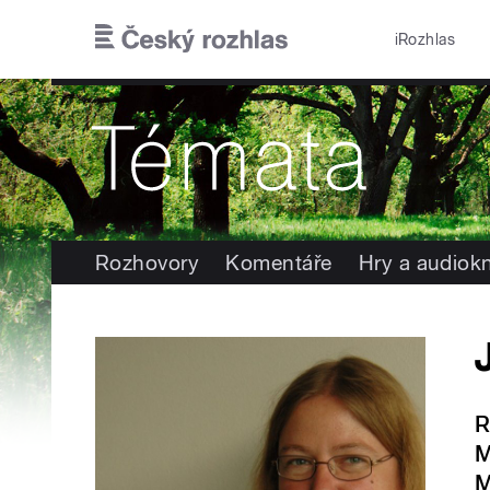
Přejít k hlavnímu obsahu
iRozhlas
Rozhovory
Komentáře
Hry a audiok
R
M
M