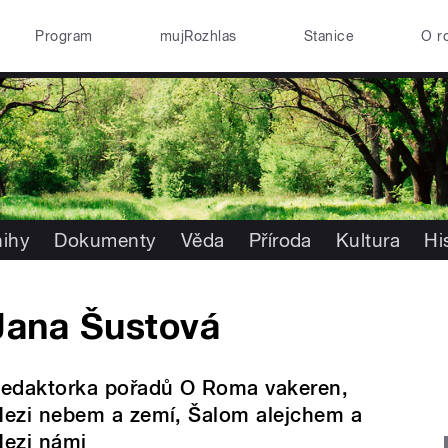
Program
mujRozhlas
Stanice
O r
nihy
Dokumenty
Věda
Příroda
Kultura
Hi
Jana Šustová
edaktorka pořadů O Roma vakeren,
ezi nebem a zemí, Šalom alejchem a
ezi námi