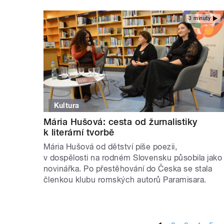
3 minuty
Kultura
Mária Hušová: cesta od žurnalistiky
k literární tvorbě
Mária Hušová od dětství píše poezii,
v dospělosti na rodném Slovensku působila jako
novinářka. Po přestěhování do Česka se stala
členkou klubu romských autorů Paramisara.
STRÁNKY