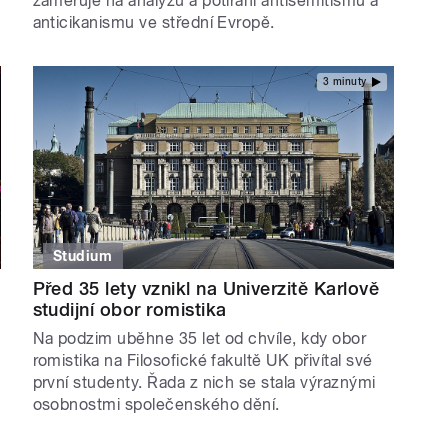
zaměřuje na analýzu a potírání antisemitismu a
anticikanismu ve střední Evropě.
3 minuty
Studium
Před 35 lety vznikl na Univerzitě Karlově
studijní obor romistika
Na podzim uběhne 35 let od chvíle, kdy obor
romistika na Filosofické fakultě UK přivítal své
první studenty. Řada z nich se stala výraznými
osobnostmi společenského dění.