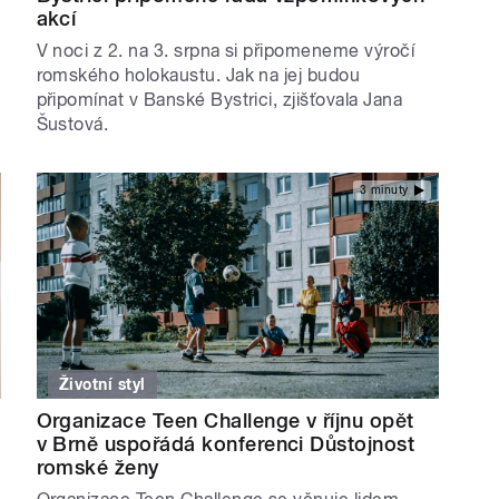
akcí
V noci z 2. na 3. srpna si připomeneme výročí
romského holokaustu. Jak na jej budou
připomínat v Banské Bystrici, zjišťovala Jana
Šustová.
3 minuty
Životní styl
Organizace Teen Challenge v říjnu opět
v Brně uspořádá konferenci Důstojnost
romské ženy