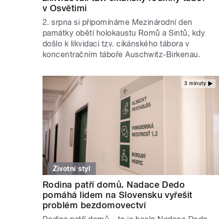
v Osvětimi
2. srpna si připomínáme Mezinárodní den
památky obětí holokaustu Romů a Sintů, kdy
došlo k likvidaci tzv. cikánského tábora v
koncentračním táboře Auschwitz-Birkenau.
3 minuty
Životní styl
Rodina patří domů. Nadace Dedo
pomáhá lidem na Slovensku vyřešit
problém bezdomovectví