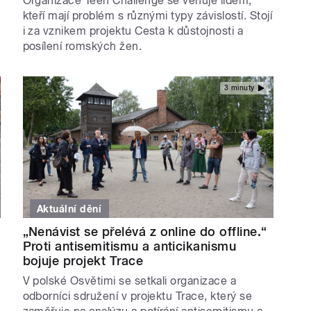
Organizace Teen Challenge se věnuje lidem,
kteří mají problém s různými typy závislostí. Stojí
i za vznikem projektu Cesta k důstojnosti a
posílení romských žen.
3 minuty
Aktuální dění
„Nenávist se přelévá z online do offline.“
Proti antisemitismu a anticikanismu
bojuje projekt Trace
V polské Osvětimi se setkali organizace a
odborníci sdružení v projektu Trace, který se