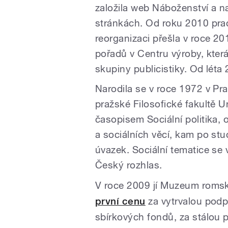
založila web Náboženství a n
stránkách. Od roku 2010 pra
reorganizaci přešla v roce 2
pořadů v Centru výroby, která
skupiny publicistiky. Od léta
Narodila se v roce 1972 v Pr
pražské Filosofické fakultě U
časopisem Sociální politika,
a sociálních věcí, kam po stu
úvazek. Sociální tematice se 
Český rozhlas.
V roce 2009 jí Muzeum romsk
první cenu
za vytrvalou pod
sbírkových fondů, za stálou 