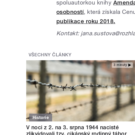
spoluautorkou knihy
Amenda
osobností
, která získala
Cenu
publikace roku 2018.
Kontakt: jana.sustova@rozhl
VŠECHNY ČLÁNKY
3 minuty
Historie
V noci z 2. na 3. srpna 1944 nacisté
zlikvidovali tzv. cikánský rodinný tábor