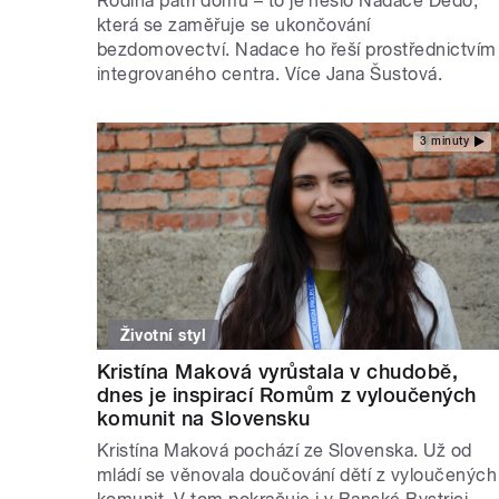
Rodina patří domů – to je heslo Nadace Dedo,
která se zaměřuje se ukončování
bezdomovectví. Nadace ho řeší prostřednictvím
integrovaného centra. Více Jana Šustová.
3 minuty
Životní styl
Kristína Maková vyrůstala v chudobě,
dnes je inspirací Romům z vyloučených
komunit na Slovensku
Kristína Maková pochází ze Slovenska. Už od
mládí se věnovala doučování dětí z vyloučených