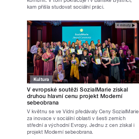
komunit. V tom pokračuje i v Banské Bystrici,
kam přišla studovat sociální práci.
4 minuty
Kultura
V evropské soutěži SozialMarie získal
druhou hlavní cenu projekt Moderní
sebeobrana
V květnu se ve Vídni předávaly Ceny SozialMarie
za inovace v sociální oblasti v šesti zemích
střední a východní Evropy. Jednu z cen získal i
projekt Moderní sebeobrana.