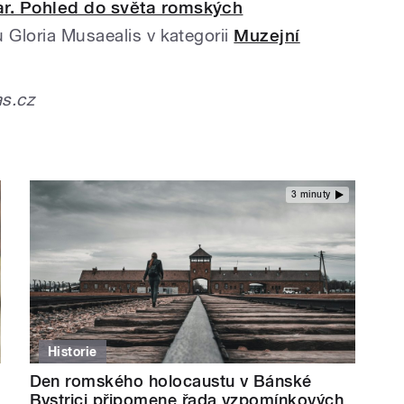
r. Pohled do světa romských
 Gloria Musaealis v kategorii
Muzejní
as.cz
3 minuty
Historie
Den romského holocaustu v Bánské
Bystrici připomene řada vzpomínkových