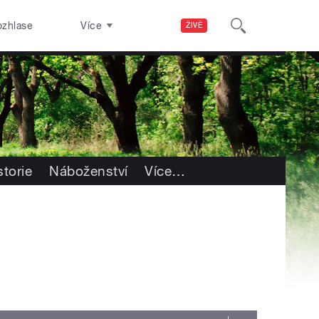
ozhlase
Více
ŽIVĚ
storie
Náboženství
Více
…