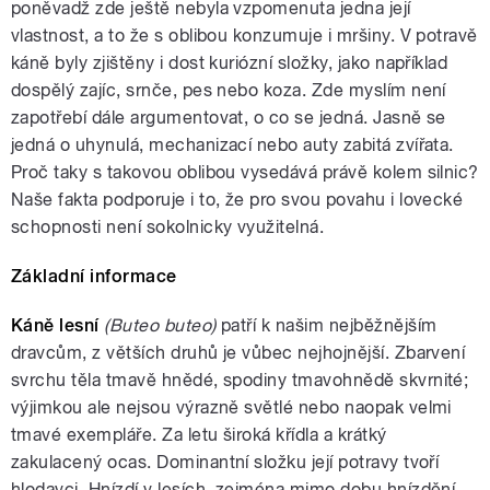
poněvadž zde ještě nebyla vzpomenuta jedna její
vlastnost, a to že s oblibou konzumuje i mršiny. V potravě
káně byly zjištěny i dost kuriózní složky, jako například
dospělý zajíc, srnče, pes nebo koza. Zde myslím není
zapotřebí dále argumentovat, o co se jedná. Jasně se
jedná o uhynulá, mechanizací nebo auty zabitá zvířata.
Proč taky s takovou oblibou vysedává právě kolem silnic?
Naše fakta podporuje i to, že pro svou povahu i lovecké
schopnosti není sokolnicky využitelná.
Základní informace
Káně lesní
(Buteo buteo)
patří k našim nejběžnějším
dravcům, z větších druhů je vůbec nejhojnější. Zbarvení
svrchu těla tmavě hnědé, spodiny tmavohnědě skvrnité;
výjimkou ale nejsou výrazně světlé nebo naopak velmi
tmavé exempláře. Za letu široká křídla a krátký
zakulacený ocas. Dominantní složku její potravy tvoří
hlodavci. Hnízdí v lesích, zejména mimo dobu hnízdění