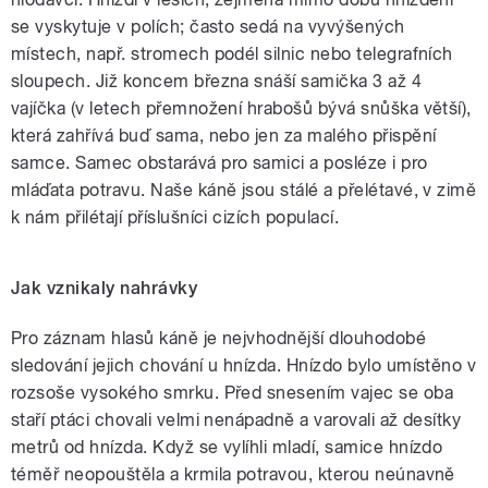
se vyskytuje v polích; často sedá na vyvýšených
místech, např. stromech podél silnic nebo telegrafních
sloupech. Již koncem března snáší samička 3 až 4
vajíčka (v letech přemnožení hrabošů bývá snůška větší),
která zahřívá buď sama, nebo jen za malého přispění
samce. Samec obstarává pro samici a posléze i pro
mláďata potravu. Naše káně jsou stálé a přelétavé, v zimě
k nám přilétají příslušníci cizích populací.
Jak vznikaly nahrávky
Pro záznam hlasů káně je nejvhodnější dlouhodobé
sledování jejich chování u hnízda. Hnízdo bylo umístěno v
rozsoše vysokého smrku. Před snesením vajec se oba
staří ptáci chovali velmi nenápadně a varovali až desítky
metrů od hnízda. Když se vylíhli mladí, samice hnízdo
téměř neopouštěla a krmila potravou, kterou neúnavně