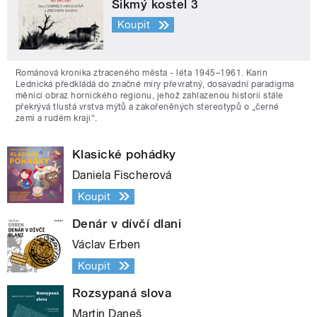
Šikmý kostel 3
Koupit
Románová kronika ztraceného města - léta 1945–1961. Karin
Lednická předkládá do značné míry převratný, dosavadní paradigma
měnící obraz hornického regionu, jehož zahlazenou historii stále
překrývá tlustá vrstva mýtů a zakořeněných stereotypů o „černé
zemi a rudém kraji“.
Klasické pohádky
Daniela Fischerová
Koupit
Denár v dívčí dlani
Václav Erben
Koupit
Rozsypaná slova
Martin Daneš