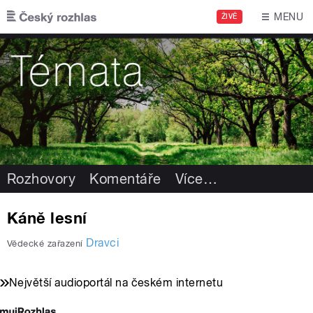
Přejít k hlavnímu obsahu
MENU
ŽIVĚ
Rozhovory
Komentáře
Více
…
Káně lesní
Dravci
Vědecké zařazení
Největší audioportál na českém internetu