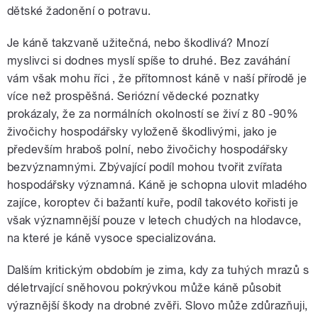
dětské žadonění o potravu.
Je káně takzvaně užitečná, nebo škodlivá? Mnozí
myslivci si dodnes myslí spíše to druhé. Bez zaváhání
vám však mohu říci , že přítomnost káně v naší přírodě je
více než prospěšná. Seriózní vědecké poznatky
prokázaly, že za normálních okolností se živí z 80 -90%
živočichy hospodářsky vyloženě škodlivými, jako je
především hraboš polní, nebo živočichy hospodářsky
bezvýznamnými. Zbývající podíl mohou tvořit zvířata
hospodářsky významná. Káně je schopna ulovit mladého
zajíce, koroptev či bažantí kuře, podíl takovéto kořisti je
však významnější pouze v letech chudých na hlodavce,
na které je káně vysoce specializována.
Dalším kritickým obdobím je zima, kdy za tuhých mrazů s
déletrvající sněhovou pokrývkou může káně působit
výraznější škody na drobné zvěři. Slovo může zdůrazňuji,