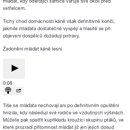
mláďat, kdy odlétající samice varuje své okolí před
vetřelcem.
Tichý chod domácnosti káně však definitivně končí,
jakmile mláďata dostatečně vyspějí a hlasitě se při
objevení dospělců dožadují potravy.
Žadonění mláďat káně lesní
0:08
Tiše se mláďata nechovají ani po definitivním opuštění
hnízda, kdy následují své rodiče ve vzdušných výšinách.
Můžete pak spatřit kupříkladu kroužící skupinu ptáků, ve
které prozradí přítomnost mláďat již jen jejich dosud