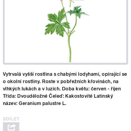
Vytrvalá vyšší rostlina s chabými lodyhami, opírající se
o okolní rostliny. Roste v pobřežních křovinách, na
vlhkých lukách a v luzích. Doba květu: červen - říjen
Třída: Dvouděložné Čeleď: Kakostovité Latinský
název: Geranium palustre L.