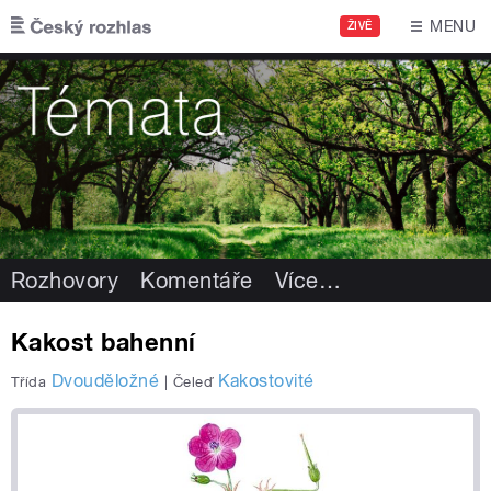
Přejít k hlavnímu obsahu
MENU
ŽIVĚ
Rozhovory
Komentáře
Více
…
Kakost bahenní
Dvouděložné
Kakostovité
Třída
|
Čeleď