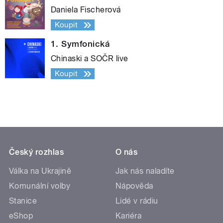
Daniela Fischerová
Koupit
1. Symfonická
Chinaski a SOČR live
Koupit
Český rozhlas
O nás
Válka na Ukrajině
Jak nás naladíte
Komunální volby
Nápověda
Stanice
Lidé v rádiu
eShop
Kariéra