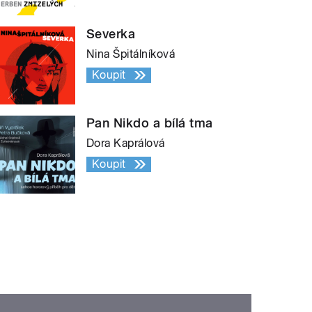
Severka
Nina Špitálníková
Koupit
Pan Nikdo a bílá tma
Dora Kaprálová
Koupit