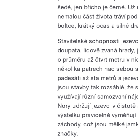
šedé, jen břicho je černé. Už 
nemalou část života tráví po
boltce, krátký ocas a silné dr
Stavitelské schopnosti jezev
doupata, lidově zvaná hrady,
o průměru až čtvrt metru v ni
několika patrech nad sebou 
padesáti až sta metrů a jezev
jsou stavby tak rozsáhlé, že 
využívají různí samozvaní náje
Nory udržují jezevci v čistotě
výstelku pravidelně vyměňují 
záchody, což jsou mělké jamk
značky.