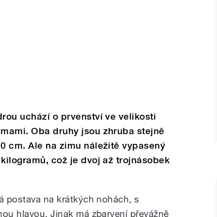
rou uchází o prvenství ve velikosti
elmami. Oba druhy jsou zhruba stejně
80 cm. Ale na zimu náležitě vypasený
 kilogramů, což je dvoj až trojnásobek
tá postava na krátkých nohách, s
nou hlavou. Jinak má zbarvení převážně