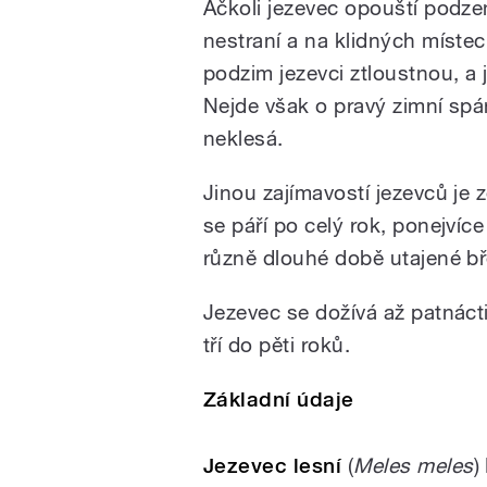
Ačkoli jezevec opouští podze
nestraní a na klidných míste
podzim jezevci ztloustnou, a j
Nejde však o pravý zimní spá
neklesá.
Jinou zajímavostí jezevců je 
se páří po celý rok, ponejvíce
různě dlouhé době utajené bř
Jezevec se dožívá až patnáct
tří do pěti roků.
Základní údaje
Jezevec lesní
(
Meles meles
)