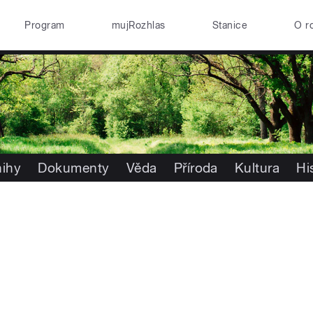
Program
mujRozhlas
Stanice
O r
nihy
Dokumenty
Věda
Příroda
Kultura
Hi