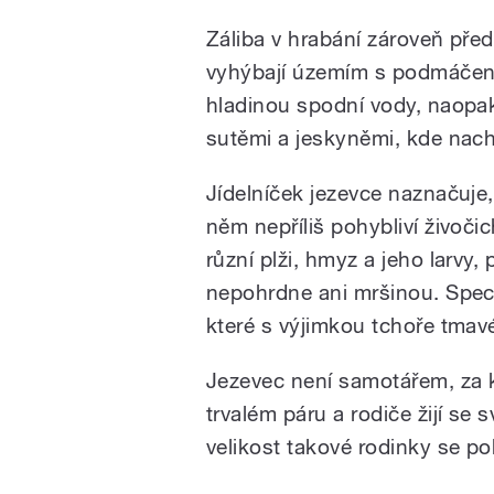
Záliba v hrabání zároveň před
vyhýbají územím s podmáčeno
hladinou spodní vody, naopak 
sutěmi a jeskyněmi, kde nach
Jídelníček jezevce naznačuje, 
něm nepříliš pohybliví živočic
různí plži, hmyz a jeho larvy,
nepohrdne ani mršinou. Specia
které s výjimkou tchoře tmavé
Jezevec není samotářem, za 
trvalém páru a rodiče žijí s
velikost takové rodinky se poh