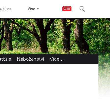
ozhlase
Více
ŽIVĚ
storie
Náboženství
Více
…