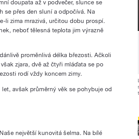
mní doupata až v podvečer, slunce se
ch se přes den sluní a odpočívá. Na
e-li zima mrazivá, určitou dobu prospí.
nek, neboť tělesná teplota jim výrazně
zdánlivě proměnlivá délka březosti. Ačkoli
 však zjara, dvě až čtyři mláďata se po
ezosti rodí vždy koncem zimy.
i let, avšak průměrný věk se pohybuje od
 Naše největší kunovitá šelma. Na bílé