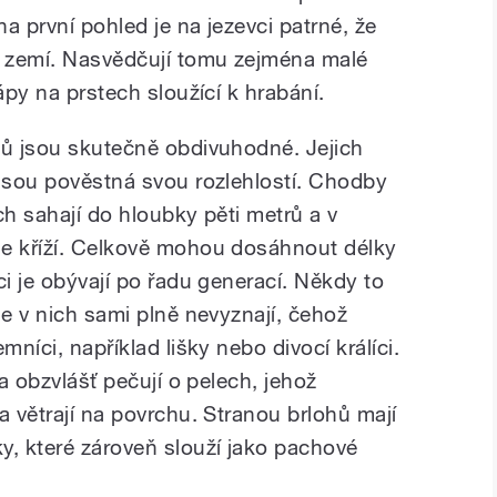
na první pohled je na jezevci patrné, že
d zemí. Nasvědčují tomu zejména malé
ápy na prstech sloužící k hrabání.
ců jsou skutečně obdivuhodné. Jejich
 jsou pověstná svou rozlehlostí. Chodby
ch sahají do hloubky pěti metrů a v
se kříží. Celkově mohou dosáhnout délky
ci je obývají po řadu generací. Někdy to
se v nich sami plně nevyznají, čehož
mníci, například lišky nebo divocí králíci.
 a obzvlášť pečují o pelech, jehož
a větrají na povrchu. Stranou brlohů mají
y, které zároveň slouží jako pachové