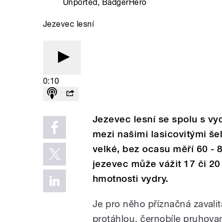
Unported, BadgerHero
Jezevec lesní
0:10
Jezevec lesní se spolu s vyd
mezi našimi lasicovitými š
velké, bez ocasu měří 60 - 
jezevec může vážit 17 či 20
hmotnosti vydry.
Je pro něho příznačná zavali
protáhlou, černobíle pruhova