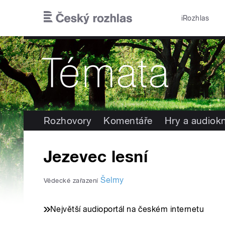
Přejít k hlavnímu obsahu
iRozhlas
Rozhovory
Komentáře
Hry a audiok
Jezevec lesní
Šelmy
Vědecké zařazení
Největší audioportál na českém internetu