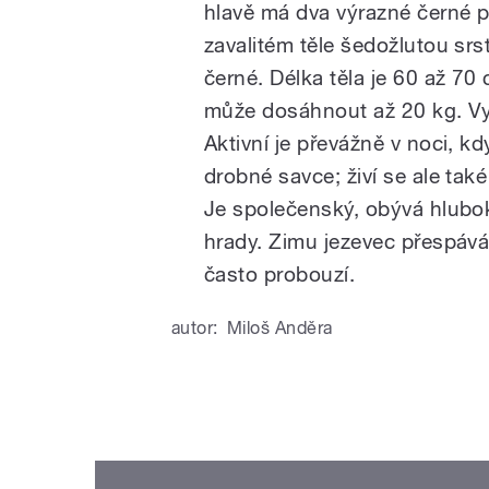
hlavě má dva výrazné černé p
zavalitém těle šedožlutou srs
černé. Délka těla je 60 až 7
může dosáhnout až 20 kg. Vys
Aktivní je převážně v noci, k
drobné savce; živí se ale ta
Je společenský, obývá hlubok
hrady. Zimu jezevec přespáv
často probouzí.
autor:
Miloš Anděra