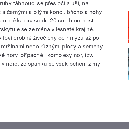
ruhy táhnoucí se přes oči a uši, na
t s černými a bílými konci, břicho a nohy
0 cm, délka ocasu do 20 cm, hmotnost
kytuje se zejména v lesnaté krajině.
dy loví drobné živočichy od hmyzu až po
ké mršinami nebo různými plody a semeny.
é nory, případně i komplexy nor, tzv.
á v noře, ze spánku se však během zimy