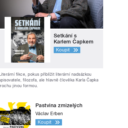
Setkání s
Karlem Čapkem
Koupit
Literární fikce, pokus přiblížit literární nadsázkou
spisovatele, filozofa, ale hlavně člověka Karla Čapka
trochu jinou formou.
Pastvina zmizelých
Václav Erben
Koupit