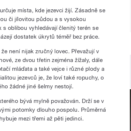
určuje místa, kde jezevci žijí. Zásadně se
u či jílovitou půdou a s vysokou
s oblibou vyhledávají členitý terén se
ázejí dostatek úkrytů téměř bez práce.
že není nijak zručný lovec. Převažují v
hové, ze dvou třetin zejména žížaly, dále
 ptačí mláďata a také vejce i různé plody a
litou jezevců je, že loví také ropuchy, o
ho žádné jiné šelmy nestojí.
kterého bývá mylně považován. Drží se v
e svými potomky dlouho pospolu. Průměrná
ybuje mezi třemi až pěti jedinci.