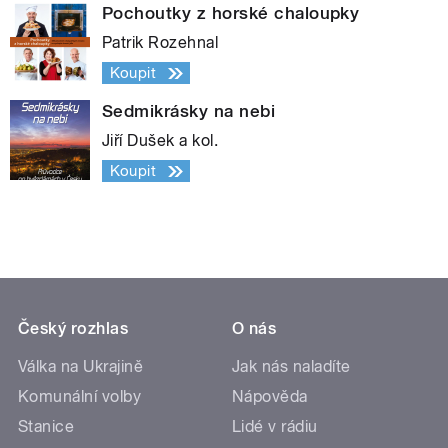
Pochoutky z horské chaloupky
Patrik Rozehnal
Koupit
Sedmikrásky na nebi
Jiří Dušek a kol.
Koupit
Český rozhlas
O nás
Válka na Ukrajině
Jak nás naladíte
Komunální volby
Nápověda
Stanice
Lidé v rádiu