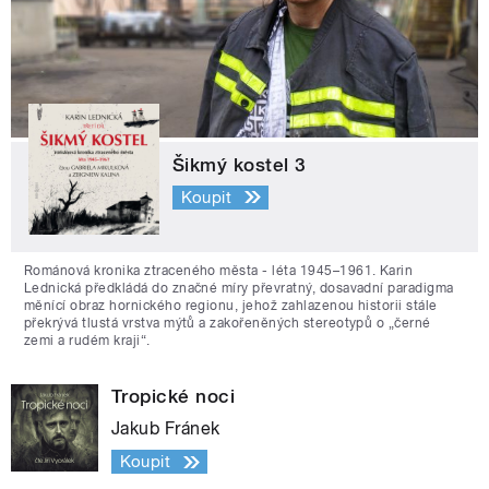
Šikmý kostel 3
Koupit
Románová kronika ztraceného města - léta 1945–1961. Karin
Lednická předkládá do značné míry převratný, dosavadní paradigma
měnící obraz hornického regionu, jehož zahlazenou historii stále
překrývá tlustá vrstva mýtů a zakořeněných stereotypů o „černé
zemi a rudém kraji“.
Tropické noci
Jakub Fránek
Koupit