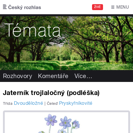
Přejít k hlavnímu obsahu
MENU
ŽIVĚ
Rozhovory
Komentáře
Více
…
Jaterník trojlaločný (podléška)
Dvouděložné
Pryskyřníkovité
Třída
|
Čeleď