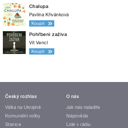
Chalupa
Pavlína Křivánková
Koupit
Pohřbeni zaživa
Vít Vencl
Koupit
Český rozhlas
O nás
Válka na Ukrajině
Jak nás naladíte
Komunální volby
Nápověda
Stanice
Lidé v rádiu