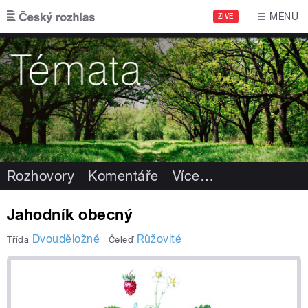
Přejít k hlavnímu obsahu
MENU
ŽIVĚ
Rozhovory
Komentáře
Více
…
Jahodník obecný
Dvouděložné
Růžovité
Třída
|
Čeleď