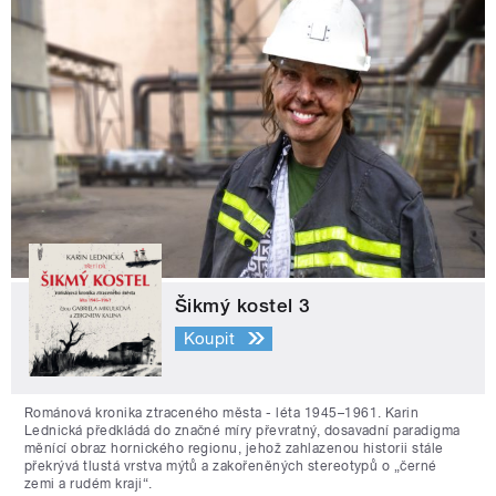
Šikmý kostel 3
Koupit
Románová kronika ztraceného města - léta 1945–1961. Karin
Lednická předkládá do značné míry převratný, dosavadní paradigma
měnící obraz hornického regionu, jehož zahlazenou historii stále
překrývá tlustá vrstva mýtů a zakořeněných stereotypů o „černé
zemi a rudém kraji“.