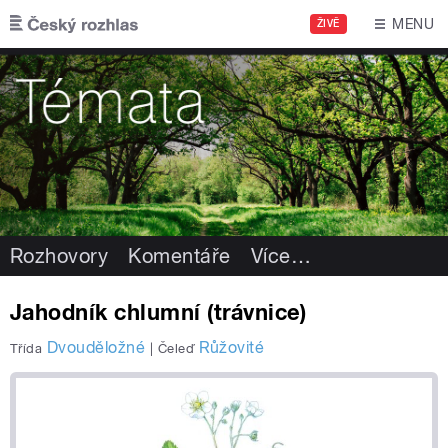
Přejít k hlavnímu obsahu
MENU
ŽIVĚ
Rozhovory
Komentáře
Více
…
Jahodník chlumní (trávnice)
Dvouděložné
Růžovité
Třída
|
Čeleď