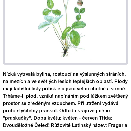
Nízká vytrvalá bylina, rostoucí na výslunných stráních,
na mezích a ve světlých lesích teplejších oblastí. Plody
mají kalištní listy přitisklé a jsou velmi chutné a vonné.
Trháme-li plod, vzniká napínáním pod lůžkem zvětšený
prostor se zředěným vzduchem. Při utržení vydává
proto slyšitelný praskot. Odtud i krajové jméno
"praskačky". Doba květu: květen - červen Třída:
Dvouděložné Čeleď: Růžovité Latinský název: Fragaria