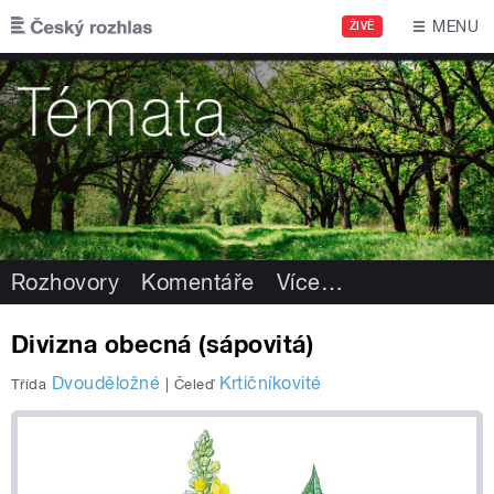
Přejít k hlavnímu obsahu
MENU
ŽIVĚ
Rozhovory
Komentáře
Více
…
Divizna obecná (sápovitá)
Dvouděložné
Krtičníkovité
Třída
|
Čeleď