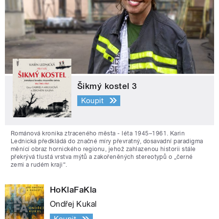
Šikmý kostel 3
Koupit
Románová kronika ztraceného města - léta 1945–1961. Karin
Lednická předkládá do značné míry převratný, dosavadní paradigma
měnící obraz hornického regionu, jehož zahlazenou historii stále
překrývá tlustá vrstva mýtů a zakořeněných stereotypů o „černé
zemi a rudém kraji“.
HoKlaFaKla
Ondřej Kukal