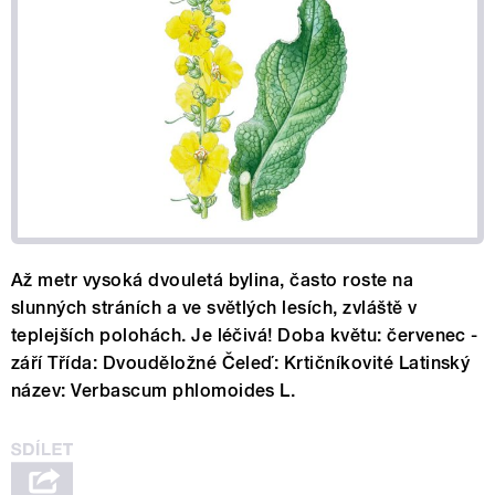
Až metr vysoká dvouletá bylina, často roste na
slunných stráních a ve světlých lesích, zvláště v
teplejších polohách. Je léčivá! Doba květu: červenec -
září Třída: Dvouděložné Čeleď: Krtičníkovité Latinský
název: Verbascum phlomoides L.