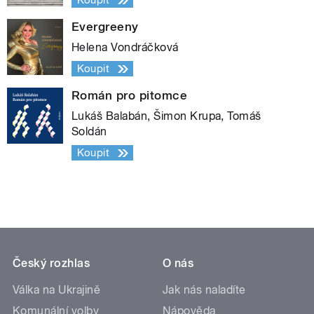
Koupit
Evergreeny
Helena Vondráčková
Koupit
Román pro pitomce
Lukáš Balabán, Šimon Krupa, Tomáš
Soldán
Koupit
Český rozhlas
O nás
Válka na Ukrajině
Jak nás naladíte
Komunální volby
Nápověda