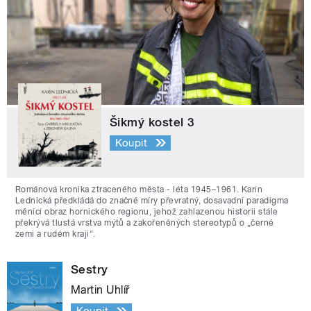
Šikmý kostel 3
Koupit
Románová kronika ztraceného města - léta 1945–1961. Karin
Lednická předkládá do značné míry převratný, dosavadní paradigma
měnící obraz hornického regionu, jehož zahlazenou historii stále
překrývá tlustá vrstva mýtů a zakořeněných stereotypů o „černé
zemi a rudém kraji“.
Sestry
Martin Uhlíř