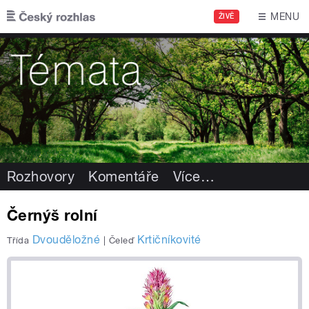
Přejít k hlavnímu obsahu
MENU
ŽIVĚ
Rozhovory
Komentáře
Více
…
Černýš rolní
Dvouděložné
Krtičníkovité
Třída
|
Čeleď