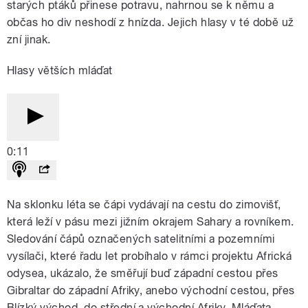
starých ptáků přinese potravu, nahrnou se k němu a
občas ho div neshodí z hnízda. Jejich hlasy v té době už
zní jinak.
Hlasy větších mláďat
0:11
Na sklonku léta se čápi vydávají na cestu do zimovišť,
která leží v pásu mezi jižním okrajem Sahary a rovníkem.
Sledování čápů označených satelitními a pozemními
vysílači, které řadu let probíhalo v rámci projektu Africká
odysea, ukázalo, že směřují buď západní cestou přes
Gibraltar do západní Afriky, anebo východní cestou, přes
Blízký východ, do střední a východní Afriky. Mláďata