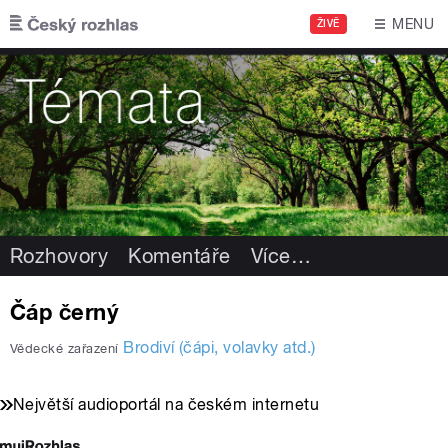
Přejít k hlavnímu obsahu
MENU
ŽIVĚ
Rozhovory
Komentáře
Více
…
Čáp černý
Brodiví (čápi, volavky atd.)
Vědecké zařazení
Největší audioportál na českém internetu