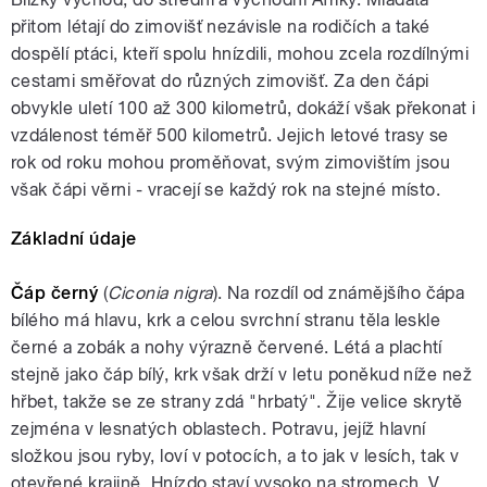
přitom létají do zimovišť nezávisle na rodičích a také
dospělí ptáci, kteří spolu hnízdili, mohou zcela rozdílnými
cestami směřovat do různých zimovišť. Za den čápi
obvykle uletí 100 až 300 kilometrů, dokáží však překonat i
vzdálenost téměř 500 kilometrů. Jejich letové trasy se
rok od roku mohou proměňovat, svým zimovištím jsou
však čápi věrni - vracejí se každý rok na stejné místo.
Základní údaje
Čáp černý
(
Ciconia nigra
). Na rozdíl od známějšího čápa
bílého má hlavu, krk a celou svrchní stranu těla leskle
černé a zobák a nohy výrazně červené. Létá a plachtí
stejně jako čáp bílý, krk však drží v letu poněkud níže než
hřbet, takže se ze strany zdá "hrbatý". Žije velice skrytě
zejména v lesnatých oblastech. Potravu, jejíž hlavní
složkou jsou ryby, loví v potocích, a to jak v lesích, tak v
otevřené krajině. Hnízdo staví vysoko na stromech. V