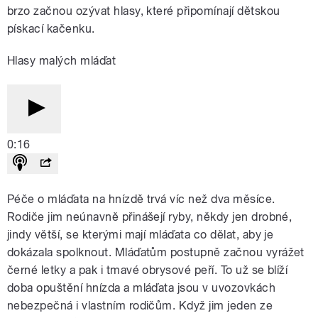
brzo začnou ozývat hlasy, které připomínají dětskou
pískací kačenku.
Hlasy malých mláďat
0:16
Péče o mláďata na hnízdě trvá víc než dva měsíce.
Rodiče jim neúnavně přinášejí ryby, někdy jen drobné,
jindy větší, se kterými mají mláďata co dělat, aby je
dokázala spolknout. Mláďatům postupně začnou vyrážet
černé letky a pak i tmavé obrysové peří. To už se blíží
doba opuštění hnízda a mláďata jsou v uvozovkách
nebezpečná i vlastním rodičům. Když jim jeden ze