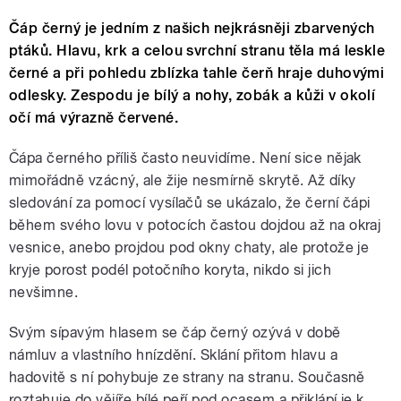
Čáp černý je jedním z našich nejkrásněji zbarvených
ptáků. Hlavu, krk a celou svrchní stranu těla má leskle
černé a při pohledu zblízka tahle čerň hraje duhovými
odlesky. Zespodu je bílý a nohy, zobák a kůži v okolí
očí má výrazně červené.
Čápa černého příliš často neuvidíme. Není sice nějak
mimořádně vzácný, ale žije nesmírně skrytě. Až díky
sledování za pomocí vysílačů se ukázalo, že černí čápi
během svého lovu v potocích častou dojdou až na okraj
vesnice, anebo projdou pod okny chaty, ale protože je
kryje porost podél potočního koryta, nikdo si jich
nevšimne.
Svým sípavým hlasem se čáp černý ozývá v době
námluv a vlastního hnízdění. Sklání přitom hlavu a
hadovitě s ní pohybuje ze strany na stranu. Současně
roztahuje do vějíře bílé peří pod ocasem a přiklápí je k