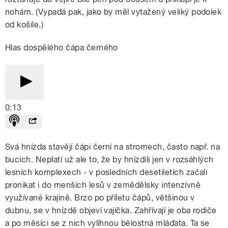
nohám. (Vypadá pak, jako by měl vytažený veliký podolek
od košile.)
Hlas dospělého čápa černého
0:13
Svá hnízda stavějí čápi černí na stromech, často např. na
bucích. Neplatí už ale to, že by hnízdili jen v rozsáhlých
lesních komplexech - v posledních desetiletích začali
pronikat i do menších lesů v zemědělsky intenzívně
využívané krajině. Brzo po příletu čápů, většinou v
dubnu, se v hnízdě objeví vajíčka. Zahřívají je oba rodiče
a po měsíci se z nich vylíhnou bělostná mláďata. Ta se