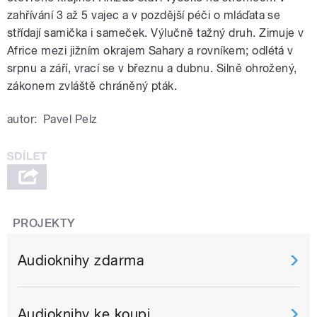
zahřívání 3 až 5 vajec a v pozdější péči o mláďata se
střídají samička i sameček. Výlučně tažný druh. Zimuje v
Africe mezi jižním okrajem Sahary a rovníkem; odlétá v
srpnu a září, vrací se v březnu a dubnu. Silně ohrožený,
zákonem zvláště chráněný pták.
autor:
Pavel Pelz
PROJEKTY
Audioknihy zdarma
Audioknihy ke koupi