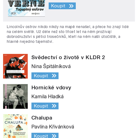
Koupit
Lincolnův ostrov nikdo nikdy na mapě nenašel, a přece ho znají lidé
na celém světě. Už déle než sto třicet let na něm prožívají
dobrodružství s pěticí trosečníků, kteří na něm našli útočiště, a
hlavně nejedno tajemství.
Svědectví o životě v KLDR 2
Nina Špitálníková
Koupit
Hornické vdovy
Kamila Hladká
Koupit
Chalupa
Pavlína Křivánková
Koupit