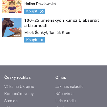
Halina Pawlowská
Koupit
100+25 brněnských kuriozit, absurdit
a bizarností
Miloš Šenkýř, Tomáš Kremr
Koupit
Český rozhlas
O nás
Válka na Ukrajině
Jak nás naladíte
Komunální volby
Nápověda
Stanice
Lidé v rádiu