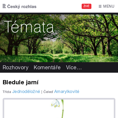
Přejít k hlavnímu obsahu
MENU
ŽIVĚ
Rozhovory
Komentáře
Více
…
Bledule jarní
Jednoděložné
Amarylkovité
Třída
|
Čeleď