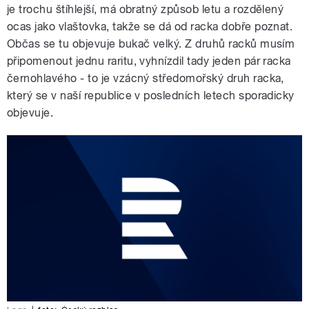
je trochu štíhlejší, má obratný způsob letu a rozdělený
ocas jako vlaštovka, takže se dá od racka dobře poznat.
Občas se tu objevuje bukač velký. Z druhů racků musím
připomenout jednu raritu, vyhnízdil tady jeden pár racka
černohlavého - to je vzácný středomořský druh racka,
který se v naší republice v posledních letech sporadicky
objevuje.