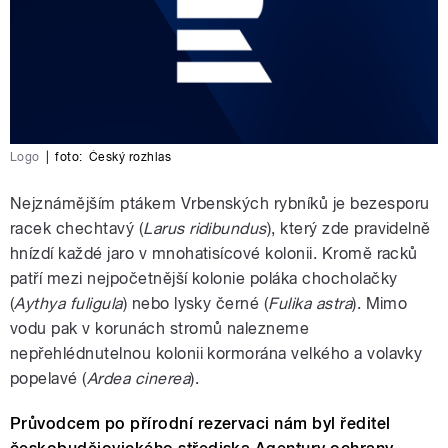
Logo
|
foto:
Český rozhlas
Nejznámějším ptákem Vrbenských rybníků je bezesporu
racek chechtavý (
Larus ridibundus
), který zde pravidelně
hnízdí každé jaro v mnohatisícové kolonii. Kromě racků
patří mezi nejpočetnější kolonie poláka chocholačky
(
Aythya fuligula
) nebo lysky černé (
Fulika astra
). Mimo
vodu pak v korunách stromů nalezneme
nepřehlédnutelnou kolonii kormorána velkého a volavky
popelavé (
Ardea cinerea
).
Průvodcem po přírodní rezervaci nám byl ředitel