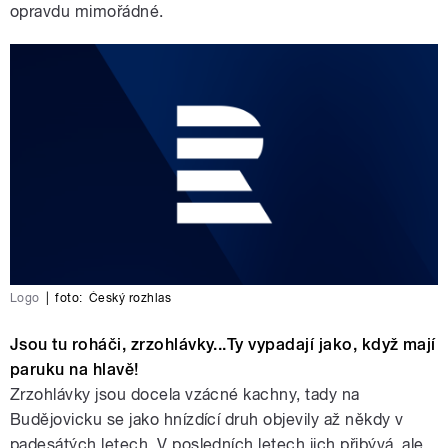
opravdu mimořádné.
Logo
|
foto:
Český rozhlas
Jsou tu roháči, zrzohlávky...Ty vypadají jako, když mají
paruku na hlavě!
Zrzohlávky jsou docela vzácné kachny, tady na
Budějovicku se jako hnízdící druh objevily až někdy v
padesátých letech. V posledních letech jich přibývá, ale