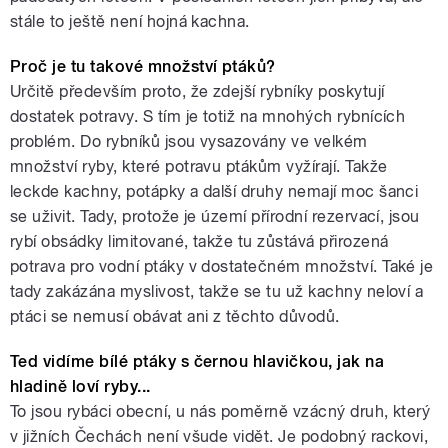
stále to ještě není hojná kachna.
Proč je tu takové množství ptáků?
Určitě především proto, že zdejší rybníky poskytují
dostatek potravy. S tím je totiž na mnohých rybnících
problém. Do rybníků jsou vysazovány ve velkém
množství ryby, které potravu ptákům vyžírají. Takže
leckde kachny, potápky a další druhy nemají moc šanci
se uživit. Tady, protože je území přírodní rezervací, jsou
rybí obsádky limitované, takže tu zůstává přirozená
potrava pro vodní ptáky v dostatečném množství. Také je
tady zakázána myslivost, takže se tu už kachny neloví a
ptáci se nemusí obávat ani z těchto důvodů.
Ted vidíme bílé ptáky s černou hlavičkou, jak na
hladině loví ryby...
To jsou rybáci obecní, u nás poměrně vzácný druh, který
v jižních Čechách není všude vidět. Je podobný rackovi,