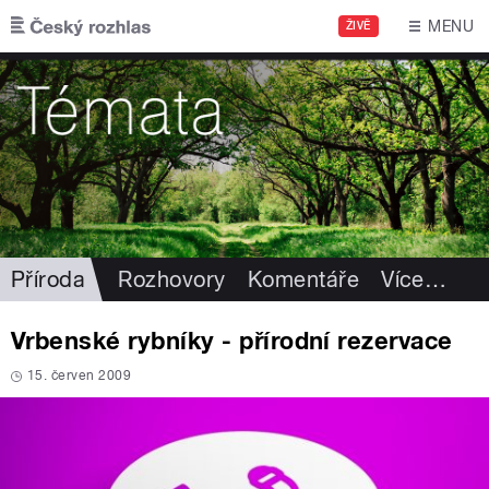
Přejít k hlavnímu obsahu
MENU
ŽIVĚ
Příroda
Rozhovory
Komentáře
Více
…
Vrbenské rybníky - přírodní rezervace
15. červen 2009