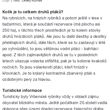
Logo
|
foto:
Český rozhlas
Kolik je tu celkem druhů ptáků?
Na rybnících, na hrázích rybníků a potom ještě v lese v
bažantnici, která je součástí rezervace (má plochu asi
250 ha), v těchto třech prostředích je to kolem stovky
druhů hnízdících ptáků. Ale jsou tu další desítky a desítky
přelétajících druhů, dále těch, které se tu zastavují v létě
po vyhnízdění, to jsou většinou vodní ptáci - bahňáci
apod. Z těch zajímavějších druhů se tu v posledních
letech ukazuje volavka stříbřitá, pak je tu kolonie kvakošů
nočních. To jsou volavkovití ptáci, kteří hnízdí v
křovinách. Je to krásný kontrastně zbarvený pták s
ozdobnými pery za hlavou.
Turistické informace
Turisticky byly Vrbenské rybníky vždy v oblasti zájmu
obyvatel blízkého města. Ještě počátkem 20.století vedla
dokonce přes území dnešní rezervace železniční dráha,