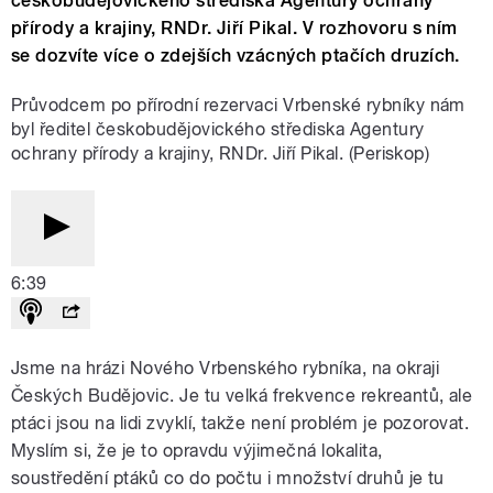
českobudějovického střediska Agentury ochrany
přírody a krajiny, RNDr. Jiří Pikal. V rozhovoru s ním
se dozvíte více o zdejších vzácných ptačích druzích.
Průvodcem po přírodní rezervaci Vrbenské rybníky nám
byl ředitel českobudějovického střediska Agentury
ochrany přírody a krajiny, RNDr. Jiří Pikal. (Periskop)
6:39
Jsme na hrázi Nového Vrbenského rybníka, na okraji
Českých Budějovic. Je tu velká frekvence rekreantů, ale
ptáci jsou na lidi zvyklí, takže není problém je pozorovat.
Myslím si, že je to opravdu výjimečná lokalita,
soustředění ptáků co do počtu i množství druhů je tu