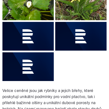
Velice ceněné jsou jak rybníky a jejich břehy, které
poskytují unikátní podmínky pro vodní ptactvo, tak i
přilehlé bažinné olšiny a unikátní dubové porosty na
hrázích. Na území rezervace hnízdí okolo stovky druhů