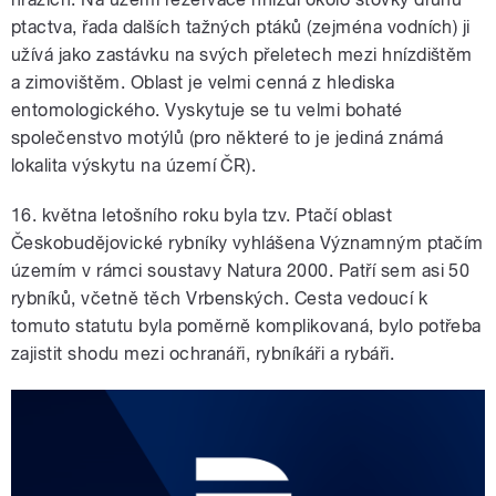
ptactva, řada dalších tažných ptáků (zejména vodních) ji
užívá jako zastávku na svých přeletech mezi hnízdištěm
a zimovištěm. Oblast je velmi cenná z hlediska
entomologického. Vyskytuje se tu velmi bohaté
společenstvo motýlů (pro některé to je jediná známá
lokalita výskytu na území ČR).
16. května letošního roku byla tzv. Ptačí oblast
Českobudějovické rybníky vyhlášena Významným ptačím
územím v rámci soustavy Natura 2000. Patří sem asi 50
rybníků, včetně těch Vrbenských. Cesta vedoucí k
tomuto statutu byla poměrně komplikovaná, bylo potřeba
zajistit shodu mezi ochranáři, rybníkáři a rybáři.