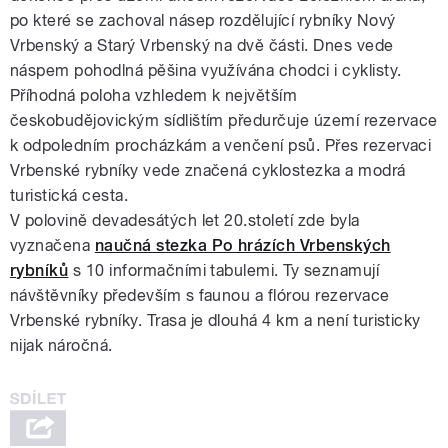
po které se zachoval násep rozdělující rybníky Nový
Vrbenský a Starý Vrbenský na dvě části. Dnes vede
náspem pohodlná pěšina využívána chodci i cyklisty.
Příhodná poloha vzhledem k největším
českobudějovickým sídlištím předurčuje území rezervace
k odpoledním procházkám a venčení psů. Přes rezervaci
Vrbenské rybníky vede značená cyklostezka a modrá
turistická cesta.
V polovině devadesátých let 20.století zde byla
vyznačena
naučná stezka Po hrázích Vrbenských
rybníků
s 10 informačními tabulemi. Ty seznamují
návštěvníky především s faunou a flórou rezervace
Vrbenské rybníky. Trasa je dlouhá 4 km a není turisticky
nijak náročná.