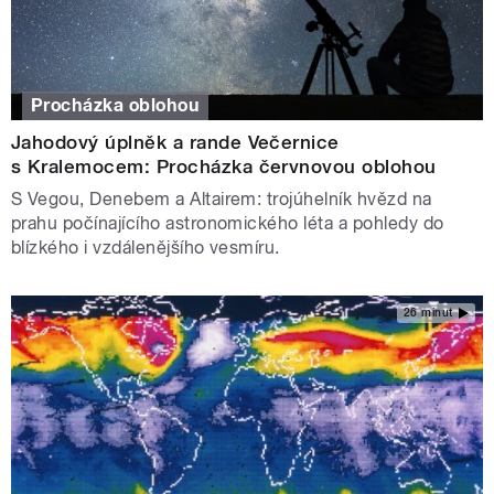
Procházka oblohou
Jahodový úplněk a rande Večernice
s Kralemocem: Procházka červnovou oblohou
S Vegou, Denebem a Altairem: trojúhelník hvězd na
prahu počínajícího astronomického léta a pohledy do
blízkého i vzdálenějšího vesmíru.
26 minut