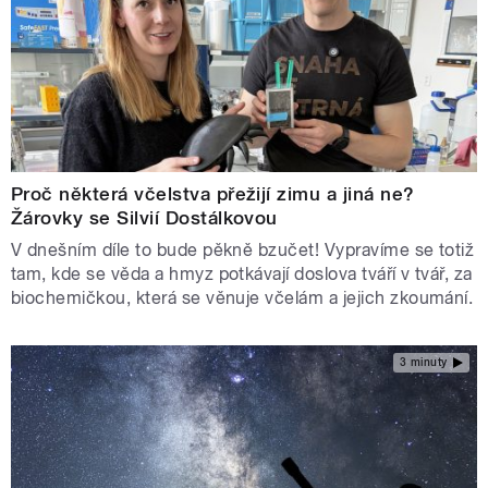
Proč některá včelstva přežijí zimu a jiná ne?
Žárovky se Silvií Dostálkovou
V dnešním díle to bude pěkně bzučet! Vypravíme se totiž
tam, kde se věda a hmyz potkávají doslova tváří v tvář, za
biochemičkou, která se věnuje včelám a jejich zkoumání.
3 minuty