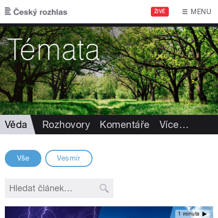
Přejít k hlavnímu obsahu
MENU
ŽIVĚ
Věda
Rozhovory
Komentáře
Více
…
Vše
Vesmír
1 minuta