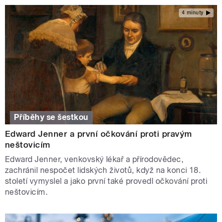
4 minuty
Příběhy se šestkou
Edward Jenner a první očkování proti pravým
neštovicím
Edward Jenner, venkovský lékař a přírodovědec,
zachránil nespočet lidských životů, když na konci 18.
století vymyslel a jako první také provedl očkování proti
neštovicím.