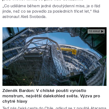
„Co uděláme během jedné dvoutýdenní mise, je o řád
jinde, než co se povedlo za posledních třicet let,“ říká
astronaut Aleš Svoboda.
10 minut
Zdeněk Bardon: V chilské poušti vyrostlo
monstrum, největší dalekohled světa. Výzva pro
chytré hlavy
Teď nás čeká cesta do Chile, odkud se z pouště Atacama