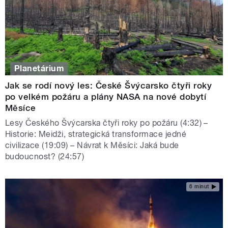
Planetárium
Jak se rodí nový les: České Švýcarsko čtyři roky
po velkém požáru a plány NASA na nové dobytí
Měsíce
Lesy Českého Švýcarska čtyři roky po požáru (4:32) –
Historie: Meidži, strategická transformace jedné
civilizace (19:09) – Návrat k Měsíci: Jaká bude
budoucnost? (24:57)
6 minut