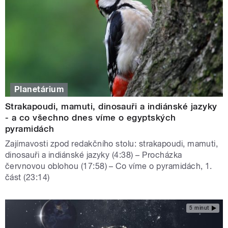
Planetárium
Strakapoudi, mamuti, dinosauři a indiánské jazyky
- a co všechno dnes víme o egyptských
pyramidách
Zajímavosti zpod redakčního stolu: strakapoudi, mamuti,
dinosauři a indiánské jazyky (4:38) – Procházka
červnovou oblohou (17:58) – Co víme o pyramidách, 1.
část (23:14)
5 minut