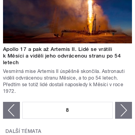
Apollo 17 a pak až Artemis II. Lidé se vrátili
k Měsíci a viděli jeho odvrácenou stranu po 54
letech
Vesmírná mise Artemis II úspěšně skončila. Astronauti
viděli odvrácenou stranu Měsíce, a to po 54 letech.
Předtím se totiž lidé dostali naposledy k Měsíci v roce
1972.
STRÁNKY
8
n
zí
DALŠÍ TÉMATA