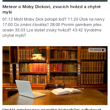
Meteor o Moby Dickovi, zvucích hvězd a chytré
myši
01:12 Mohl Moby Dick potopit loď? 11:24 Útok na nervy
17:00 Co změní člověka? 28:00 Prvním parníkem přes
oceán 33:33 Lze slyšet zvuky hvězd? 43:42 Vyrobíme
chytré myši?
10 minut
Umělá inteligence pomáhá historikům odhalovat