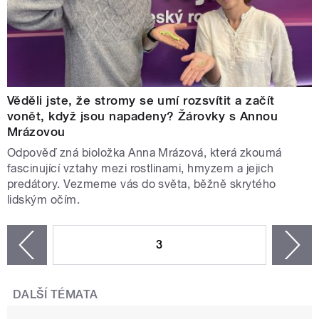
Věděli jste, že stromy se umí rozsvítit a začít
vonět, když jsou napadeny? Žárovky s Annou
Mrázovou
Odpověď zná bioložka Anna Mrázová, která zkoumá
fascinující vztahy mezi rostlinami, hmyzem a jejich
predátory. Vezmeme vás do světa, běžně skrytého
lidským očím.
STRÁNKY
3
n
zí
DALŠÍ TÉMATA