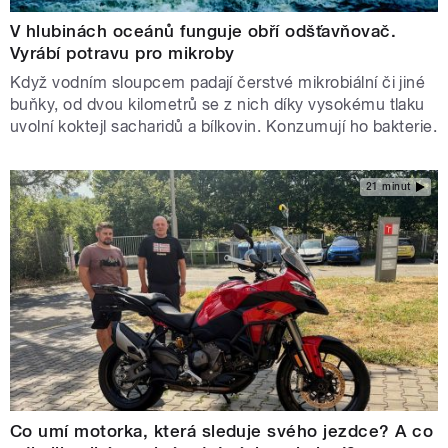
V hlubinách oceánů funguje obří odšťavňovač.
Vyrábí potravu pro mikroby
Když vodním sloupcem padají čerstvé mikrobiální či jiné
buňky, od dvou kilometrů se z nich díky vysokému tlaku
uvolní koktejl sacharidů a bílkovin. Konzumují ho bakterie.
21 minut
Co umí motorka, která sleduje svého jezdce? A co