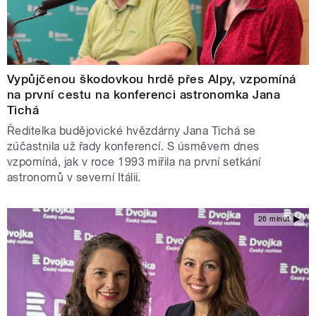
Vypůjčenou škodovkou hrdě přes Alpy, vzpomíná
na první cestu na konferenci astronomka Jana
Tichá
Ředitelka budějovické hvězdárny Jana Tichá se
zúčastnila už řady konferencí. S úsměvem dnes
vzpomíná, jak v roce 1993 mířila na první setkání
astronomů v severní Itálii.
26 minut