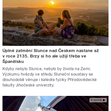
Úplné zatmění Slunce nad Českem nastane až
v roce 2135. Brzy si ho ale užijí třeba ve
Španělsku
Kdyby nebylo Slunce, nebylo by života na Zemi.
Výzkumu hvězdy ve středu Sluneční soustavy se
dlouhodobě věnuje i katedra fyziky Přírodovědecké
fakulty Jihočeské univerzity.
2 minuty