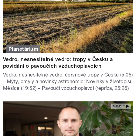
Planetárium
Vedro, nesnesitelné vedro: tropy v Česku a
povídání o pavoučích vzduchoplavcích
Vedro, nesnesitelné vedro: červnové tropy v Česku (5:05)
– Mýty, omyly a novinky astronomie: Novinky v životopisu
Měsíce (19:52) – Pavoučí vzduchoplavci (repríza, 25:26)
5 minut