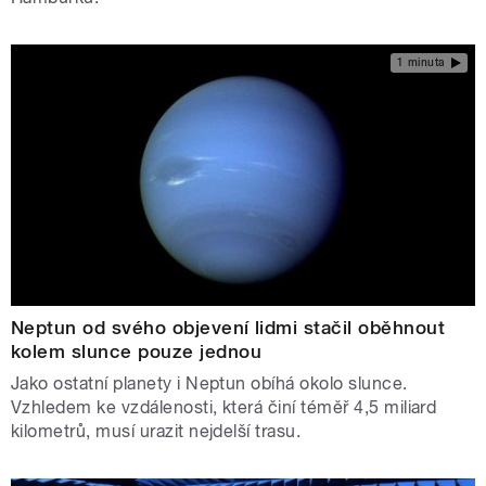
1 minuta
Neptun od svého objevení lidmi stačil oběhnout
kolem slunce pouze jednou
Jako ostatní planety i Neptun obíhá okolo slunce.
Vzhledem ke vzdálenosti, která činí téměř 4,5 miliard
kilometrů, musí urazit nejdelší trasu.