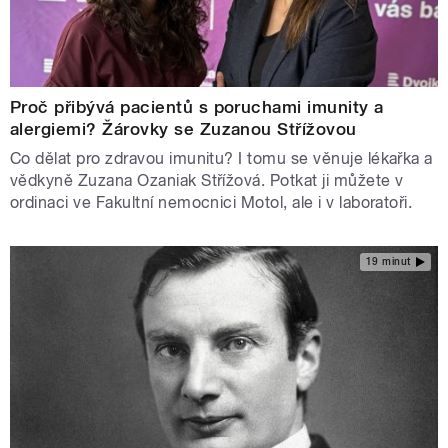
Proč přibývá pacientů s poruchami imunity a
alergiemi? Žárovky se Zuzanou Střížovou
Co dělat pro zdravou imunitu? I tomu se věnuje lékařka a
vědkyně Zuzana Ozaniak Střížová. Potkat ji můžete v
ordinaci ve Fakultní nemocnici Motol, ale i v laboratoři.
19 minut