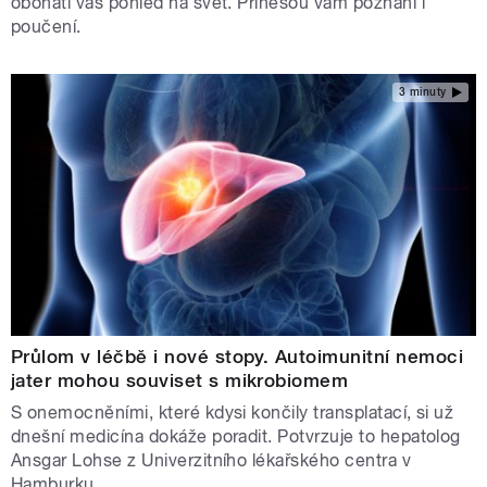
obohatí váš pohled na svět. Přinesou vám poznání i
poučení.
3 minuty
Průlom v léčbě i nové stopy. Autoimunitní nemoci
jater mohou souviset s mikrobiomem
S onemocněními, které kdysi končily transplatací, si už
dnešní medicína dokáže poradit. Potvrzuje to hepatolog
Ansgar Lohse z Univerzitního lékařského centra v
Hamburku.