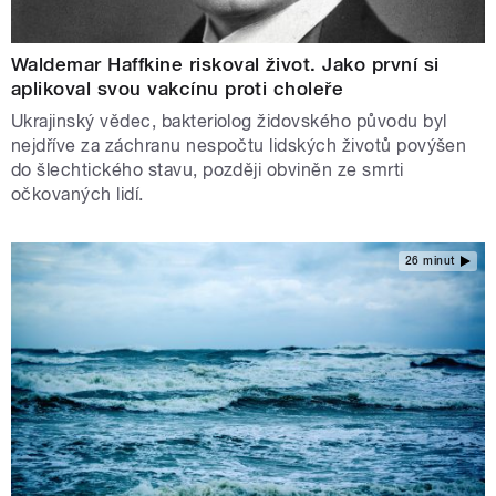
Waldemar Haffkine riskoval život. Jako první si
aplikoval svou vakcínu proti choleře
Ukrajinský vědec, bakteriolog židovského původu byl
nejdříve za záchranu nespočtu lidských životů povýšen
do šlechtického stavu, později obviněn ze smrti
očkovaných lidí.
26 minut