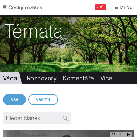
Přejít k hlavnímu obsahu
MENU
ŽIVĚ
Věda
Rozhovory
Komentáře
Více
…
Vše
Vesmír
21 minut