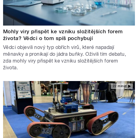
Mohly viry přispět ke vzniku složitějších forem
života? Vědci o tom spíš pochybují
Vědci objevili nový typ obřích virů, které napadají
měnavky a pronikají do jádra buňky. Oživili tím debatu,
zda mohly viry přispět ke vzniku složitějších forem
života.
22 minut