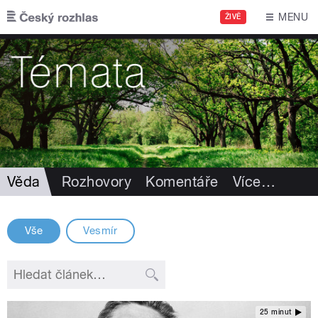
Přejít k hlavnímu obsahu
MENU
ŽIVĚ
Věda
Rozhovory
Komentáře
Více
…
Vše
Vesmír
25 minut