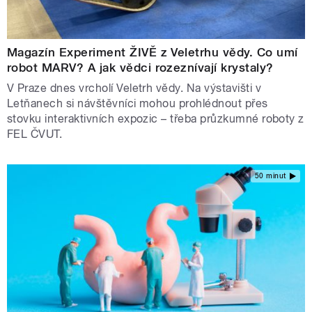
Magazín Experiment ŽIVĚ z Veletrhu vědy. Co umí
robot MARV? A jak vědci rozeznívají krystaly?
V Praze dnes vrcholí Veletrh vědy. Na výstavišti v
Letňanech si návštěvníci mohou prohlédnout přes
stovku interaktivních expozic – třeba průzkumné roboty z
FEL ČVUT.
50 minut