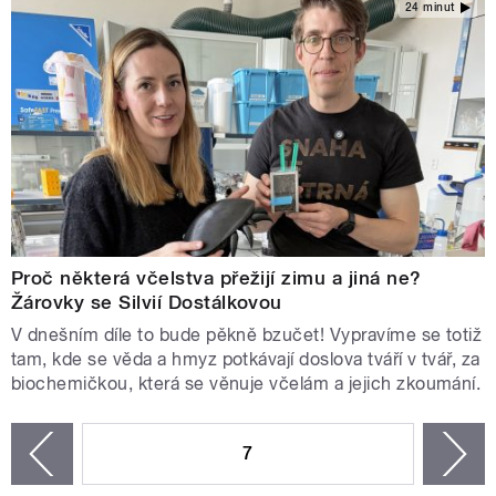
24 minut
Proč některá včelstva přežijí zimu a jiná ne?
Žárovky se Silvií Dostálkovou
V dnešním díle to bude pěkně bzučet! Vypravíme se totiž
tam, kde se věda a hmyz potkávají doslova tváří v tvář, za
biochemičkou, která se věnuje včelám a jejich zkoumání.
STRÁNKY
7
n
zí