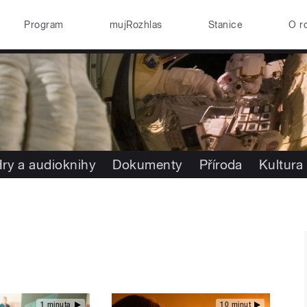
Program
mujRozhlas
Stanice
O r
ry a audioknihy
Dokumenty
Příroda
Kultura
1 minuta
10 minut