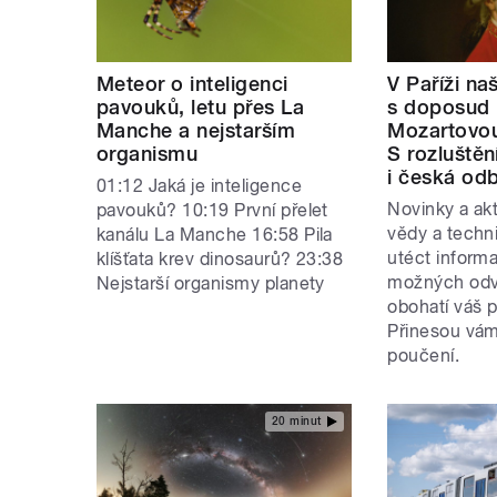
Meteor o inteligenci
V Paříži naš
pavouků, letu přes La
s doposud
Manche a nejstarším
Mozartovo
organismu
S rozluště
i česká od
01:12 Jaká je inteligence
Novinky a akt
pavouků? 10:19 První přelet
vědy a techn
kanálu La Manche 16:58 Pila
utéct inform
klíšťata krev dinosaurů? 23:38
možných odvě
Nejstarší organismy planety
obohatí váš p
Přinesou vám
poučení.
20 minut