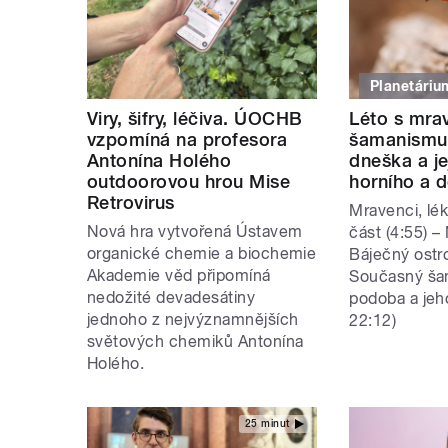
Planetáriu
Viry, šifry, léčiva. ÚOCHB
Léto s mra
vzpomíná na profesora
šamanismu
Antonína Holého
dneška a je
outdoorovou hrou Mise
horního a d
Retrovirus
Mravenci, lék
Nová hra vytvořená Ústavem
část (4:55) –
organické chemie a biochemie
Báječný ostro
Akademie věd připomíná
Současný ša
nedožité devadesátiny
podoba a jeho
jednoho z nejvýznamnějších
22:12)
světových chemiků Antonína
Holého.
25 minut