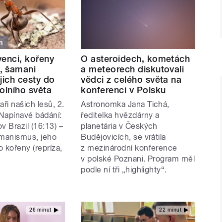
m
venci, kořeny
O asteroidech, kometách
, šamani
a meteorech diskutovali
jich cesty do
vědci z celého světa na
olního světa
konferenci v Polsku
aři našich lesů, 2.
Astronomka Jana Tichá,
 Napínavé bádání:
ředitelka hvězdárny a
v Brazil (16:13) –
planetária v Českých
manismus, jeho
Budějovicích, se vrátila
 kořeny (repríza,
z mezinárodní konference
v polské Poznani. Program měl
podle ní tři „highlighty“.
26 minut
22 minut