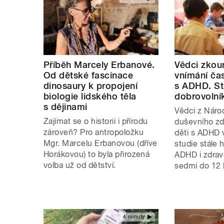
Příběh Marcely Erbanové.
Vědci zkou
Od dětské fascinace
vnímání čas
dinosaury k propojení
s ADHD. Stá
biologie lidského těla
dobrovolní
s dějinami
Vědci z Náro
Zajímat se o historii i přírodu
duševního zdr
zároveň? Pro antropoložku
děti s ADHD 
Mgr. Marcelu Erbanovou (dříve
studie stále h
Horákovou) to byla přirozená
ADHD i zdrav
volba už od dětství.
sedmi do 12 l
4 minuty