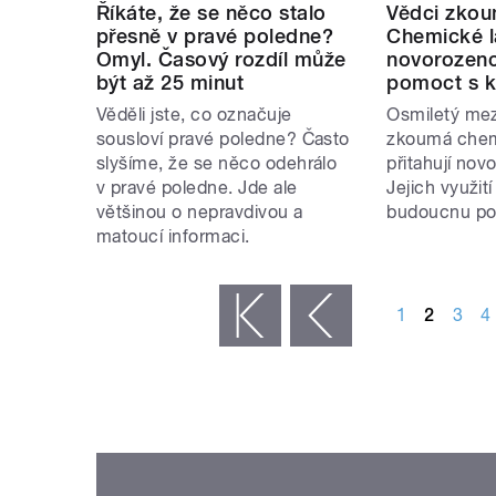
Říkáte, že se něco stalo
Vědci zkoum
přesně v pravé poledne?
Chemické lá
Omyl. Časový rozdíl může
novorozenc
být až 25 minut
pomoct s k
Věděli jste, co označuje
Osmiletý me
sousloví pravé poledne? Často
zkoumá chemi
slyšíme, že se něco odehrálo
přitahují nov
v pravé poledne. Jde ale
Jejich využit
většinou o nepravdivou a
budoucnu pom
matoucí informaci.
STRÁNKY
1
2
3
4
« první
‹ předchozí