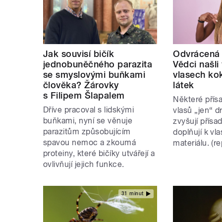
Jak souvisí bičík
Odvrácená 
jednobuněčného parazita
Vědci našli
se smyslovými buňkami
vlasech kok
člověka? Žárovky
látek
s Filipem Šlapalem
Některé přís
Dříve pracoval s lidskými
vlasů „jen“ dr
buňkami, nyní se věnuje
zvyšují přísa
parazitům způsobujícím
doplňují k v
spavou nemoc a zkoumá
materiálu. (re
proteiny, které bičíky utvářejí a
ovlivňují jejich funkce.
31 minut