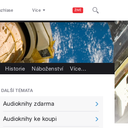
ozhlase
Více
ŽIVĚ
Historie
Náboženství
Více
…
DALŠÍ TÉMATA
Audioknihy zdarma
Audioknihy ke koupi