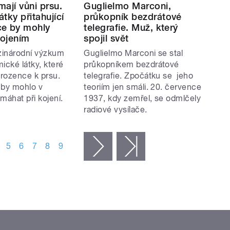
ají vůni prsu.
Guglielmo Marconi,
tky přitahující
průkopník bezdrátové
e by mohly
telegrafie. Muž, který
ojením
spojil svět
zinárodní výzkum
Guglielmo Marconi se stal
cké látky, které
průkopníkem bezdrátové
orozence k prsu.
telegrafie. Zpočátku se jeho
í by mohlo v
teoriím jen smáli. 20. července
áhat při kojení.
1937, kdy zemřel, se odmlčely
radiové vysílače.
5
6
7
8
9
následující ›
poslední »