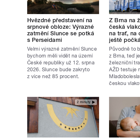
Hvězdné představení na
Z Brna na ž
srpnové obloze: Výrazné
česká vlako
zatmění Slunce se potká
na trať, na 
s Perseidami
ještě počk
Velmi výrazné zatmění Slunce
Původně to by
bychom měli vidět na území
z Brna, teď j
České republiky už 12. srpna
železniční tr
2026. Slunce bude zakryto
AŽD testuje 
z více než 85 procent.
Mladobolesla
českou vlako
2 minuty