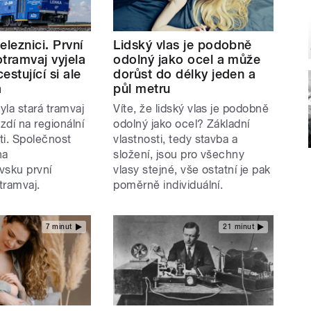
eleznici. První
Lidský vlas je podobně
tramvaj vyjela
odolný jako ocel a může
cestující si ale
dorůst do délky jeden a
á
půl metru
la stará tramvaj
Víte, že lidský vlas je podobně
ezdí na regionální
odolný jako ocel? Základní
ati. Společnost
vlastnosti, tedy stavba a
na
složení, jsou pro všechny
vsku první
vlasy stejné, vše ostatní je pak
tramvaj.
poměrně individuální.
7 minut
21 minut