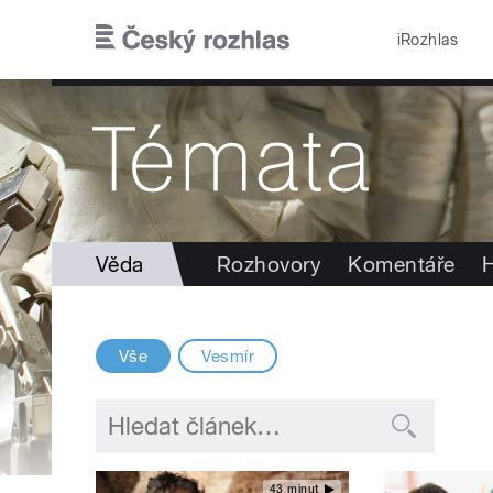
Přejít k hlavnímu obsahu
iRozhlas
Věda
Rozhovory
Komentáře
H
Vše
Vesmír
43 minut