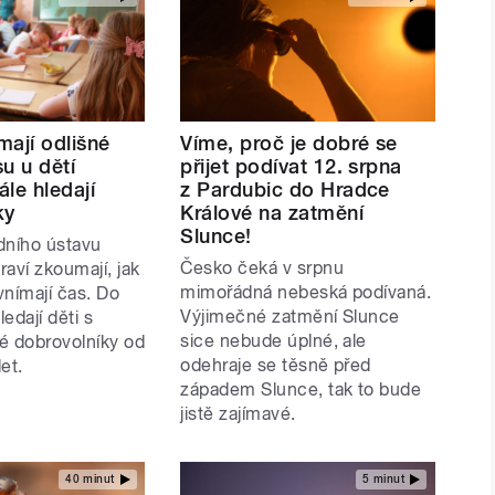
mají odlišné
Víme, proč je dobré se
u u dětí
přijet podívat 12. srpna
le hledají
z Pardubic do Hradce
ky
Králové na zatmění
Slunce!
dního ústavu
Česko čeká v srpnu
aví zkoumají, jak
mimořádná nebeská podívaná.
vnímají čas. Do
Výjimečné zatmění Slunce
ledají děti s
sice nebude úplné, ale
é dobrovolníky od
odehraje se těsně před
et.
západem Slunce, tak to bude
jistě zajímavé.
40 minut
5 minut