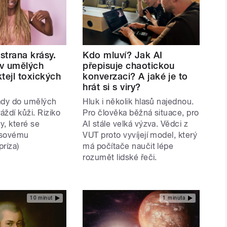
strana krásy.
Kdo mluví? Jak AI
 v umělých
přepisuje chaotickou
tejl toxických
konverzaci? A jaké je to
hrát si s viry?
ady do umělých
Hluk i několik hlasů najednou.
áždí kůži. Riziko
Pro člověka běžná situace, pro
dy, které se
AI stále velká výzva. Vědci z
lasovému
VUT proto vyvíjejí model, který
príza)
má počítače naučit lépe
rozumět lidské řeči.
10 minut
1 minuta