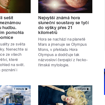
li sešit
Nejvyšší známá hora
 neznámou
sluneční soustavy se tyčí
u hudbu.
do výšky přes 21
ním pomohla
kilometrů
bornice
Hora se nachází na planetě
uality ze světa
Mars a jmenuje se Olympus
iky. Nenechte si
Mons, v překladu Hora
ace ze všech
Olympus a dodržuje tak
tví, které
názvosloví čerpající z řecko-
ohled na svět.
římské mytologie.
 poznání i
1 minuta
1 minuta